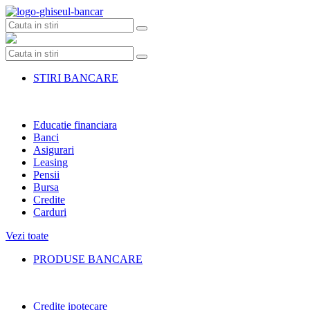
Skip
to
content
STIRI BANCARE
Educatie financiara
Banci
Asigurari
Leasing
Pensii
Bursa
Credite
Carduri
Vezi toate
PRODUSE BANCARE
Credite ipotecare