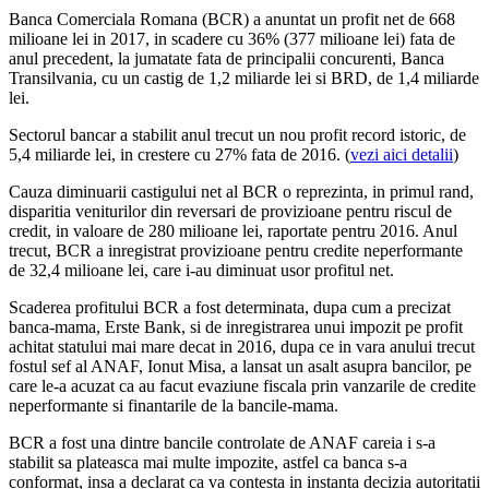
Banca Comerciala Romana (BCR) a anuntat un profit net de 668
milioane lei in 2017, in scadere cu 36% (377 milioane lei) fata de
anul precedent, la jumatate fata de principalii concurenti, Banca
Transilvania, cu un castig de 1,2 miliarde lei si BRD, de 1,4 miliarde
lei.
Sectorul bancar a stabilit anul trecut un nou profit record istoric, de
5,4 miliarde lei, in crestere cu 27% fata de 2016. (
vezi aici detalii
)
Cauza diminuarii castigului net al BCR o reprezinta, in primul rand,
disparitia veniturilor din reversari de provizioane pentru riscul de
credit, in valoare de 280 milioane lei, raportate pentru 2016. Anul
trecut, BCR a inregistrat provizioane pentru credite neperformante
de 32,4 milioane lei, care i-au diminuat usor profitul net.
Scaderea profitului BCR a fost determinata, dupa cum a precizat
banca-mama, Erste Bank, si de inregistrarea unui impozit pe profit
achitat statului mai mare decat in 2016, dupa ce in vara anului trecut
fostul sef al ANAF, Ionut Misa, a lansat un asalt asupra bancilor, pe
care le-a acuzat ca au facut evaziune fiscala prin vanzarile de credite
neperformante si finantarile de la bancile-mama.
BCR a fost una dintre bancile controlate de ANAF careia i s-a
stabilit sa plateasca mai multe impozite, astfel ca banca s-a
conformat, insa a declarat ca va contesta in instanta decizia autoritatii