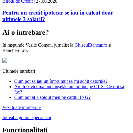
Biroul de Credit
| 27.06.2026
Pentru un credit ipotecar se iau în calcul doar
ultimele 3 salarii?
Ai o intrebare?
Iti raspunde
Vasile Coman
, jurnalist la
GhiseulBancar.ro
si
Bancherul.ro.
Ultimele intrebari
Cum pot să iau un împrumut să-mi achit datoriile?
Am fost victima unei înșelăciuni online pe OLX. Ce pot să
fac?
Cum pot afla soldul meu pe cardul ING?
Vezi toate intrebarile
Intreaba gratuit specialistii
Functionalitati