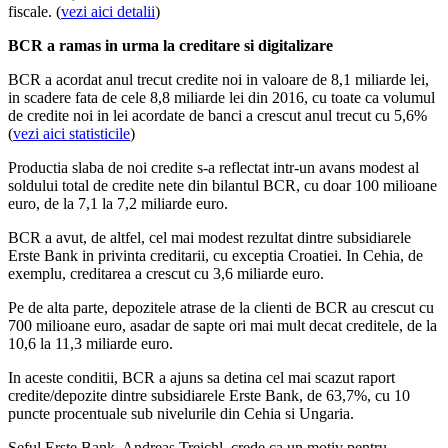
fiscale. (
vezi aici detalii
)
BCR a ramas in urma la creditare si digitalizare
BCR a acordat anul trecut credite noi in valoare de 8,1 miliarde lei,
in scadere fata de cele 8,8 miliarde lei din 2016, cu toate ca volumul
de credite noi in lei acordate de banci a crescut anul trecut cu 5,6%
(
vezi aici statisticile
)
Productia slaba de noi credite s-a reflectat intr-un avans modest al
soldului total de credite nete din bilantul BCR, cu doar 100 milioane
euro, de la 7,1 la 7,2 miliarde euro.
BCR a avut, de altfel, cel mai modest rezultat dintre subsidiarele
Erste Bank in privinta creditarii, cu exceptia Croatiei. In Cehia, de
exemplu, creditarea a crescut cu 3,6 miliarde euro.
Pe de alta parte, depozitele atrase de la clienti de BCR au crescut cu
700 milioane euro, asadar de sapte ori mai mult decat creditele, de la
10,6 la 11,3 miliarde euro.
In aceste conditii, BCR a ajuns sa detina cel mai scazut raport
credite/depozite dintre subsidiarele Erste Bank, de 63,7%, cu 10
puncte procentuale sub nivelurile din Cehia si Ungaria.
Seful Erste Bank, Andreas Treichl, crede ca un motiv pentru