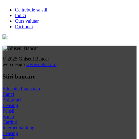
Ce trebuie sa stii
Indici
Curs valutar
Dictionar
© 2025 Ghiseul Bancar
web design
www.dehalo.ro
Stiri bancare
Educatie financiara
Banci
Asigurari
Leasing
Pensii
Banci
Carduri
Internet banking
Leasing
Pensii