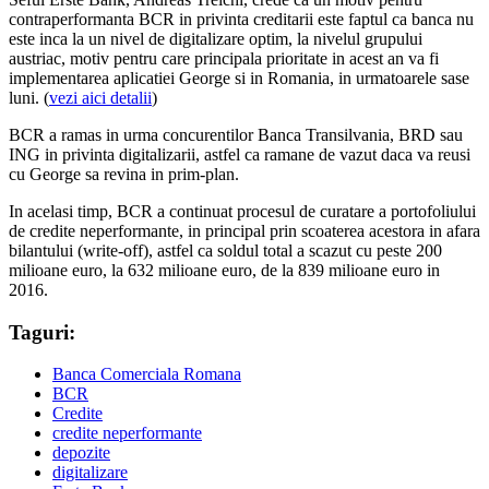
contraperformanta BCR in privinta creditarii este faptul ca banca nu
este inca la un nivel de digitalizare optim, la nivelul grupului
austriac, motiv pentru care principala prioritate in acest an va fi
implementarea aplicatiei George si in Romania, in urmatoarele sase
luni. (
vezi aici detalii
)
BCR a ramas in urma concurentilor Banca Transilvania, BRD sau
ING in privinta digitalizarii, astfel ca ramane de vazut daca va reusi
cu George sa revina in prim-plan.
In acelasi timp, BCR a continuat procesul de curatare a portofoliului
de credite neperformante, in principal prin scoaterea acestora in afara
bilantului (write-off), astfel ca soldul total a scazut cu peste 200
milioane euro, la 632 milioane euro, de la 839 milioane euro in
2016.
Taguri:
Banca Comerciala Romana
BCR
Credite
credite neperformante
depozite
digitalizare