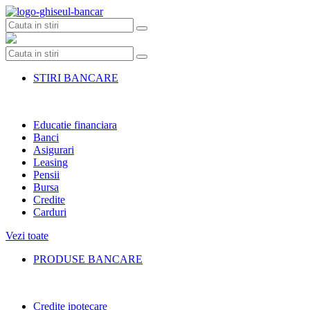
Skip
to
content
STIRI BANCARE
Educatie financiara
Banci
Asigurari
Leasing
Pensii
Bursa
Credite
Carduri
Vezi toate
PRODUSE BANCARE
Credite ipotecare