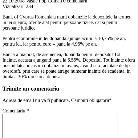
22.10.2008
Vasile Pop Coman
0 comentarii
Vizualizari:
234
Bank of Cyprus Romania a marit dobanzile la depozitele la termen
in lei si euro, oferite atat pentru persoane fizice, cat si pentru
persoane juridice.
Pentru economiile in lei dobanda ajunge acum la 10,75% pe an,
pentru lei, iar pentru euro – pana la 4,95% pe an.
Banca a majorat, de asemenea, dobanda pentru depozitul Tot
Inainte, aceasta ajungand pana la 6,55%. Depozitul Tot Inainte ofera
posibilitatea incasarii dobanzii in avans, avand si o facilitate de tip
overdraft, prin care se poate atrage numerar inainte de scadenta, in
limita a 30% din suma depusa.
Trimite un comentariu
Adresa de email nu va fi publicata. Campuri obligatorii*
Comentariu
*