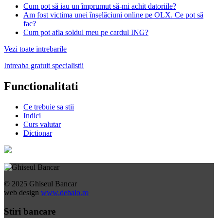
Cum pot să iau un împrumut să-mi achit datoriile?
Am fost victima unei înșelăciuni online pe OLX. Ce pot să
fac?
Cum pot afla soldul meu pe cardul ING?
Vezi toate intrebarile
Intreaba gratuit specialistii
Functionalitati
Ce trebuie sa stii
Indici
Curs valutar
Dictionar
© 2025 Ghiseul Bancar
web design
www.dehalo.ro
Stiri bancare