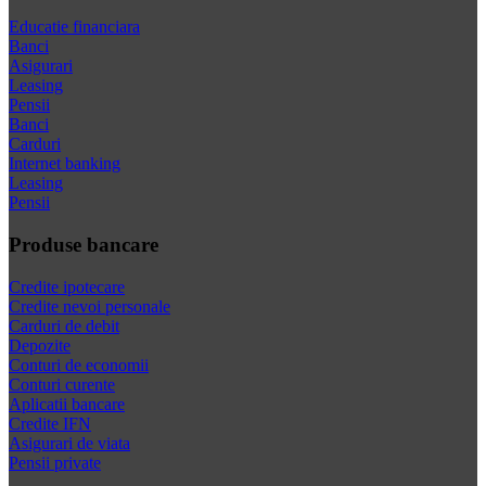
Educatie financiara
Banci
Asigurari
Leasing
Pensii
Banci
Carduri
Internet banking
Leasing
Pensii
Produse bancare
Credite ipotecare
Credite nevoi personale
Carduri de debit
Depozite
Conturi de economii
Conturi curente
Aplicatii bancare
Credite IFN
Asigurari de viata
Pensii private