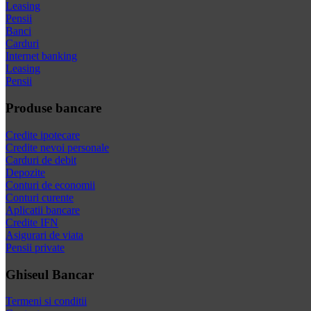
Leasing
Pensii
Banci
Carduri
Internet banking
Leasing
Pensii
Produse bancare
Credite ipotecare
Credite nevoi personale
Carduri de debit
Depozite
Conturi de economii
Conturi curente
Aplicatii bancare
Credite IFN
Asigurari de viata
Pensii private
Ghiseul Bancar
Termeni si conditii