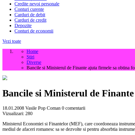
Credite nevoi personale
Conturi curente
Carduri de debit
Carduri de credit
Depozite
Conturi de economii
Vezi toate
Home
Stiri
Diverse
Bancile si Ministerul de Finante ajuta firmele sa obtina fo
Bancile si Ministerul de Finante
18.01.2008
Vasile Pop Coman
0 comentarii
Vizualizari:
280
Ministerul Economiei si Finantelor (MEF), care coordoneaza instrumen
mediul de afaceri romanesc sa se dezvolte si pentru absorbtia instrumen