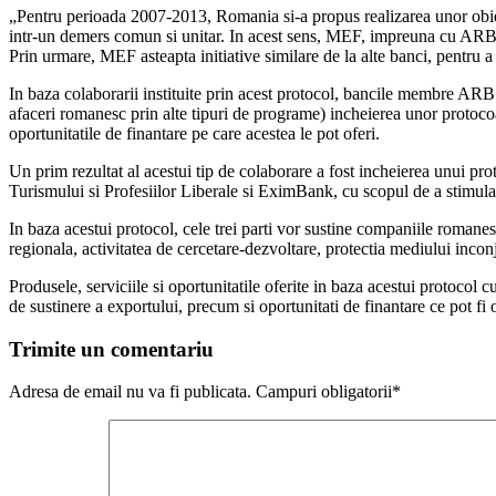
„Pentru perioada 2007-2013, Romania si-a propus realizarea unor obiec
intr-un demers comun si unitar. In acest sens, MEF, impreuna cu ARB, a 
Prin urmare, MEF asteapta initiative similare de la alte banci, pentru a
In baza colaborarii instituite prin acest protocol, bancile membre ARB
afaceri romanesc prin alte tipuri de programe) incheierea unor protocoal
oportunitatile de finantare pe care acestea le pot oferi.
Un prim rezultat al acestui tip de colaborare a fost incheierea unui prot
Turismului si Profesiilor Liberale si EximBank, cu scopul de a stimula 
In baza acestui protocol, cele trei parti vor sustine companiile romanes
regionala, activitatea de cercetare-dezvoltare, protectia mediului inconj
Produsele, serviciile si oportunitatile oferite in baza acestui protocol
de sustinere a exportului, precum si oportunitati de finantare ce pot fi 
Trimite un comentariu
Adresa de email nu va fi publicata. Campuri obligatorii*