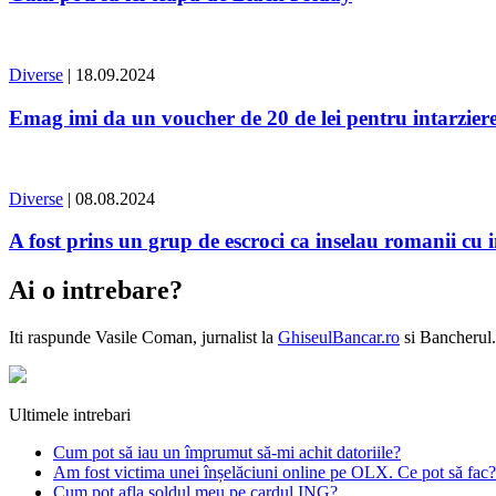
Diverse
| 18.09.2024
Emag imi da un voucher de 20 de lei pentru intarzierea
Diverse
| 08.08.2024
A fost prins un grup de escroci ca inselau romanii cu in
Ai o intrebare?
Iti raspunde
Vasile Coman
, jurnalist la
GhiseulBancar.ro
si Bancherul.
Ultimele intrebari
Cum pot să iau un împrumut să-mi achit datoriile?
Am fost victima unei înșelăciuni online pe OLX. Ce pot să fac?
Cum pot afla soldul meu pe cardul ING?