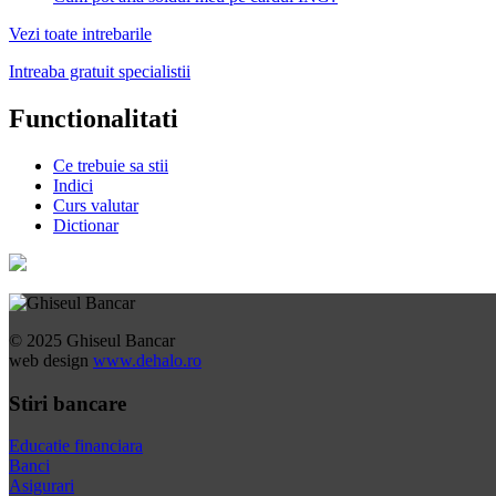
Vezi toate intrebarile
Intreaba gratuit specialistii
Functionalitati
Ce trebuie sa stii
Indici
Curs valutar
Dictionar
© 2025 Ghiseul Bancar
web design
www.dehalo.ro
Stiri bancare
Educatie financiara
Banci
Asigurari