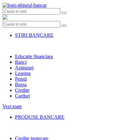
Skip
to
content
STIRI BANCARE
Educatie financiara
Banci
Asigurari
Leasing
Pensii
Bursa
Credite
Carduri
Vezi toate
PRODUSE BANCARE
Credite ipotecare