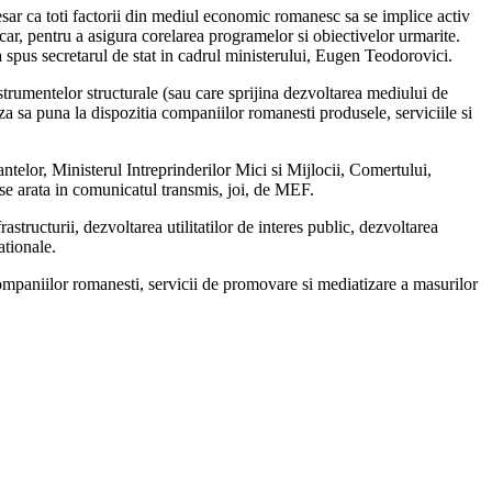
ar ca toti factorii din mediul economic romanesc sa se implice activ
ar, pentru a asigura corelarea programelor si obiectivelor urmarite.
 a spus secretarul de stat in cadrul ministerului, Eugen Teodorovici.
trumentelor structurale (sau care sprijina dezvoltarea mediului de
za sa puna la dispozitia companiilor romanesti produsele, serviciile si
antelor, Ministerul Intreprinderilor Mici si Mijlocii, Comertului,
 se arata in comunicatul transmis, joi, de MEF.
tructurii, dezvoltarea utilitatilor de interes public, dezvoltarea
ationale.
r companiilor romanesti, servicii de promovare si mediatizare a masurilor