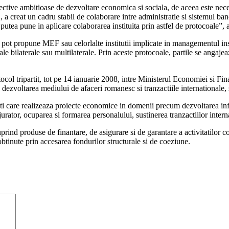
tive ambitioase de dezvoltare economica si sociala, de aceea este neces
creat un cadru stabil de colaborare intre administratie si sistemul banc
 putea pune in aplicare colaborarea instituita prin astfel de protocoale”,
 pot propune MEF sau celorlalte institutii implicate in managementul ins
e bilaterale sau multilaterale. Prin aceste protocoale, partile se angajea
ocol tripartit, tot pe 14 ianuarie 2008, intre Ministerul Economiei si Fin
dezvoltarea mediului de afaceri romanesc si tranzactiile internationale,
ti care realizeaza proiecte economice in domenii precum dezvoltarea infras
urator, ocuparea si formarea personalului, sustinerea tranzactiilor intern
 cuprind produse de finantare, de asigurare si de garantare a activitatilo
obtinute prin accesarea fondurilor structurale si de coeziune.