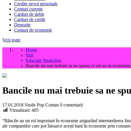
Credite nevoi personale
Conturi curente
Carduri de debit
Carduri de credit
Depozite
Conturi de economii
Vezi toate
Home
Stiri
Educatie financiara
Bancile nu mai trebuie sa ne spuna ce rol au in economie,
Bancile nu mai trebuie sa ne spu
17.01.2018
Vasile Pop Coman
0 comentarii
Vizualizari:
405
“Băncile au un rol important în economie asigurând intermedierea financi
ale companiilor care pot întoarce acești bani în economie prin consum ș