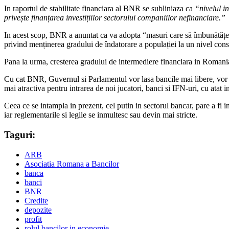
In raportul de stabilitate financiara al BNR se subliniaza ca
“nivelul i
privește finanțarea investițiilor sectorului companiilor nefinanciare.”
In acest scop, BNR a anuntat ca va adopta “masuri care să îmbunătățeasc
privind menținerea gradului de îndatorare a populației la un nivel cons
Pana la urma, cresterea gradului de intermediere financiara in Romania 
Cu cat BNR, Guvernul si Parlamentul vor lasa bancile mai libere, vor r
mai atractiva pentru intrarea de noi jucatori, banci si IFN-uri, cu atat 
Ceea ce se intampla in prezent, cel putin in sectorul bancar, pare a fi i
iar reglementarile si legile se inmultesc sau devin mai stricte.
Taguri:
ARB
Asociatia Romana a Bancilor
banca
banci
BNR
Credite
depozite
profit
rolul bancilor in economie