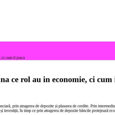
 ci cum il joaca
na ce rol au in economie, ci cum 
ară, prin atragerea de depozite și plasarea de credite. Prin intermediul 
i investiții, în timp ce prin atragerea de depozite băncile protejează eco