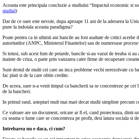
Aceasta este principala concluzie a studiului “Impactul economic si s
studiul
)
Dar de ce oare este nevoie, dupa aproape 11 ani de la aderarea la Uniu
pune la indoiala aceasta paradigma?
Poate pentru ca in ultimii ani bancile au fost asaltate de critici acerbe d
autoritatilor (ANPC, Ministerul Finantelor) sau de numeroase procese in
Si totusi, sub acest fum de petarde, bancile si-au vazut de treaba si au
inainte de criza, o parte prin vanzarea catre firme de recuperare creant
Sunt destul de multi cei care au inca probleme vechi nerezolvate cu ban
fac plati si de la care obtin credite.
De aceea, oare n-a venit timpul ca bancherii sa se concentreze pe cei 9
de la bancheri.
In primul rand, asteptari mult mai mari decat studii simpliste precum ce
Ce valoare are un document, oricare ar fi el, cand proiecteaza, dintr-un
cu seama o lume care se concentreza pe profit, desi latura sociala si d
Intrebarea nu e daca, ci cum?