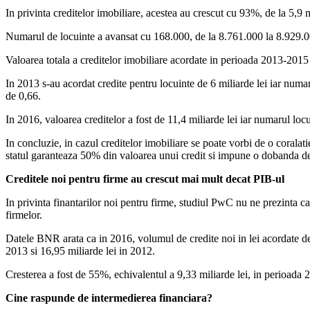
In privinta creditelor imobiliare, acestea au crescut cu 93%, de la 5,9 m
Numarul de locuinte a avansat cu 168.000, de la 8.761.000 la 8.929.000
Valoarea totala a creditelor imobiliare acordate in perioada 2013-2015 s
In 2013 s-au acordat credite pentru locuinte de 6 miliarde lei iar num
de 0,66.
In 2016, valoarea creditelor a fost de 11,4 miliarde lei iar numarul locu
In concluzie, in cazul creditelor imobiliare se poate vorbi de o coralat
statul garanteaza 50% din valoarea unui credit si impune o dobanda
Creditele noi pentru firme au crescut mai mult decat PIB-ul
In privinta finantarilor noi pentru firme, studiul PwC nu ne prezinta car
firmelor.
Datele BNR arata ca in 2016, volumul de credite noi in lei acordate de b
2013 si 16,95 miliarde lei in 2012.
Cresterea a fost de 55%, echivalentul a 9,33 miliarde lei, in perioada
Cine raspunde de intermedierea financiara?