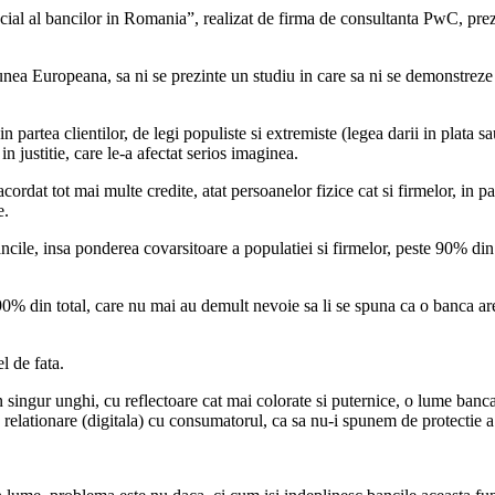
ocial al bancilor in Romania”, realizat de firma de consultanta PwC, pr
nea Europeana, sa ni se prezinte un studiu in care sa ni se demonstreze
in partea clientilor, de legi populiste si extremiste (legea darii in plata sa
 justitie, care le-a afectat serios imaginea.
 acordat tot mai multe credite, atat persoanelor fizice cat si firmelor, i
e.
cile, insa ponderea covarsitoare a populatiei si firmelor, peste 90% din t
0% din total, care nu mai au demult nevoie sa li se spuna ca o banca are 
l de fata.
 singur unghi, cu reflectoare cat mai colorate si puternice, o lume banca
e relationare (digitala) cu consumatorul, ca sa nu-i spunem de protectie