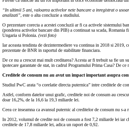
Fireste ca bancile au un rol important in orice economie democrata din
“In ultimii 5 ani, valoarea activelor nete bancare a inregistrat o usoar
analizati”
, este o alta concluzie a studiului.
O prezentare corecta a acestei concluzii ar fi ca activele sistemului ba
(ponderea activelor bancare din PIB) a continuat sa scada, Romania fi
Ungaria si Polonia.
(vezi foto)
Iar aceasta tendinta de dezintermediere va continua in 2018 si 2019, con
prezentate de BNR in raportul de stabilitate financiara.
De ce nu a crescut mai mult creditarea? Acesta ar fi trebuit sa fie un su
ipotecare garantate de stat, in cadrul Programului Prima Casa? De ce n
Creditele de consum nu au avut un impact important asupra con
Studiul PwC arata “o corelatie directa puternica” intre creditele de co
Astfel, conform datelor unui grafic, creditele noi de consum au crescut
doar 16,2%, de la 16,6 la 19,3 miliarde lei.
Ceea ce inseamna ca avansul puternic al creditelor de consum nu s-a ref
In 2012, volumul de credite noi de consum a fost 7,2 miliarde lei iar che
creditele de 17,8 miliarde lei, adica un raport de 0,92.