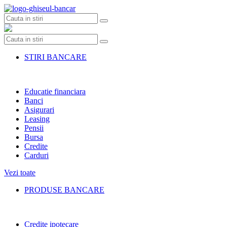
Skip
to
content
STIRI BANCARE
Educatie financiara
Banci
Asigurari
Leasing
Pensii
Bursa
Credite
Carduri
Vezi toate
PRODUSE BANCARE
Credite ipotecare