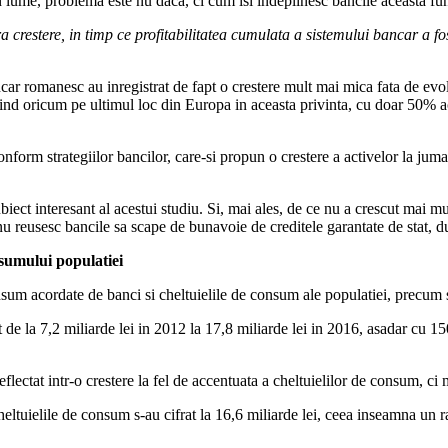
 lume, problema este nu daca, ci cum isi indeplinesc bancile aceasta fun
a crestere, in timp ce profitabilitatea cumulata a sistemului bancar a fos
ncar romanesc au inregistrat de fapt o crestere mult mai mica fata de evo
ind oricum pe ultimul loc din Europa in aceasta privinta, cu doar 50% 
form strategiilor bancilor, care-si propun o crestere a activelor la juma
biect interesant al acestui studiu. Si, mai ales, de ce nu a crescut mai mu
u reusesc bancile sa scape de bunavoie de creditele garantate de stat, d
sumului populatiei
nsum acordate de banci si cheltuielile de consum ale populatiei, precum si
 de la 7,2 miliarde lei in 2012 la 17,8 miliarde lei in 2016, asadar cu 1
lectat intr-o crestere la fel de accentuata a cheltuielilor de consum, ci
ltuielile de consum s-au cifrat la 16,6 miliarde lei, ceea inseamna un rap