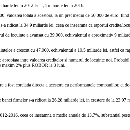
iliarde lei in 2012 la 11,4 miliarde lei in 2016.
, valoarea totala a acestora, la un pret mediu de 50.000 de euro, fiind 
-a ridicat la 34,9 miliarde lei, ceea ce inseamna ca raportul credite/locu
arul de locuinte a avansat cu 39.000, echivalentul a aproximativ 9 milia
intelor a crescut cu 47.000, echivalentul a 10,5 miliarde lei, astfel ca rap
ie apropiata intre valoarea creditelor si numarul de locuinte noi. Probabi
 de maxim 2% plus ROBOR la 3 luni.
e a fost corelatia directa a acestora cu performantele companiilor, ci doar 
anci firmelor s-a ridicat la 26,28 miliarde lei, in crestere de la 23,97 m
 2012-2016, ceea ce inseamna o medie anuala de 13,7%, substantial peste 