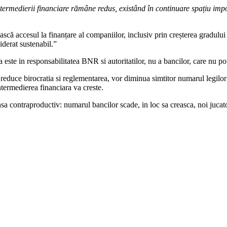
ntermedierii financiare rămâne redus, existând în continuare spațiu impo
ă accesul la finanțare al companiilor, inclusiv prin creșterea gradului d
iderat sustenabil.”
este in responsabilitatea BNR si autoritatilor, nu a bancilor, care nu pot
educe birocratia si reglementarea, vor diminua simtitor numarul legilor 
intermedierea financiara va creste.
nsa contraproductiv: numarul bancilor scade, in loc sa creasca, noi jucatori