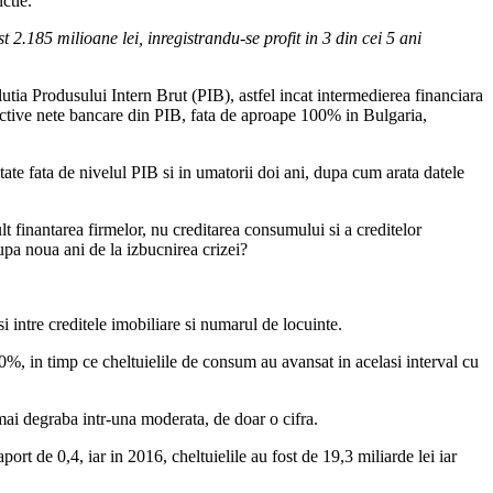
ctie.
t 2.185 milioane lei, inregistrandu-se profit in 3 din cei 5 ani
lutia Produsului Intern Brut (PIB), astfel incat intermedierea financiara
active nete bancare din PIB, fata de aproape 100% in Bulgaria,
tate fata de nivelul PIB si in umatorii doi ani, dupa cum arata datele
lt finantarea firmelor, nu creditarea consumului si a creditelor
upa noua ani de la izbucnirea crizei?
 intre creditele imobiliare si numarul de locuinte.
50%, in timp ce cheltuielile de consum au avansat in acelasi interval cu
 mai degraba intr-una moderata, de doar o cifra.
ort de 0,4, iar in 2016, cheltuielile au fost de 19,3 miliarde lei iar