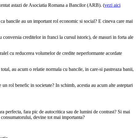
ezentat astazi de Asociatia Romana a Bancilor (ARB). (
vezi aici
 ca bancile au un important rol economic si social? E cineva care mai
u conversia creditelor in franci la cursul istoric), de masuri in forta ale
n paralel cu reducerea volumelor de credite neperformante acordate
otal, au acum o relatie normala cu bancile, in care-si pastreaza banii,
un rol benefic in societate? In schimb, acestia au acum alte asteptari
ra perfecta, fara pic de autocritica sau de lumini de contrast? Si mai
 a consumatorului, devine tot mai importanta?