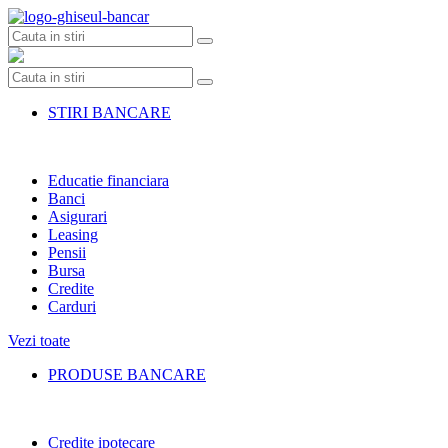
Skip
to
content
STIRI BANCARE
Educatie financiara
Banci
Asigurari
Leasing
Pensii
Bursa
Credite
Carduri
Vezi toate
PRODUSE BANCARE
Credite ipotecare