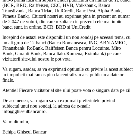
(BCR, BRD, Raiffeisen, CEC, HVB, Volksbank, Banca
Transilvania, Banca Tiriac, UniCredit, Banc Post, Alpha Bank,
Piraeus Bank). Cititorii nostri au exprimat pina in prezent un numar
de 2.047 de voturi, din care rezulta ca in prezent cele mai iubite
banci sunt, in ordine, BCR, BRD si UniCredit.
Incepind de astazi este disponibil un nou sondaj pe aceeasi tema, cu
un alt grup de 12 banci (Banca Romaneasca, ING, ABN AMRO,
Finansbank, RoBank, Raiffeisen Banca pentru Locuinte, Miro
Bank, Garanti Bank, Banca Italo-Romena, Eximbank) pe care
vizitatorii site-ului nostru le pot vota.
Va rugam, asadar, sa va exprimati optiunile cu privire la acest subiect
in timpul cit mai ramas pina la centralizarea si publicarea datelor
finale.
Atentie! Fiecare vizitator al site-ului poate vota o singura data pe zi!
De asemenea, va rugam sa va exprimati preferintele privind
subiectul unui nou sondaj, la adresa de e-mail:
info@ghiseulbancar.ro.
Va multumim,
Echipa Ghiseul Bancar