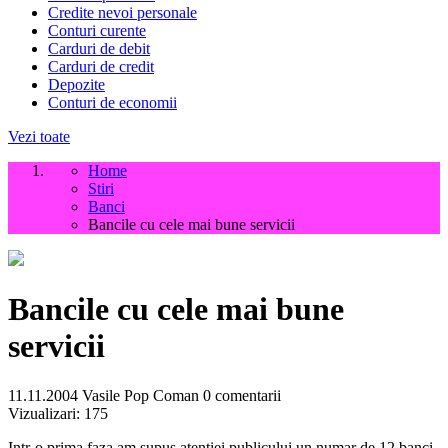
Credite nevoi personale
Conturi curente
Carduri de debit
Carduri de credit
Depozite
Conturi de economii
Vezi toate
Home
Stiri
Banci
Bancile cu cele mai bune servicii
Bancile cu cele mai bune
servicii
11.11.2004
Vasile Pop Coman
0 comentarii
Vizualizari:
175
Intr-o prima faza am supus atentiei publicului un numar de 12 banci