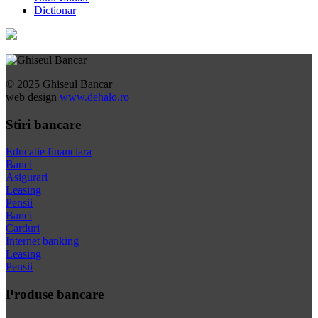
Dictionar
© 2025 Ghiseul Bancar
web design
www.dehalo.ro
Stiri bancare
Educatie financiara
Banci
Asigurari
Leasing
Pensii
Banci
Carduri
Internet banking
Leasing
Pensii
Produse bancare