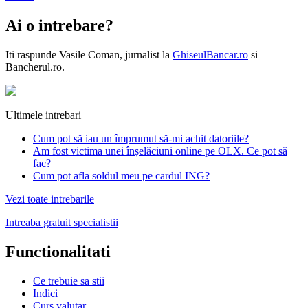
Ai o intrebare?
Iti raspunde
Vasile Coman
, jurnalist la
GhiseulBancar.ro
si
Bancherul.ro.
Ultimele intrebari
Cum pot să iau un împrumut să-mi achit datoriile?
Am fost victima unei înșelăciuni online pe OLX. Ce pot să
fac?
Cum pot afla soldul meu pe cardul ING?
Vezi toate intrebarile
Intreaba gratuit specialistii
Functionalitati
Ce trebuie sa stii
Indici
Curs valutar