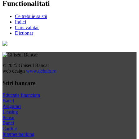
Functionalitati
Ce trebuie sa stii
Indici
Curs valutar
Dictionar
© 2025 Ghiseul Bancar
web design
www.dehalo.ro
Stiri bancare
Educatie financiara
Banci
Asigurari
Leasing
Pensii
Banci
Carduri
Internet banking