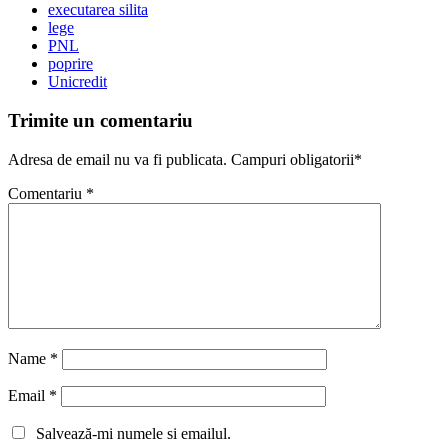
executarea silita
lege
PNL
poprire
Unicredit
Trimite un comentariu
Adresa de email nu va fi publicata. Campuri obligatorii*
Comentariu
*
Name
*
Email
*
Salvează-mi numele si emailul.