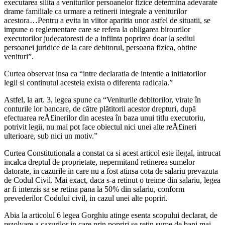
executarea silita a veniturilor persoanelor fizice determina adevarate
drame familiale ca urmare a retinerii integrale a veniturilor
acestora…Pentru a evita in viitor aparitia unor astfel de situatii, se
impune o reglementare care se refera la obligarea birourilor
executorilor judecatoresti de a infiinta poprirea doar la sediul
persoanei juridice de la care debitorul, persoana fizica, obtine
venituri”.
Curtea observat insa ca “intre declaratia de intentie a initiatorilor
legii si continutul acesteia exista o diferenta radicala.”
Astfel, la art. 3, legea spune ca “Veniturile debitorilor, virate în
conturile lor bancare, de către plătitorii acestor drepturi, după
efectuarea reÅ£inerilor din acestea în baza unui titlu executoriu,
potrivit legii, nu mai pot face obiectul nici unei alte reÅ£ineri
ulterioare, sub nici un motiv.”
Curtea Constitutionala a constat ca si acest articol este ilegal, intrucat
incalca dreptul de proprietate, nepermitand retinerea sumelor
datorate, in cazurile in care nu a fost atinsa cota de salariu prevazuta
de Codul Civil. Mai exact, daca s-a retinut o treime din salariu, legea
ar fi interzis sa se retina pana la 50% din salariu, conform
prevederilor Codului civil, in cazul unei alte popriri.
Abia la articolul 6 legea Gorghiu atinge esenta scopului declarat, de
rezolvare a cazurilor in care prin popriri se retin sume de bani mai