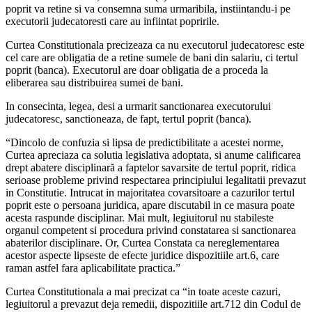
poprit va retine si va consemna suma urmaribila, instiintandu-i pe
executorii judecatoresti care au infiintat popririle.
Curtea Constitutionala precizeaza ca nu executorul judecatoresc este
cel care are obligatia de a retine sumele de bani din salariu, ci tertul
poprit (banca). Executorul are doar obligatia de a proceda la
eliberarea sau distribuirea sumei de bani.
In consecinta, legea, desi a urmarit sanctionarea executorului
judecatoresc, sanctioneaza, de fapt, tertul poprit (banca).
“Dincolo de confuzia si lipsa de predictibilitate a acestei norme,
Curtea apreciaza ca solutia legislativa adoptata, si anume calificarea
drept abatere disciplinară a faptelor savarsite de tertul poprit, ridica
serioase probleme privind respectarea principiului legalitatii prevazut
in Constitutie. Intrucat in majoritatea covarsitoare a cazurilor tertul
poprit este o persoana juridica, apare discutabil in ce masura poate
acesta raspunde disciplinar. Mai mult, legiuitorul nu stabileste
organul competent si procedura privind constatarea si sanctionarea
abaterilor disciplinare. Or, Curtea Constata ca nereglementarea
acestor aspecte lipseste de efecte juridice dispozitiile art.6, care
raman astfel fara aplicabilitate practica.”
Curtea Constitutionala a mai precizat ca “in toate aceste cazuri,
legiuitorul a prevazut deja remedii, dispozitiile art.712 din Codul de