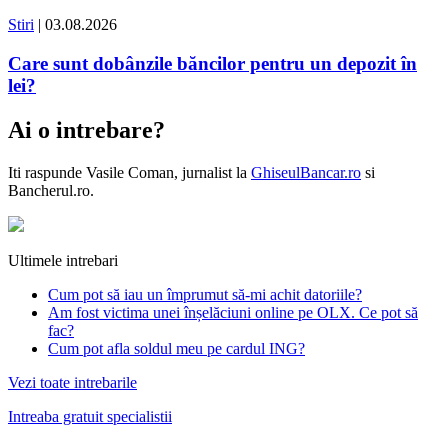
Stiri
| 03.08.2026
Care sunt dobânzile băncilor pentru un depozit în
lei?
Ai o intrebare?
Iti raspunde
Vasile Coman
, jurnalist la
GhiseulBancar.ro
si
Bancherul.ro.
Ultimele intrebari
Cum pot să iau un împrumut să-mi achit datoriile?
Am fost victima unei înșelăciuni online pe OLX. Ce pot să
fac?
Cum pot afla soldul meu pe cardul ING?
Vezi toate intrebarile
Intreaba gratuit specialistii