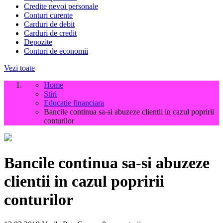
Credite nevoi personale
Conturi curente
Carduri de debit
Carduri de credit
Depozite
Conturi de economii
Vezi toate
Home
Stiri
Educatie financiara
Bancile continua sa-si abuzeze clientii in cazul popririi
conturilor
Bancile continua sa-si abuzeze
clientii in cazul popririi
conturilor