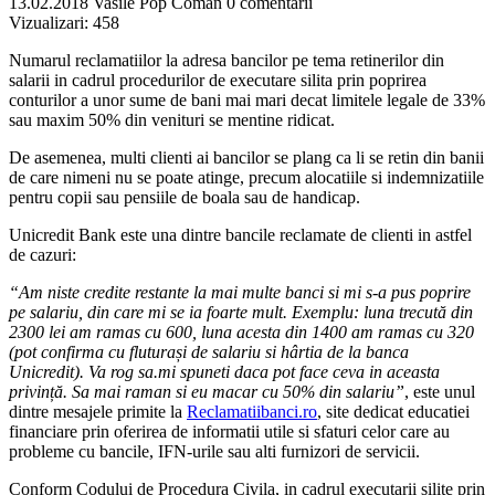
13.02.2018
Vasile Pop Coman
0 comentarii
Vizualizari:
458
Numarul reclamatiilor la adresa bancilor pe tema retinerilor din
salarii in cadrul procedurilor de executare silita prin poprirea
conturilor a unor sume de bani mai mari decat limitele legale de 33%
sau maxim 50% din venituri se mentine ridicat.
De asemenea, multi clienti ai bancilor se plang ca li se retin din banii
de care nimeni nu se poate atinge, precum alocatiile si indemnizatiile
pentru copii sau pensiile de boala sau de handicap.
Unicredit Bank este una dintre bancile reclamate de clienti in astfel
de cazuri:
“Am niste credite restante la mai multe banci si mi s-a pus poprire
pe salariu, din care mi se ia foarte mult. Exemplu: luna trecută din
2300 lei am ramas cu 600, luna acesta din 1400 am ramas cu 320
(pot confirma cu fluturași de salariu si hârtia de la banca
Unicredit). Va rog sa.mi spuneti daca pot face ceva in aceasta
privință. Sa mai raman si eu macar cu 50% din salariu”
, este unul
dintre mesajele primite la
Reclamatiibanci.ro
, site dedicat educatiei
financiare prin oferirea de informatii utile si sfaturi celor care au
probleme cu bancile, IFN-urile sau alti furnizori de servicii.
Conform Codului de Procedura Civila, in cadrul executarii silite prin