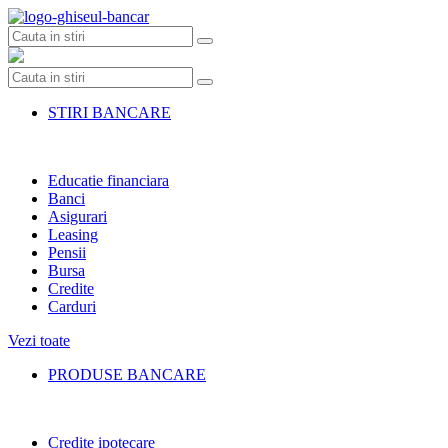
Skip
to
content
STIRI BANCARE
Educatie financiara
Banci
Asigurari
Leasing
Pensii
Bursa
Credite
Carduri
Vezi toate
PRODUSE BANCARE
Credite ipotecare