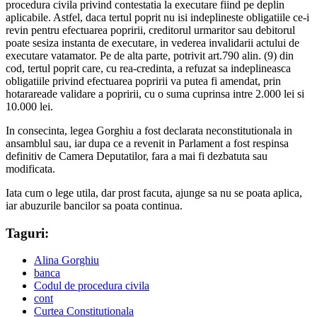
procedura civila privind contestatia la executare fiind pe deplin
aplicabile. Astfel, daca tertul poprit nu isi indeplineste obligatiile ce-i
revin pentru efectuarea popririi, creditorul urmaritor sau debitorul
poate sesiza instanta de executare, in vederea invalidarii actului de
executare vatamator. Pe de alta parte, potrivit art.790 alin. (9) din
cod, tertul poprit care, cu rea-credinta, a refuzat sa indeplineasca
obligatiile privind efectuarea popririi va putea fi amendat, prin
hotarareade validare a popririi, cu o suma cuprinsa intre 2.000 lei si
10.000 lei.
In consecinta, legea Gorghiu a fost declarata neconstitutionala in
ansamblul sau, iar dupa ce a revenit in Parlament a fost respinsa
definitiv de Camera Deputatilor, fara a mai fi dezbatuta sau
modificata.
Iata cum o lege utila, dar prost facuta, ajunge sa nu se poata aplica,
iar abuzurile bancilor sa poata continua.
Taguri:
Alina Gorghiu
banca
Codul de procedura civila
cont
Curtea Constitutionala