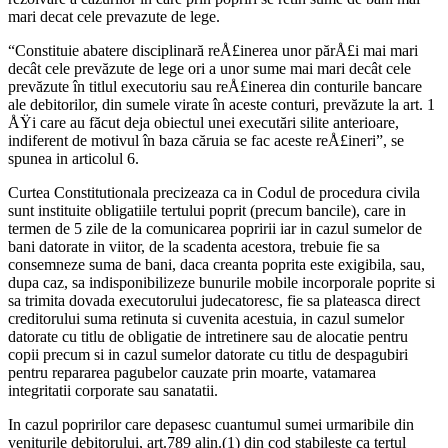
mari decat cele prevazute de lege.
“Constituie abatere disciplinară reÅ£inerea unor părÅ£i mai mari
decât cele prevăzute de lege ori a unor sume mai mari decât cele
prevăzute în titlul executoriu sau reÅ£inerea din conturile bancare
ale debitorilor, din sumele virate în aceste conturi, prevăzute la art. 1
ÅŸi care au făcut deja obiectul unei executări silite anterioare,
indiferent de motivul în baza căruia se fac aceste reÅ£ineri”, se
spunea in articolul 6.
Curtea Constitutionala precizeaza ca in Codul de procedura civila
sunt instituite obligatiile tertului poprit (precum bancile), care in
termen de 5 zile de la comunicarea popririi iar in cazul sumelor de
bani datorate in viitor, de la scadenta acestora, trebuie fie sa
consemneze suma de bani, daca creanta poprita este exigibila, sau,
dupa caz, sa indisponibilizeze bunurile mobile incorporale poprite si
sa trimita dovada executorului judecatoresc, fie sa plateasca direct
creditorului suma retinuta si cuvenita acestuia, in cazul sumelor
datorate cu titlu de obligatie de intretinere sau de alocatie pentru
copii precum si in cazul sumelor datorate cu titlu de despagubiri
pentru repararea pagubelor cauzate prin moarte, vatamarea
integritatii corporate sau sanatatii.
In cazul popririlor care depasesc cuantumul sumei urmaribile din
veniturile debitorului, art.789 alin.(1) din cod stabileste ca tertul