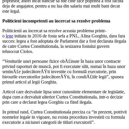
popririlor, astfel incat bancile sa stie cine face poprirea a fost facuta
deja de angajator, pentru a nu lua din salariu mai multi bani decat
este legal.
Politicieni incompetenti au incercat sa rezolve problema
Politicienii au incercat sa rezolve aceasta problema printr-
o
lege
initiata in 2016 de fosta sefa a PNL, Alina Gorghiu, dara fara
succes: legea a fost adoptata de Parlament dar a fost declarata ilegala
de catre Curtea Constitutionala, la sesizarea fostului guvern
tehnocrat Ciolos.
“Veniturile unei persoane fizice obÅ£inute în baza unor contracte
privind raporturi de muncă, pot fi executate silit, numai în baza unor
sentinÅ£e judecătoreÅŸti investite cu formulă executorie, prin
birourile executorilor judecătoreÅŸti, în condiÅ£iile legii”, spunea
primul articol al legii Gorghiu.
Articol care dezvaluie lipsa unor cunostinte elementare de legislatie,
dupa cum a dezvaluit ulterior Curtea Constitutionala, intr-o decizie
prin care a declarat legea Gorghiu ca fiind ilegala.
In primul rand, Curtea Constitutionala preciza ca “in prezent, potrivit
normelor legale in vigoare, nu exista procedura investirii cu formula
executorie a niciunei categorii de titluri executorii”.