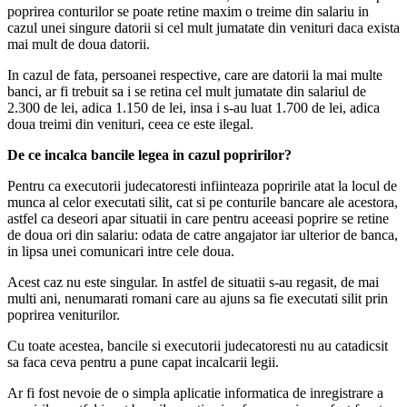
poprirea conturilor se poate retine maxim o treime din salariu in
cazul unei singure datorii si cel mult jumatate din venituri daca exista
mai mult de doua datorii.
In cazul de fata, persoanei respective, care are datorii la mai multe
banci, ar fi trebuit sa i se retina cel mult jumatate din salariul de
2.300 de lei, adica 1.150 de lei, insa i s-au luat 1.700 de lei, adica
doua treimi din venituri, ceea ce este ilegal.
De ce incalca bancile legea in cazul popririlor?
Pentru ca executorii judecatoresti infiinteaza popririle atat la locul de
munca al celor executati silit, cat si pe conturile bancare ale acestora,
astfel ca deseori apar situatii in care pentru aceeasi poprire se retine
de doua ori din salariu: odata de catre angajator iar ulterior de banca,
in lipsa unei comunicari intre cele doua.
Acest caz nu este singular. In astfel de situatii s-au regasit, de mai
multi ani, nenumarati romani care au ajuns sa fie executati silit prin
poprirea veniturilor.
Cu toate acestea, bancile si executorii judecatoresti nu au catadicsit
sa faca ceva pentru a pune capat incalcarii legii.
Ar fi fost nevoie de o simpla aplicatie informatica de inregistrare a