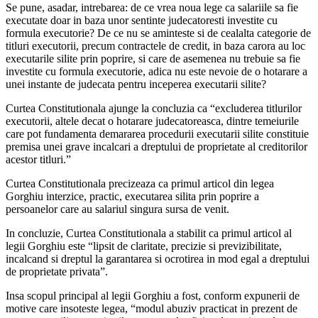
Se pune, asadar, intrebarea: de ce vrea noua lege ca salariile sa fie
executate doar in baza unor sentinte judecatoresti investite cu
formula executorie? De ce nu se aminteste si de cealalta categorie de
titluri executorii, precum contractele de credit, in baza carora au loc
executarile silite prin poprire, si care de asemenea nu trebuie sa fie
investite cu formula executorie, adica nu este nevoie de o hotarare a
unei instante de judecata pentru inceperea executarii silite?
Curtea Constitutionala ajunge la concluzia ca “excluderea titlurilor
executorii, altele decat o hotarare judecatoreasca, dintre temeiurile
care pot fundamenta demararea procedurii executarii silite constituie
premisa unei grave incalcari a dreptului de proprietate al creditorilor
acestor titluri.”
Curtea Constitutionala precizeaza ca primul articol din legea
Gorghiu interzice, practic, executarea silita prin poprire a
persoanelor care au salariul singura sursa de venit.
In concluzie, Curtea Constitutionala a stabilit ca primul articol al
legii Gorghiu este “lipsit de claritate, precizie si previzibilitate,
incalcand si dreptul la garantarea si ocrotirea in mod egal a dreptului
de proprietate privata”.
Insa scopul principal al legii Gorghiu a fost, conform expunerii de
motive care insoteste legea, “modul abuziv practicat in prezent de