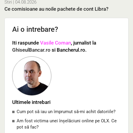
Stiri
| 04.08.2026
Ce comisioane au noile pachete de cont Libra?
Ai o intrebare?
Iti raspunde
Vasile Coman
, jurnalist la
GhiseulBancar.ro
si Bancherul.ro.
Ultimele intrebari
Cum pot să iau un împrumut să-mi achit datoriile?
Am fost victima unei înșelăciuni online pe OLX. Ce
pot să fac?