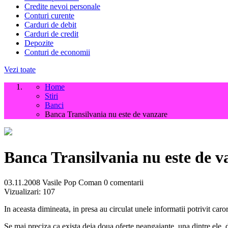
Credite nevoi personale
Conturi curente
Carduri de debit
Carduri de credit
Depozite
Conturi de economii
Vezi toate
Home
Stiri
Banci
Banca Transilvania nu este de vanzare
Banca Transilvania nu este de v
03.11.2008
Vasile Pop Coman
0 comentarii
Vizualizari:
107
In aceasta dimineata, in presa au circulat unele informatii potrivit car
Se mai preciza ca exista deja doua oferte neangajante, una dintre ele, 