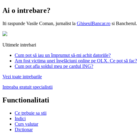
Ai o intrebare?
Iti raspunde
Vasile Coman
, jurnalist la
GhiseulBancar.ro
si Bancherul.
Ultimele intrebari
Cum pot să iau un împrumut să-mi achit datoriile?
Am fost victima unei înșelăciuni online pe OLX. Ce pot să fac?
Cum pot afla soldul meu pe cardul ING?
Vezi toate intrebarile
Intreaba gratuit specialistii
Functionalitati
Ce trebuie sa stii
Indici
Curs valutar
Dictionar