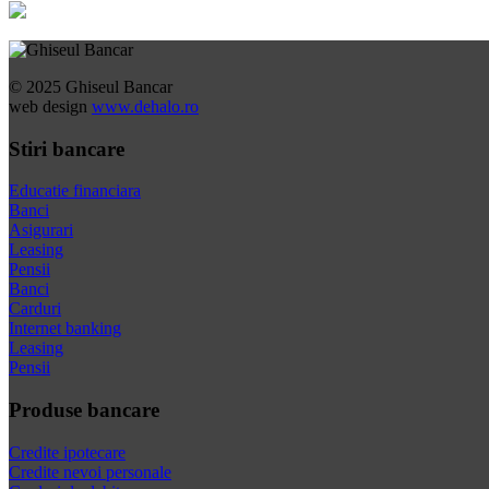
© 2025 Ghiseul Bancar
web design
www.dehalo.ro
Stiri bancare
Educatie financiara
Banci
Asigurari
Leasing
Pensii
Banci
Carduri
Internet banking
Leasing
Pensii
Produse bancare
Credite ipotecare
Credite nevoi personale