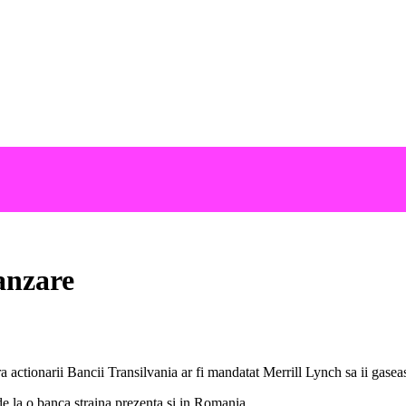
anzare
ora actionarii Bancii Transilvania ar fi mandatat Merrill Lynch sa ii gase
de la o banca straina prezenta si in Romania.