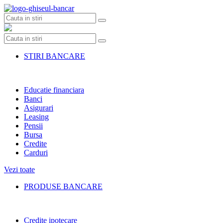
Skip
to
content
STIRI BANCARE
Educatie financiara
Banci
Asigurari
Leasing
Pensii
Bursa
Credite
Carduri
Vezi toate
PRODUSE BANCARE
Credite ipotecare