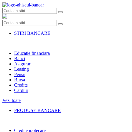
Skip
to
content
STIRI BANCARE
Educatie financiara
Banci
Asigurari
Leasing
Pensii
Bursa
Credite
Carduri
Vezi toate
PRODUSE BANCARE
Credite ipotecare