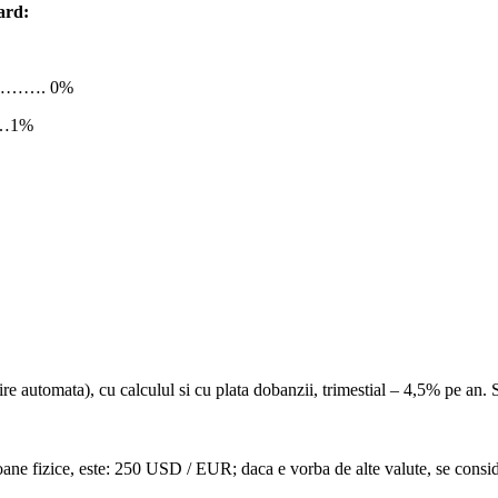
ard:
………. 0%
…1%
gire automata), cu calculul si cu plata dobanzii, trimestial – 4,5% pe 
ane fizice, este: 250 USD / EUR; daca e vorba de alte valute, se consid