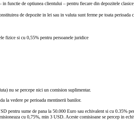
 in functie de optiunea clientului – pentru fiecare din depozitele clasice
rea de depozite in lei sau in valuta sunt ferme pe toata perioada co
e fizice si cu 0,55% pentru persoanele juridice
valuta) nu se percepe nici un comision suplimentar.
da la vedere pe perioada mentinerii banilor.
USD pentru sume de pana la 50.000 Euro sau echivalent si cu 0.35% pe
 comisioneaza cu 0,75%, min 3 USD. Aceste comisioane se percep in echival