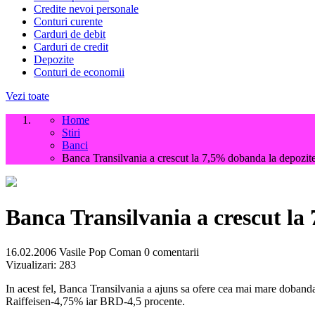
Credite nevoi personale
Conturi curente
Carduri de debit
Carduri de credit
Depozite
Conturi de economii
Vezi toate
Home
Stiri
Banci
Banca Transilvania a crescut la 7,5% dobanda la depozitel
Banca Transilvania a crescut la 
16.02.2006
Vasile Pop Coman
0 comentarii
Vizualizari:
283
In acest fel, Banca Transilvania a ajuns sa ofere cea mai mare dobanda
Raiffeisen-4,75% iar BRD-4,5 procente.