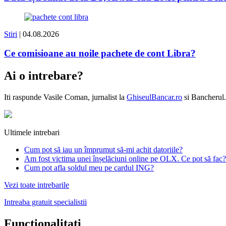
Stiri
| 04.08.2026
Ce comisioane au noile pachete de cont Libra?
Ai o intrebare?
Iti raspunde
Vasile Coman
, jurnalist la
GhiseulBancar.ro
si Bancherul.
Ultimele intrebari
Cum pot să iau un împrumut să-mi achit datoriile?
Am fost victima unei înșelăciuni online pe OLX. Ce pot să fac?
Cum pot afla soldul meu pe cardul ING?
Vezi toate intrebarile
Intreaba gratuit specialistii
Functionalitati