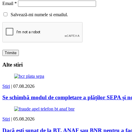
Email
*
Salvează-mi numele si emailul.
Alte stiri
Stiri
| 07.08.2026
Se schimbă modul de completare a plăților SEPA și
Stiri
| 05.08.2026
Dacă ești sunat de la BT, ANAF sau BNR pentru a face 