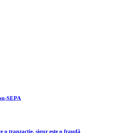
 non-SEPA
o tranzacție, sigur este o fraudă