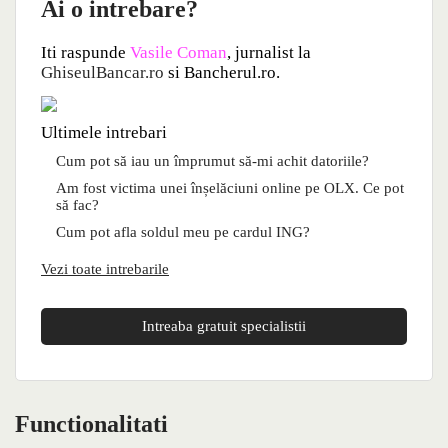
Ai o intrebare?
Iti raspunde
Vasile Coman
, jurnalist la
GhiseulBancar.ro
si Bancherul.ro.
Ultimele intrebari
Cum pot să iau un împrumut să-mi achit datoriile?
Am fost victima unei înșelăciuni online pe OLX. Ce pot
să fac?
Cum pot afla soldul meu pe cardul ING?
Vezi toate intrebarile
Intreaba gratuit specialistii
Functionalitati