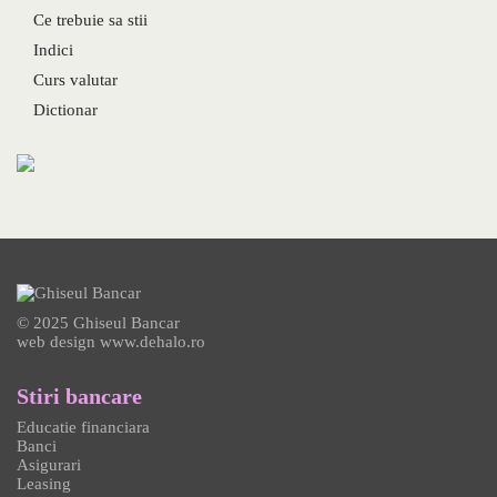
Ce trebuie sa stii
Indici
Curs valutar
Dictionar
© 2025 Ghiseul Bancar
web design
www.dehalo.ro
Stiri bancare
Educatie financiara
Banci
Asigurari
Leasing