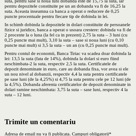
suta, pentru sase si noua luni dobanda este de 15,75 la suta, iar
pentru depozitele constituite pe un an dobanda va fi de 16,25 la
suta. Aceasta inseamna ca banca a operat o reducere de 0,25
puncte procentuale pentru fiecare tip de dobinda in lei.
In schimb dobinda la depozitele in dolari constituite de persoanele
fizice si juridice, banca a operat o usoara crestere: dobinda va fi de
2 procente la o luna (la fel ca in prezent) 2,75 la suta – 3 luni (cu
0,25 puncte mai mult), 3,10 la suta – sase si noua luni (cu 0,10
puncte mai mult) si 3,5 la suta – un an (cu 0,25 puncte mai mult).
Pentru contul de economii, Banca Tiriac va scadea doar dobinda la
lei: 13,5 la suta (fata de 14%), dobinda la dolari si euro fiind
neschimbata-2 la suta, respectiv 2,5 la suta. Certificatele de
depozit denominate in euro, care au dobanda fixa, vor avea si ele
un nou nivel al dobanzii, respectiv 4,4 la suta pentru certificatele
pe sase luni (de la 4,25%) si 4,75 la suta pentru cele pe 12 luni (de
la 4,5%). Dobanda aferenta certificatelor de depozit denominate in
dolari ramine neschimbata: 3,75 la suta – sase luni, respectiv 4 la
suta – 12 luni.
Trimite un comentariu
Adresa de email nu va fi publicata. Campuri obligatorii*