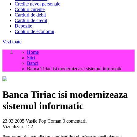
Credite nevoi personale
Conturi curente
Carduri de debit
Carduri de credit
Depozite
Conturi de economii
Vezi toate
Home
Stiri
Banci
Banca Tiriac isi modernizeaza sistemul informatic
Banca Tiriac isi modernizeaza
sistemul informatic
23.03.2005
Vasile Pop Coman
0 comentarii
Vizualizari:
152
Programul de actualizare a aplicatiilor si infrastructurii vizeaza