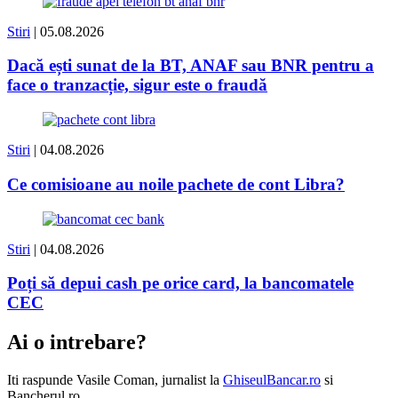
Stiri
| 05.08.2026
Dacă ești sunat de la BT, ANAF sau BNR pentru a
face o tranzacție, sigur este o fraudă
Stiri
| 04.08.2026
Ce comisioane au noile pachete de cont Libra?
Stiri
| 04.08.2026
Poți să depui cash pe orice card, la bancomatele
CEC
Ai o intrebare?
Iti raspunde
Vasile Coman
, jurnalist la
GhiseulBancar.ro
si
Bancherul.ro.