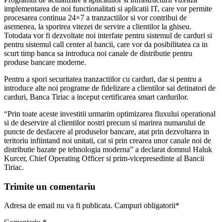
implementarea de noi functionalitati si aplicatii IT, care vor permite
procesarea continua 24×7 a tranzactiilor si vor contribui de
asemenea, la sporirea vitezei de servire a clientilor la ghiseu.
Totodata vor fi dezvoltate noi interfate pentru sistemul de carduri si
pentru sistemul call center al bancii, care vor da posibilitatea ca in
scurt timp banca sa introduca noi canale de distributie pentru
produse bancare moderne.
Pentru a spori securitatea tranzactiilor cu carduri, dar si pentru a
introduce alte noi programe de fidelizare a clientilor sai detinatori de
carduri, Banca Tiriac a inceput certificarea smart cardurilor.
“Prin toate aceste investitii urmarim optimizarea fluxului operational
si de deservire al clientilor nostri precum si marirea numarului de
puncte de desfacere al produselor bancare, atat prin dezvoltarea in
teritoriu infiintand noi unitati, cat si prin crearea unor canale noi de
distributie bazate pe tehnologia moderna” a declarat domnul Haluk
Kurcer, Chief Operating Officer si prim-vicepresedinte al Bancii
Tiriac.
Trimite un comentariu
Adresa de email nu va fi publicata. Campuri obligatorii*