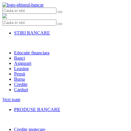
Skip
to
content
STIRI BANCARE
Educatie financiara
Banci
Asigurari
Leasing
Pensii
Bursa
Credite
Carduri
Vezi toate
PRODUSE BANCARE
Credite ipotecare