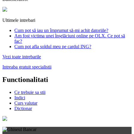
Ultimele intrebari
Cum pot să iau un împrumut să-mi achit datoriile?
Am fost victima unei înșelăciuni online pe OLX. Ce pot să
fac?
Cum pot afla soldul meu pe cardul ING?
Vezi toate intrebarile
Intreaba gratuit specialistii
Functionalitati
Ce trebuie sa stii
Indici
Curs valutar
Dictionar