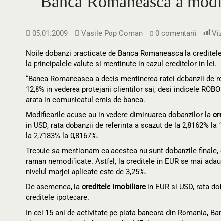
Banca Romaneasca a modific
05.01.2009
Vasile Pop Coman
0 comentarii
Viz
Noile dobanzi practicate de Banca Romaneasca la creditele 
la principalele valute si mentinute in cazul creditelor in lei.
“Banca Romaneasca a decis mentinerea ratei dobanzii de refer
12,8% in vederea protejarii clientilor sai, desi indicele RO
arata in comunicatul emis de banca.
Modificarile aduse au in vedere diminuarea dobanzilor la
cr
in USD, rata dobanzii de referinta a scazut de la 2,8162% la 
la 2,7183% la 0,8167%.
Trebuie sa mentionam ca acestea nu sunt dobanzile finale, c
raman nemodificate. Astfel, la creditele in EUR se mai adaug
nivelul marjei aplicate este de 3,25%.
De asemenea, la
creditele imobiliare
in EUR si USD, rata dob
creditele ipotecare.
In cei 15 ani de activitate pe piata bancara din Romania, 