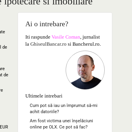
 ipotecare si imobiliare
Ai o intrebare?
ate
Iti raspunde
Vasile Coman
, jurnalist
la
GhiseulBancar.ro
si Bancherul.ro.
l de
are
at de
re
Ultimele intrebari
Cum pot să iau un împrumut să-mi
achit datoriile?
Am fost victima unei înșelăciuni
 EUR
online pe OLX. Ce pot să fac?