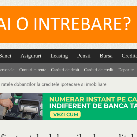
Banci
Asigurari
Leasing
Pensii
Bursa
Credit
personale
Conturi curente
Carduri de debit
Carduri de credit
Depozite
tele dobanzilor la creditele ipotecare si imobiliare