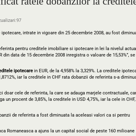
at ratele dobanzilor la creditele
ualizari:
97
ipotecare, intrate in vigoare din 25 decembrie 2008, au fost diminu
inta pentru creditele imobiliare si ipotecare in lei la nivelul actua
BOR din data de 15 decembrie 2008 inregistra o valoare de 15,53%”, se
editele ipotecare
in EUR, de la 4,958% la 3,329%. La creditele ipotec
1,8712%, iar la creditele in CHF rata dobanzii de referinta s-a diminu
i doar cele de referinta, la care se adauga marjele contractuale, ca
a un procent de 3,85%, la creditele in USD 4,75%, iar la cele in CHF,
anzii de referinta a fost diminuata la aceleasi valori ca si pentru
Banca Romaneasca a ajuns la un capital social de peste 160 milioane