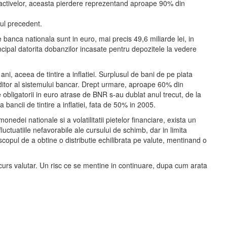
si activelor, aceasta pierdere reprezentand aproape 90% din
nul precedent.
 banca nationala sunt in euro, mai precis 49,6 miliarde lei, in
rincipal datorita dobanzilor incasate pentru depozitele la vedere
ni, aceea de tintire a inflatiei. Surplusul de bani de pe piata
reditor al sistemului bancar. Drept urmare, aproape 60% din
e obligatorii in euro atrase de BNR s-au dublat anul trecut, de la
bancii de tintire a inflatiei, fata de 50% in 2005.
nedei nationale si a volatilitatii pietelor financiare, exista un
uctuatiile nefavorabile ale cursului de schimb, dar in limita
scopul de a obtine o distributie echilibrata pe valute, mentinand o
e curs valutar. Un risc ce se mentine in continuare, dupa cum arata