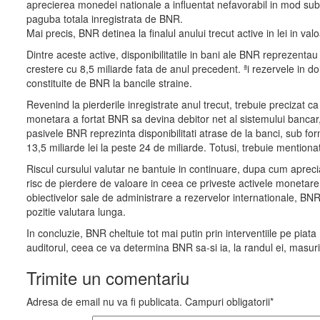
aprecierea monedei nationale a influentat nefavorabil in mod subs
paguba totala inregistrata de BNR.
Mai precis, BNR detinea la finalul anului trecut active in lei in v
Dintre aceste active, disponibilitatile in bani ale BNR reprezentau
crestere cu 8,5 miliarde fata de anul precedent. ªi rezervele in dol
constituite de BNR la bancile straine.
Revenind la pierderile inregistrate anul trecut, trebuie precizat ca
monetara a fortat BNR sa devina debitor net al sistemului bancar, 
pasivele BNR reprezinta disponibilitati atrase de la banci, sub for
13,5 miliarde lei la peste 24 de miliarde. Totusi, trebuie mentionat
Riscul cursului valutar ne bantuie in continuare, dupa cum apreciaza
risc de pierdere de valoare in ceea ce priveste activele monetare d
obiectivelor sale de administrare a rezervelor internationale, BNR 
pozitie valutara lunga.
In concluzie, BNR cheltuie tot mai putin prin interventiile pe pia
auditorul, ceea ce va determina BNR sa-si ia, la randul ei, masuri d
Trimite un comentariu
Adresa de email nu va fi publicata. Campuri obligatorii*