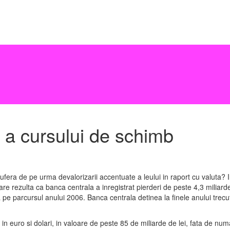
 a cursului de schimb
i sufera de pe urma devalorizarii accentuate a leului in raport cu valut
care rezulta ca banca centrala a inregistrat pierderi de peste 4,3 miliard
pe parcursul anului 2006. Banca centrala detinea la finele anului trecut 
t in euro si dolari, in valoare de peste 85 de miliarde de lei, fata de num