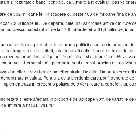
tantial rezultatele bancii centrale, ca urmare a reevaluarii pasivelor 
aloare de 302 milioane lei, in scadere cu peste 100 de milioane fata de a
 doar 7,2 milioane lei. De departe, cele mai valoroase active detinute de
ari au crescut substantial, de la 17,6 miliarde lei la 31,4 miliarde, in p
 banca centrala a pierdut si de pe urma politicii asumate in urma cu doi a
prin atragerea de lichiditati, fata de pozitia altor banci centrale, de c
ma rezervelor minime obligatorii, in principal, si a depozitelor. Rezervel
 ca numai 11 procente din pierderea anului trecut provine din activitatea 
 si auditorul rezultatelor bancii centrale, Deloitte. Datorita aprecierii mo
enominate in valuta. Pentru a evita pierderile care pot fi generate de fl
implementeaza in prezent o politica de diversificare a portofoliului, cu 
ta monetara si este afectata in proportie de aproape 90% de variatiile d
e limitare a riscului valutar.