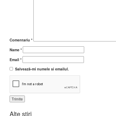
Comentariu
*
Name
*
Email
*
Salvează-mi numele si emailul.
Alte stiri