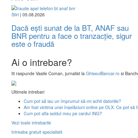
Stiri
| 05.08.2026
Dacă ești sunat de la BT, ANAF sau
BNR pentru a face o tranzacție, sigur
este o fraudă
Ai o intrebare?
Iti raspunde
Vasile Coman
, jurnalist la
GhiseulBancar.ro
si Banche
Ultimele intrebari
Cum pot să iau un împrumut să-mi achit datoriile?
Am fost victima unei înșelăciuni online pe OLX. Ce pot să 
Cum pot afla soldul meu pe cardul ING?
Vezi toate intrebarile
Intreaba gratuit specialistii