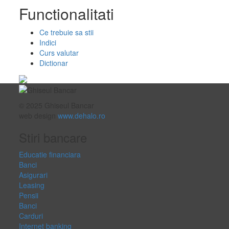
Functionalitati
Ce trebuie sa stii
Indici
Curs valutar
Dictionar
© 2025 Ghiseul Bancar
web design
www.dehalo.ro
Stiri bancare
Educatie financiara
Banci
Asigurari
Leasing
Pensii
Banci
Carduri
Internet banking