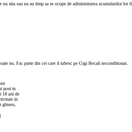
e nu stiu sau nu au timp sa se ocupe de administrarea acumularilor lor f
te nu. Fac parte din cei care il iubesc pe Gigi Becali neconditionat.
pun
i post in
i 18 ani de
tivitate in
r ghiseu,
g