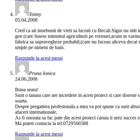
Tonny
05.04.2008
Cred ca ati innebunit de vreti sa lucrati cu Becali.Sigur nu stiti 
gen (care fusese ministrul agriculturii pe vremuri,acum in varsta
fabrica sa supravegheze probabil,(care nu faceau altceva decat sa
umple pe nimeni de bani.
Raspunde la acest mesaj
Pruna Ionica
24.06.2008
Buna seara!
Sunt o tanara care are incredere in acest proiect si care doreste 
soarta.
Despre pregatirea profesionala a mea va pot spune ca sunt absol
afaceri internationale.
As fi onorata sa fac pate din acest proiect caruia ii urez succes s
Ma puteti contacta la tel.0729566588
Raspunde la acest mesaj