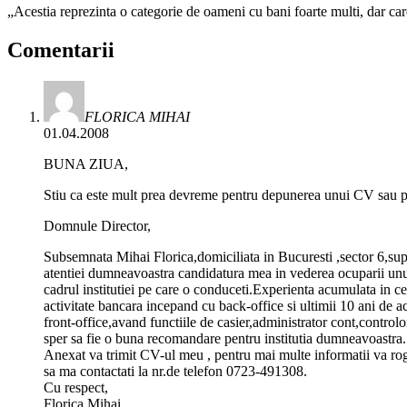
„Acestia reprezinta o categorie de oameni cu bani foarte multi, dar car
Comentarii
FLORICA MIHAI
01.04.2008
BUNA ZIUA,
Stiu ca este mult prea devreme pentru depunerea unui CV sau poa
Domnule Director,
Subsemnata Mihai Florica,domiciliata in Bucuresti ,sector 6,su
atentiei dumneavoastra candidatura mea in vederea ocuparii unu
cadrul institutiei pe care o conduceti.Experienta acumulata in ce
activitate bancara incepand cu back-office si ultimii 10 ani de ac
front-office,avand functiile de casier,administrator cont,controlo
sper sa fie o buna recomandare pentru institutia dumneavoastra.
Anexat va trimit CV-ul meu , pentru mai multe informatii va ro
sa ma contactati la nr.de telefon 0723-491308.
Cu respect,
Florica Mihai