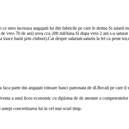
in ce stres lucreaza angajatii lui din fabricile pe care le detine.Si salarii
 de vreo 70 de ani) avea cca 200 mil/luna.Si dupa vreo 2 ani s-a saturat o
 toace banii prin cluburi).Cat despre salariati-salariu la fel ca peste to
sa faca parte din angajati viitoare banci patronata de dl.Becali pe care il
venta a unui liceu economic cu diploma de de atestare a competentelor p
i astept concretizarea lui in cel mai scurt timp.