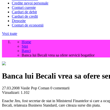
Credite nevoi personale
Conturi curente
Carduri de debit
Carduri de credit
Depozite
Conturi de economii
Vezi toate
Home
Stiri
Banci
Banca lui Becali vrea sa ofere servicii bogatilor
Banca lui Becali vrea sa ofere se
27.03.2008
Vasile Pop Coman
0 comentarii
Vizualizari:
1.102
Enache Jiru, fost secretar de stat in Ministerul Finantelor si care a 
Becali, relateaza Business Standard, care citeaza surse din piata.