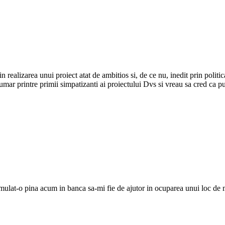
realizarea unui proiect atat de ambitios si, de ce nu, inedit prin polit
mar printre primii simpatizanti ai proiectului Dvs si vreau sa cred ca pu
ulat-o pina acum in banca sa-mi fie de ajutor in ocuparea unui loc de mu