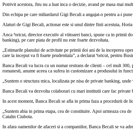
Potrivit acestora, Jiru nu a luat inca o decizie, avand pe masa mai mul
Din echipa pe care miliardarul Gigi Becali a angajat-o pentru a-i pune
Alaturi de Gigi Becali, actionar este si unul dintre finii acestuia, Hori
Anca ªoricut, director executiv al viitoarei banci, spune ca in primii 
banking), pe care piata de profil nu este foarte dezvoltata.
„Estimarile planului de activitate pe primii doi ani de la inceperea ope
care la inceput va fi foarte prudentiala”, a declarat ªoricut, pentru Bus
Banca Becali va lucra cu un numar restrans de clienti – cel mult 300, per
romanesti, anume aceea ca sufera in customizare a produsului in functi
„Suntem o structura mica, localizata pe nisa de private banking, unde vom
Banca Becali va dezvolta colaborari cu mari institutii care fac privat
In acest moment, Banca Becali se afla in prima faza a procedurii de l
„Suntem abia in prima etapa, cea de constituire. Apoi urmeaza cea de li
Catalin Ciubota.
In afara oamenilor de afaceri si a companiilor, Banca Becali se va adre