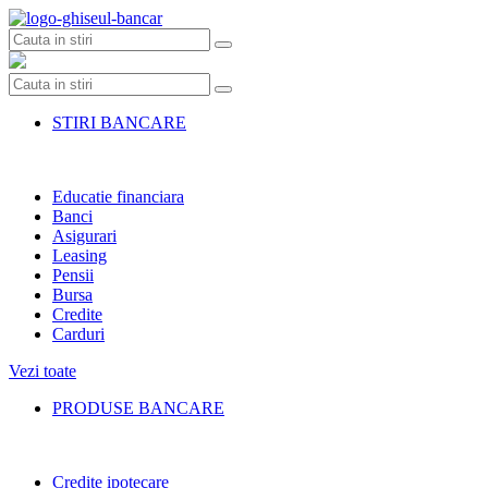
Skip
to
content
STIRI BANCARE
Educatie financiara
Banci
Asigurari
Leasing
Pensii
Bursa
Credite
Carduri
Vezi toate
PRODUSE BANCARE
Credite ipotecare