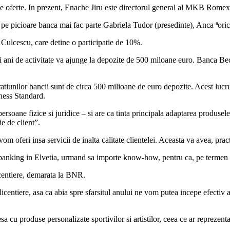
te oferte. In prezent, Enache Jiru este directorul general al MKB Romext
 pe picioare banca mai fac parte Gabriela Tudor (presedinte), Anca ªori
a Culcescu, care detine o participatie de 10%.
doi ani de activitate va ajunge la depozite de 500 miloane euro. Banca Bec
ratiunilor bancii sunt de circa 500 milioane de euro depozite. Acest lucr
iness Standard.
soane fizice si juridice – si are ca tinta principala adaptarea produsele 
e de client”.
 oferi insa servicii de inalta calitate clientelei. Aceasta va avea, practic
e banking in Elvetia, urmand sa importe know-how, pentru ca, pe termen 
icentiere, demarata la BNR.
centiere, asa ca abia spre sfarsitul anului ne vom putea incepe efectiv 
sa cu produse personalizate sportivilor si artistilor, ceea ce ar repreze