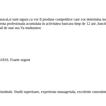
racal,si sunt sigura ca vor fi produse competitive care vor determina inch
erienta profesionala acumulata in activitatea bancara timp de 12 ani ,funct
mail de mai sus.Va multumesc
61816. Foarte urgent
institutii. Studii superioare, experienta manageriala, excelente cunosti