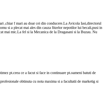
 mari ,chiar f mari au doar cei din conducere.La Avicola Iasi,directorul
mu si a plecat mai ales din cauza fitzelor nepotilor lui becali,pusi in
t,cat mai mic.La fel si la Mecanica de la Dragasani si la Buzau. Nu
 stimez pt.ceea ce a facut si face in continuare pt.oameni batuti de
rofesionale obtinuta cu nota maxima si a facultatii de marketig si