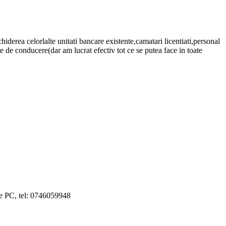
iderea celorlalte unitati bancare existente,camatari licentiati,personal
ie de conducere(dar am lucrat efectiv tot ce se putea face in toate
nte PC, tel: 0746059948