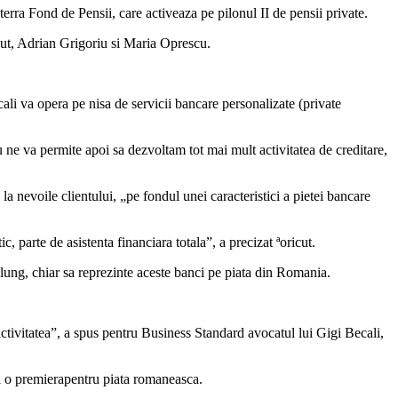
erra Fond de Pensii, care activeaza pe pilonul II de pensii private.
cut, Adrian Grigoriu si Maria Oprescu.
ali va opera pe nisa de servicii bancare personalizate (private
u ne va permite apoi sa dezvoltam tot mai mult activitatea de creditare,
la nevoile clientului, „pe fondul unei caracteristici a pietei bancare
, parte de asistenta financiara totala”, a precizat ªoricut.
lung, chiar sa reprezinte aceste banci pe piata din Romania.
activitatea”, a spus pentru Business Standard avocatul lui Gigi Becali,
nta o premierapentru piata romaneasca.