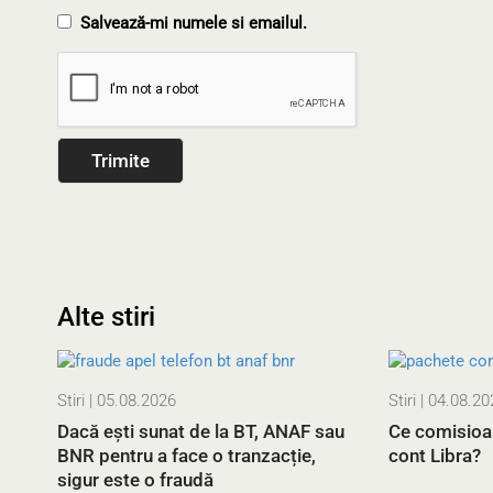
Salvează-mi numele si emailul.
Alte stiri
Stiri
| 05.08.2026
Stiri
| 04.08.20
Dacă ești sunat de la BT, ANAF sau
Ce comisioa
BNR pentru a face o tranzacție,
cont Libra?
sigur este o fraudă