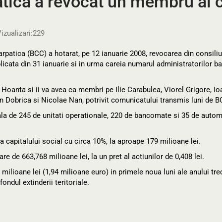
ica a revocat un membru al co
izualizari:
229
patica (BCC) a hotarat, pe 12 ianuarie 2008, revocarea din consiliu
licata din 31 ianuarie si in urma careia numarul administratorilor ba
 Hoanta si ii va avea ca membri pe Ilie Carabulea, Viorel Grigore, Io
on Dobrica si Nicolae Nan, potrivit comunicatului transmis luni de B
iala de 245 de unitati operationale, 220 de bancomate si 35 de auto
ea capitalului social cu circa 10%, la aproape 179 milioane lei.
re de 663,768 milioane lei, la un pret al actiunilor de 0,408 lei.
milioane lei (1,94 milioane euro) in primele noua luni ale anului tre
ondul extinderii teritoriale.