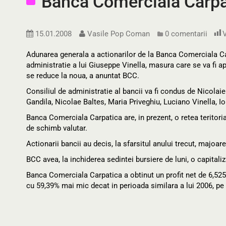
Banca Comerciala Carpat
15.01.2008
Vasile Pop Coman
0 comentarii
V
Adunarea generala a actionarilor de la Banca Comerciala Car
administratie a lui Giuseppe Vinella, masura care se va fi ap
se reduce la noua, a anuntat BCC.
Consiliul de administratie al bancii va fi condus de Nicolaie
Gandila, Nicolae Baltes, Maria Priveghiu, Luciano Vinella, I
Banca Comerciala Carpatica are, in prezent, o retea teritor
de schimb valutar.
Actionarii bancii au decis, la sfarsitul anului trecut, majoar
BCC avea, la inchiderea sedintei bursiere de luni, o capitaliza
Banca Comerciala Carpatica a obtinut un profit net de 6,525 
cu 59,39% mai mic decat in perioada similara a lui 2006, pe f