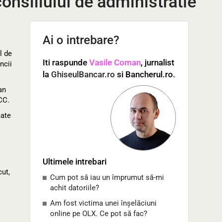
nsiliului de administratie
Ai o intrebare?
l de
Iti raspunde
Vasile Coman
, jurnalist
ncii
la
GhiseulBancar.ro
si Bancherul.ro.
an
CC.
mate
Ultimele intrebari
cut,
Cum pot să iau un împrumut să-mi
achit datoriile?
Am fost victima unei înșelăciuni
online pe OLX. Ce pot să fac?