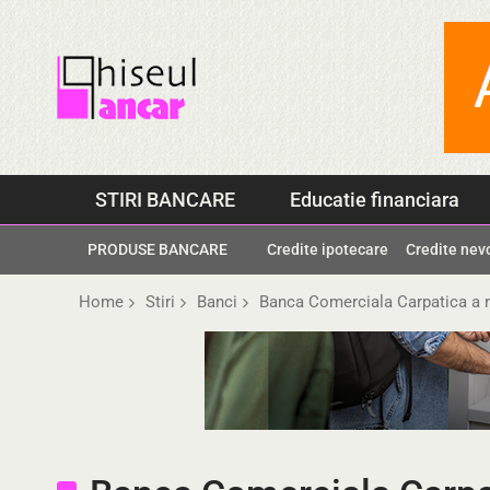
Skip
to
content
STIRI BANCARE
Educatie financiara
PRODUSE BANCARE
Credite ipotecare
Credite nev
Home
Stiri
Banci
Banca Comerciala Carpatica a r