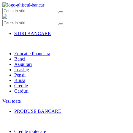
Skip
to
content
STIRI BANCARE
Educatie financiara
Banci
Asigurari
Leasing
Pensii
Bursa
Credite
Carduri
Vezi toate
PRODUSE BANCARE
Credite ipotecare