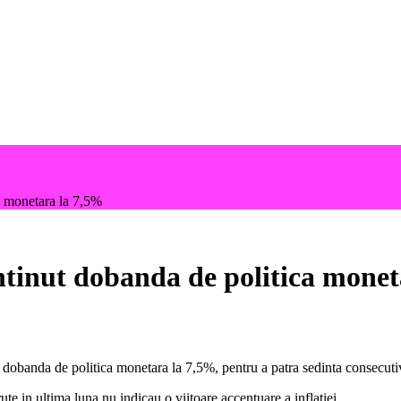
a monetara la 7,5%
ntinut dobanda de politica monet
obanda de politica monetara la 7,5%, pentru a patra sedinta consecutiv, 
rute in ultima luna nu indicau o viitoare accentuare a inflatiei.