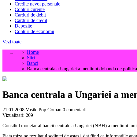
Credite nevoi personale
Conturi curente
Carduri de debit
Carduri de credit
Depozite
Conturi de economii
Vezi toate
Home
Stiri
Banci
Banca centrala a Ungariei a mentinut dobanda de politic
Banca centrala a Ungariei a me
21.01.2008
Vasile Pop Coman
0 comentarii
Vizualizari:
209
Consiliul monetar al bancii centrale a Ungariei (NBH) a mentinut luni d
Piata miza pe rezultatul sedintei de astazi, dat fiind ca informatiile apa