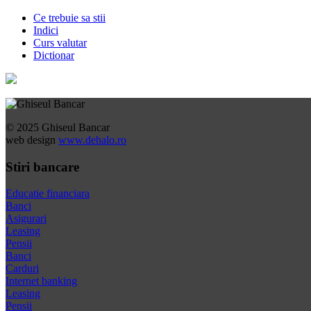
Ce trebuie sa stii
Indici
Curs valutar
Dictionar
© 2025 Ghiseul Bancar
web design
www.dehalo.ro
Stiri bancare
Educatie financiara
Banci
Asigurari
Leasing
Pensii
Banci
Carduri
Internet banking
Leasing
Pensii