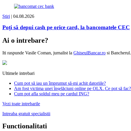
Stiri
| 04.08.2026
Poți să depui cash pe orice card, la bancomatele CEC
Ai o intrebare?
Iti raspunde
Vasile Coman
, jurnalist la
GhiseulBancar.ro
si Bancherul.
Ultimele intrebari
Cum pot să iau un împrumut să-mi achit datoriile?
Am fost victima unei înșelăciuni online pe OLX. Ce pot să fac?
Cum pot afla soldul meu pe cardul ING?
Vezi toate intrebarile
Intreaba gratuit specialistii
Functionalitati