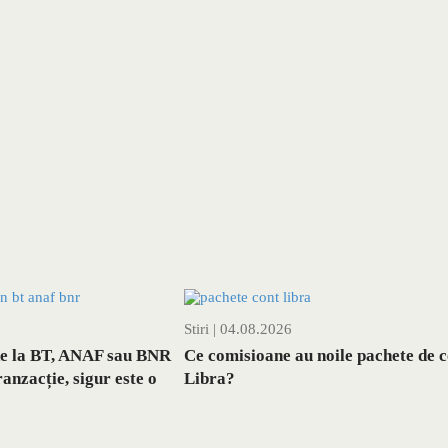
Stiri
| 04.08.2026
de la BT, ANAF sau BNR
Ce comisioane au noile pachete de c
ranzacție, sigur este o
Libra?