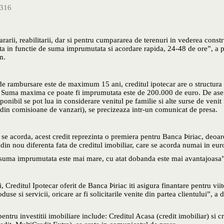
316
ararii, reabilitarii, dar si pentru cumpararea de terenuri in vederea constr
ta in functie de suma imprumutata si acordare rapida, 24-48 de ore”, a p
n.
 de rambursare este de maximum 15 ani, creditul ipotecar are o structura
 Suma maxima ce poate fi imprumutata este de 200.000 de euro. De as
sponibil se pot lua in considerare venitul pe familie si alte surse de venit 
ri din comisioane de vanzari), se precizeaza intr-un comunicat de presa.
se acorda, acest credit reprezinta o premiera pentru Banca Þiriac, deoa
am din nou diferenta fata de creditul imobiliar, care se acorda numai in eur
t suma imprumutata este mai mare, cu atat dobanda este mai avantajoasa”
ii, Creditul Ipotecar oferit de Banca Þiriac iti asigura finantare pentru vii
e si servicii, oricare ar fi solicitarile venite din partea clientului”, a d
pentru investitii imobiliare include: Creditul Acasa (credit imobiliar) si cr