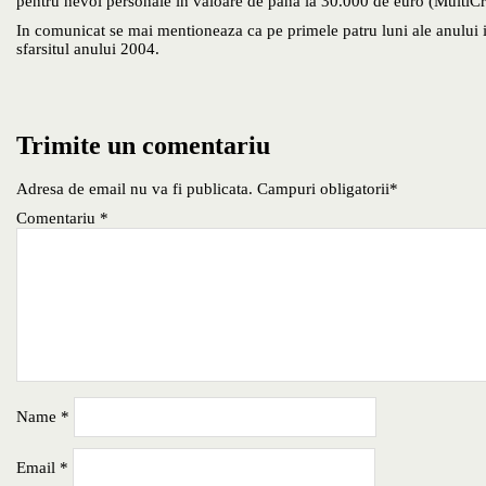
pentru nevoi personale in valoare de pana la 30.000 de euro (MultiCre
In comunicat se mai mentioneaza ca pe primele patru luni ale anului i
sfarsitul anului 2004.
Trimite un comentariu
Adresa de email nu va fi publicata. Campuri obligatorii*
Comentariu
*
Name
*
Email
*