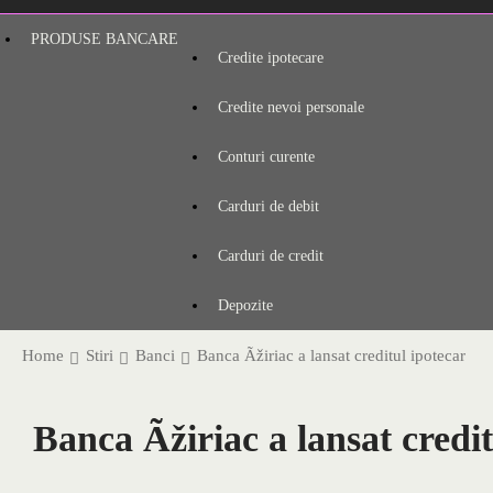
PRODUSE BANCARE
Credite ipotecare
Credite nevoi personale
Conturi curente
Carduri de debit
Carduri de credit
Depozite
Home
Stiri
Banci
Banca Ãžiriac a lansat creditul ipotecar
Banca Ãžiriac a lansat credit