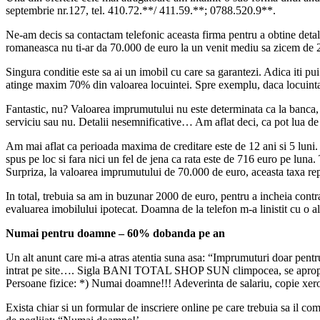
septembrie nr.127, tel. 410.72.**/ 411.59.**; 0788.520.9**.
Ne-am decis sa contactam telefonic aceasta firma pentru a obtine detal
romaneasca nu ti-ar da 70.000 de euro la un venit mediu sa zicem de 2
Singura conditie este sa ai un imobil cu care sa garantezi. Adica iti p
atinge maxim 70% din valoarea locuintei. Spre exemplu, daca locuinta
Fantastic, nu? Valoarea imprumutului nu este determinata ca la banca, i
serviciu sau nu. Detalii nesemnificative… Am aflat deci, ca pot lua de 
Am mai aflat ca perioada maxima de creditare este de 12 ani si 5 luni. S
spus pe loc si fara nici un fel de jena ca rata este de 716 euro pe luna
Surpriza, la valoarea imprumutului de 70.000 de euro, aceasta taxa rep
In total, trebuia sa am in buzunar 2000 de euro, pentru a incheia cont
evaluarea imobilului ipotecat. Doamna de la telefon m-a linistit cu o al
Numai pentru doamne – 60% dobanda pe an
Un alt anunt care mi-a atras atentia suna asa: “Imprumuturi doar pe
intrat pe site…. Sigla BANI TOTAL SHOP SUN climpocea, se apropia, s
Persoane fizice: *) Numai doamne!!! Adeverinta de salariu, copie xerox
Exista chiar si un formular de inscriere online pe care trebuia sa il com