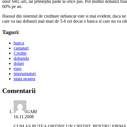
unor SRL-uri, iar primejdia paste la orice pas. Pot institui dobanzi fo
60% pe an.
Haosul din sistemul de creditare nebancar este si mai evident, daca n
care va iau dobanzi mai mari de 5-6 ori decat o banca si care nu va ofe
Taguri:
banca
camatari
Credite
dobanda
dolari
euro
imprumuturi
piata neagra
Comentarii
GABI
16.11.2008
CUM AS PUTEA OBTINE UN CREDIT, PENTRU FIRMA, 