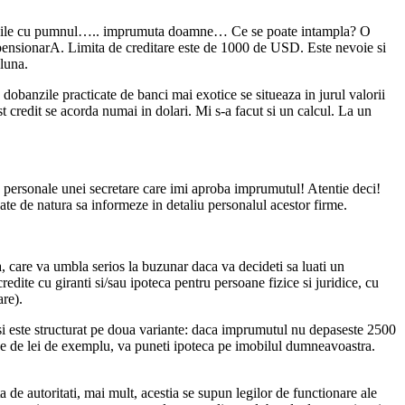
a usile cu pumnul….. imprumuta doamne… Ce se poate intampla? O
au pensionarA. Limita de creditare este de 1000 de USD. Este nevoie si
luna.
obanzile practicate de banci mai exotice se situeaza in jurul valorii
st credit se acorda numai in dolari. Mi s-a facut si un calcul. La un
te personale unei secretare care imi aproba imprumutul! Atentie deci!
date de natura sa informeze in detaliu personalul acestor firme.
, care va umbla serios la buzunar daca va decideti sa luati un
edite cu giranti si/sau ipoteca pentru persoane fizice si juridice, cu
re).
 si este structurat pe doua variante: daca imprumutul nu depaseste 2500
ne de lei de exemplu, va puneti ipoteca pe imobilul dumneavoastra.
a de autoritati, mai mult, acestia se supun legilor de functionare ale