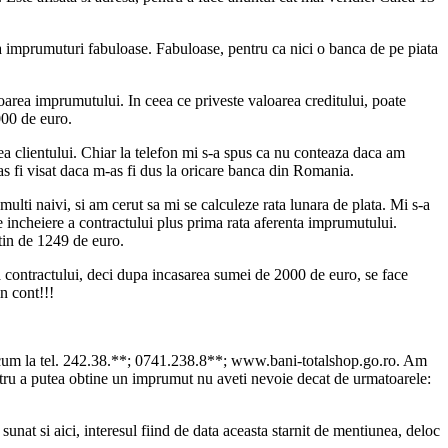
a imprumuturi fabuloase. Fabuloase, pentru ca nici o banca de pe piata
loarea imprumutului. In ceea ce priveste valoarea creditului, poate
000 de euro.
ea clientului. Chiar la telefon mi s-a spus ca nu conteaza daca am
as fi visat daca m-as fi dus la oricare banca din Romania.
ulti naivi, si am cerut sa mi se calculeze rata lunara de plata. Mi s-a
de incheiere a contractului plus prima rata aferenta imprumutului.
tin de 1249 de euro.
a contractului, deci dupa incasarea sumei de 2000 de euro, se face
n cont!!!
acum la tel. 242.38.**; 0741.238.8**; www.bani-totalshop.go.ro. Am
ru a putea obtine un imprumut nu aveti nevoie decat de urmatoarele:
sunat si aici, interesul fiind de data aceasta starnit de mentiunea, deloc