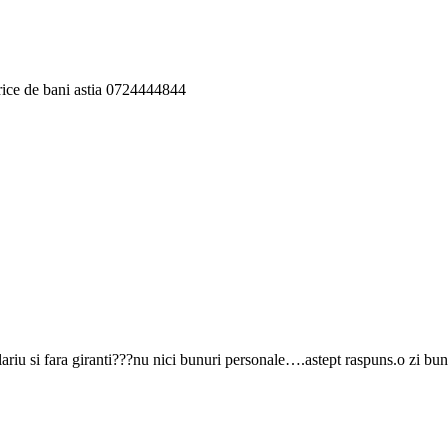
orice de bani astia 0724444844
lariu si fara giranti???nu nici bunuri personale….astept raspuns.o zi bu