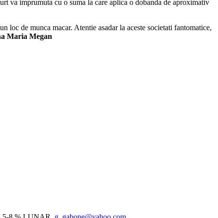
e scurt va imprumuta cu o suma la care aplica o dobanda de aproximativ
un loc de munca macar. Atentie asadar la aceste societati fantomatice,
a Maria Megan
 5-8 % LUNAR.
g_gabone@yahoo.com