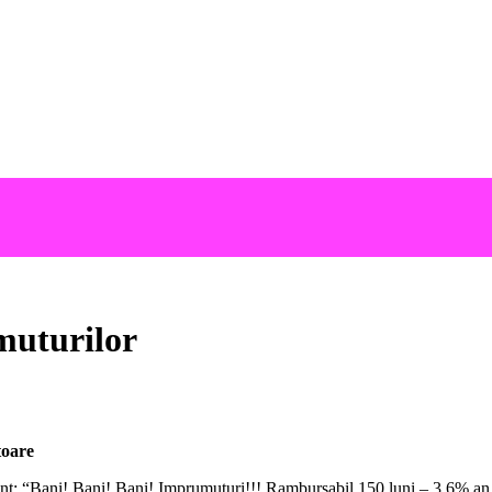
muturilor
toare
nt: “Bani! Bani! Bani! Imprumuturi!!! Rambursabil 150 luni – 3,6% an. E