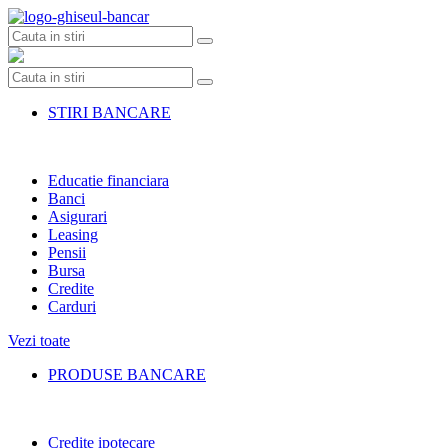
Skip
to
content
STIRI BANCARE
Educatie financiara
Banci
Asigurari
Leasing
Pensii
Bursa
Credite
Carduri
Vezi toate
PRODUSE BANCARE
Credite ipotecare