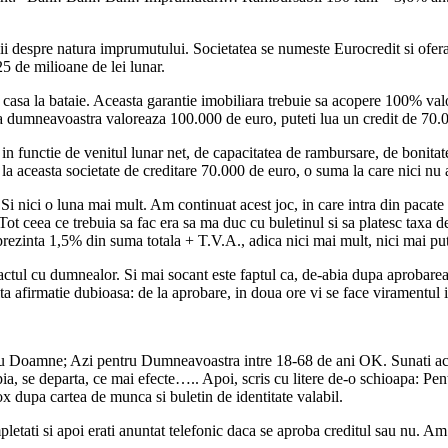
ii despre natura imprumutului. Societatea se numeste Eurocredit si ofer
5 de milioane de lei lunar.
ui casa la bataie. Aceasta garantie imobiliara trebuie sa acopere 100% va
 dumneavoastra valoreaza 100.000 de euro, puteti lua un credit de 70.
n functie de venitul lunar net, de capacitatea de rambursare, de bonitat
la aceasta societate de creditare 70.000 de euro, o suma la care nici nu 
i nici o luna mai mult. Am continuat acest joc, in care intra din pacate m
. Tot ceea ce trebuia sa fac era sa ma duc cu buletinul si sa platesc taxa 
rezinta 1,5% din suma totala + T.V.A., adica nici mai mult, nici mai pu
ractul cu dumnealor. Si mai socant este faptul ca, de-abia dupa aprobare
ta afirmatie dubioasa: de la aprobare, in doua ore vi se face viramentul i
ntru Doamne; Azi pentru Dumneavoastra intre 18-68 de ani OK. Sunati 
e departa, ce mai efecte….. Apoi, scris cu litere de-o schioapa: Pent
 dupa cartea de munca si buletin de identitate valabil.
pletati si apoi erati anuntat telefonic daca se aproba creditul sau nu. Am 