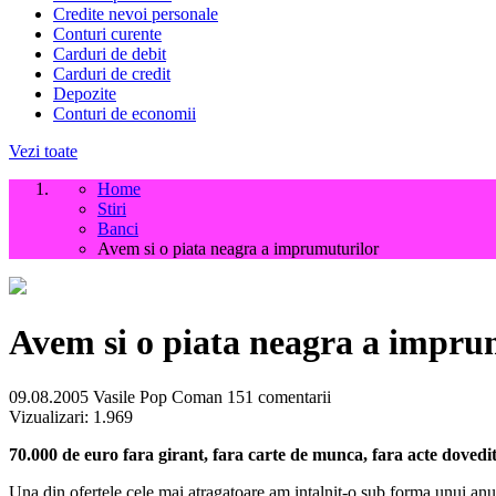
Credite nevoi personale
Conturi curente
Carduri de debit
Carduri de credit
Depozite
Conturi de economii
Vezi toate
Home
Stiri
Banci
Avem si o piata neagra a imprumuturilor
Avem si o piata neagra a impru
09.08.2005
Vasile Pop Coman
151 comentarii
Vizualizari:
1.969
70.000 de euro fara girant, fara carte de munca, fara acte dovedi
Una din ofertele cele mai atragatoare am intalnit-o sub forma unui anu