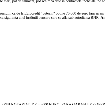
arte mari, pot da faliment, pot schimba date in contractele incheiate, p
e gandim ca de la Eurocredit “puteam” obtine 70.000 de euro fara sa am 
ra siguranta unei institutii bancare care se afla sub autoritatea BNR.
An
PRIN NOTARIAT, DE 20.000 EURO, FARA GARANTIE ? OFER