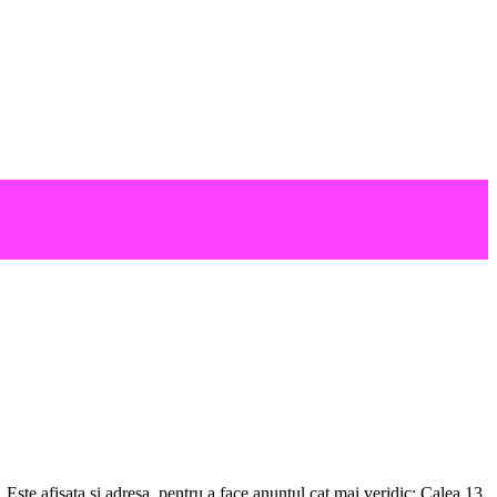
ste afisata si adresa, pentru a face anuntul cat mai veridic: Calea 13