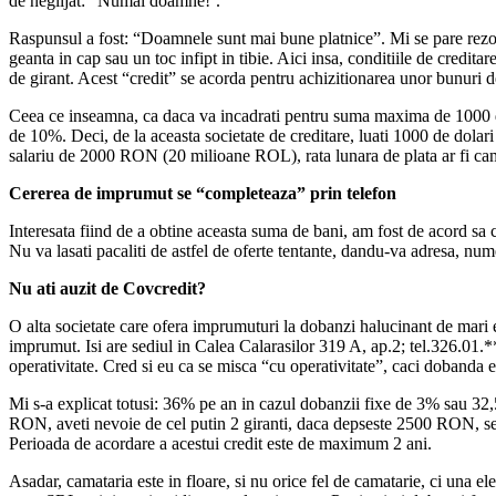
de neglijat: “Numai doamne!’.
Raspunsul a fost: “Doamnele sunt mai bune platnice”. Mi se pare r
geanta in cap sau un toc infipt in tibie. Aici insa, conditiile de cred
de girant. Acest “credit” se acorda pentru achizitionarea unor bunuri
Ceea ce inseamna, ca daca va incadrati pentru suma maxima de 1000 de d
de 10%. Deci, de la aceasta societate de creditare, luati 1000 de dolari 
salariu de 2000 RON (20 milioane ROL), rata lunara de plata ar fi ca
Cererea de imprumut se “completeaza” prin telefon
Interesata fiind de a obtine aceasta suma de bani, am fost de acord sa 
Nu va lasati pacaliti de astfel de oferte tentante, dandu-va adresa, num
Nu ati auzit de Covcredit?
O alta societate care ofera imprumuturi la dobanzi halucinant de mari e
imprumut. Isi are sediul in Calea Calarasilor 319 A, ap.2; tel.326.01.** 
operativitate. Cred si eu ca se misca “cu operativitate”, caci dobanda
Mi s-a explicat totusi: 36% pe an in cazul dobanzii fixe de 3% sau 32,
RON, aveti nevoie de cel putin 2 giranti, daca depseste 2500 RON, se 
Perioada de acordare a acestui credit este de maximum 2 ani.
Asadar, camataria este in floare, si nu orice fel de camatarie, ci una el