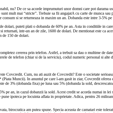
ezonabil, nu? De ce sa acorde imprumuturi unor domni care pot daram
itare sunt mult mai “stricte”. Trebuie sa fii angajatA cu carte de munca s
 de consum si se returneaza in maxim un an. Dobanda este intre 3-5% pe 
olari, puteti plati o dobanda de 60% pe an. Asta in conditiile in care d
si returnati, intr-un an de zile, 1600 de dolari. De mentionat este ca ace
m de 150 de dolari.
completez cererea prin telefon. Astfel, a trebuit sa dau o multime de da
erele de telefon (chiar si de la serviciu), codul numeric personal si alte 
ste Covcredit. Cum, nu ati auzit de Covcredit? Este o societate serioasa
(Piata Muncii). In anuntul pe care l-am gasit in ziar, Covcredit oferea cr
 este de 3% (dobanda fixa) pe luna sau 5% (dobanda la sold, descrescatoa
5% pe an, in cazul dobanzii la sold. Acest credit se acorda numai in lei
pune ipoteca pe locuinta aflata in proprietate. Adica, pentru 26 milioa
evata, birocratica am putea spune. Specia aceasta de camatari este tolerat