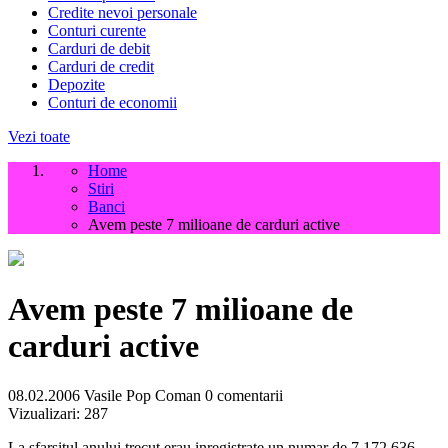
Credite nevoi personale
Conturi curente
Carduri de debit
Carduri de credit
Depozite
Conturi de economii
Vezi toate
Home
Stiri
Banci
Avem peste 7 milioane de carduri active
Avem peste 7 milioane de
carduri active
08.02.2006
Vasile Pop Coman
0 comentarii
Vizualizari:
287
La sfarsitul anului trecut erau inregistrate un numar de 7.172.636