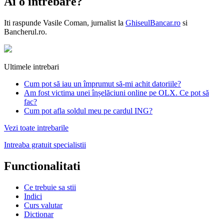
Ai o intrebare?
Iti raspunde
Vasile Coman
, jurnalist la
GhiseulBancar.ro
si
Bancherul.ro.
Ultimele intrebari
Cum pot să iau un împrumut să-mi achit datoriile?
Am fost victima unei înșelăciuni online pe OLX. Ce pot să
fac?
Cum pot afla soldul meu pe cardul ING?
Vezi toate intrebarile
Intreaba gratuit specialistii
Functionalitati
Ce trebuie sa stii
Indici
Curs valutar
Dictionar