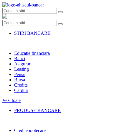
Skip
to
content
STIRI BANCARE
Educatie financiara
Banci
Asigurari
Leasing
Pensii
Bursa
Credite
Carduri
Vezi toate
PRODUSE BANCARE
Credite ipotecare