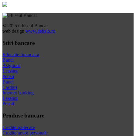
© 2025 Ghiseul Bancar
web design
www.dehalo.ro
Stiri bancare
Educatie financiara
Banci
Asigurari
Leasing
Pensii
Banci
Carduri
Internet banking
Leasing
Pensii
Produse bancare
Credite ipotecare
Credite nevoi personale