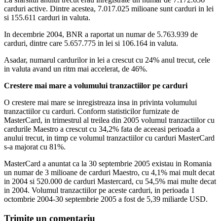
carduri active. Dintre acestea, 7.017.025 milioane sunt carduri in lei
si 155.611 carduri in valuta.
In decembrie 2004, BNR a raportat un numar de 5.763.939 de
carduri, dintre care 5.657.775 in lei si 106.164 in valuta.
Asadar, numarul cardurilor in lei a crescut cu 24% anul trecut, cele
in valuta avand un ritm mai accelerat, de 46%.
Crestere mai mare a volumului tranzactiilor pe carduri
O crestere mai mare se inregistreaza insa in privinta volumului
tranzactiilor cu carduri. Conform statisticilor furnizate de
MasterCard, in trimestrul al treilea din 2005 volumul tranzactiilor cu
cardurile Maestro a crescut cu 34,2% fata de aceeasi perioada a
anului trecut, in timp ce volumul tranzactiilor cu carduri MasterCard
s-a majorat cu 81%.
MasterCard a anuntat ca la 30 septembrie 2005 existau in Romania
un numar de 3 milioane de carduri Maestro, cu 4,1% mai mult decat
in 2004 si 520.000 de carduri Mastercard, cu 54,5% mai multe decat
in 2004. Volumul tranzactiilor pe aceste carduri, in perioada 1
octombrie 2004-30 septembrie 2005 a fost de 5,39 miliarde USD.
Trimite un comentariu