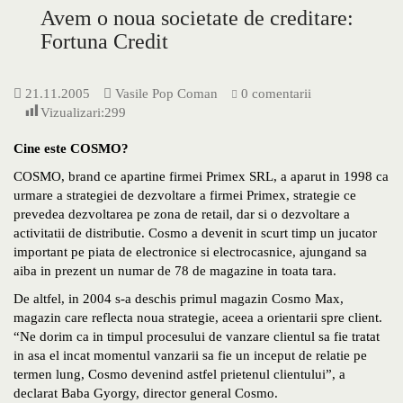
Avem o noua societate de creditare:
Fortuna Credit
21.11.2005
Vasile Pop Coman
0 comentarii
Vizualizari:
299
Cine este COSMO?
COSMO, brand ce apartine firmei Primex SRL, a aparut in 1998 ca
urmare a strategiei de dezvoltare a firmei Primex, strategie ce
prevedea dezvoltarea pe zona de retail, dar si o dezvoltare a
activitatii de distributie. Cosmo a devenit in scurt timp un jucator
important pe piata de electronice si electrocasnice, ajungand sa
aiba in prezent un numar de 78 de magazine in toata tara.
De altfel, in 2004 s-a deschis primul magazin Cosmo Max,
magazin care reflecta noua strategie, aceea a orientarii spre client.
“Ne dorim ca in timpul procesului de vanzare clientul sa fie tratat
in asa el incat momentul vanzarii sa fie un inceput de relatie pe
termen lung, Cosmo devenind astfel prietenul clientului”, a
declarat Baba Gyorgy, director general Cosmo.