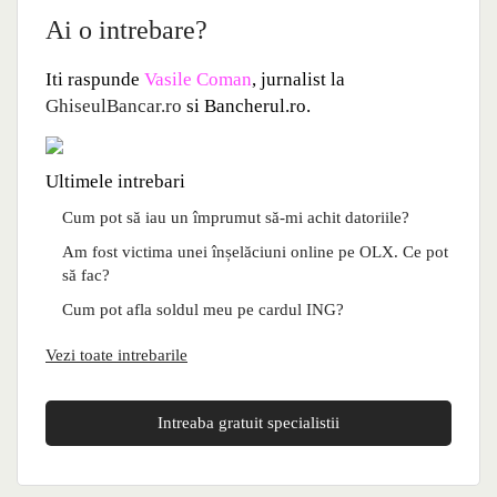
Ai o intrebare?
Iti raspunde
Vasile Coman
, jurnalist la
GhiseulBancar.ro
si Bancherul.ro.
Ultimele intrebari
Cum pot să iau un împrumut să-mi achit datoriile?
Am fost victima unei înșelăciuni online pe OLX. Ce pot
să fac?
Cum pot afla soldul meu pe cardul ING?
Vezi toate intrebarile
Intreaba gratuit specialistii