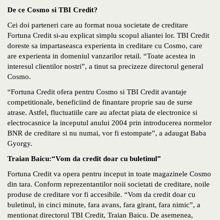
De ce Cosmo si TBI Credit?
Cei doi parteneri care au format noua societate de creditare
Fortuna Credit si-au explicat simplu scopul aliantei lor. TBI Credit
doreste sa impartaseasca experienta in creditare cu Cosmo, care
are experienta in domeniul vanzarilor retail. “Toate acestea in
interesul clientilor nostri”, a tinut sa precizeze directorul general
Cosmo.
“Fortuna Credit ofera pentru Cosmo si TBI Credit avantaje
competitionale, beneficiind de finantare proprie sau de surse
atrase. Astfel, fluctuatiile care au afectat piata de electronice si
electrocasnice la inceputul anului 2004 prin introducerea normelor
BNR de creditare si nu numai, vor fi estompate”, a adaugat Baba
Gyorgy.
Traian Baicu:“Vom da credit doar cu buletinul”
Fortuna Credit va opera pentru inceput in toate magazinele Cosmo
din tara. Conform reprezentantilor noii societati de creditare, noile
produse de creditare vor fi accesibile. “Vom da credit doar cu
buletinul, in cinci minute, fara avans, fara girant, fara nimic”, a
mentionat directorul TBI Credit, Traian Baicu. De asemenea,