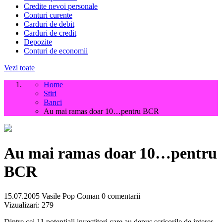
Credite nevoi personale
Conturi curente
Carduri de debit
Carduri de credit
Depozite
Conturi de economii
Vezi toate
Home
Stiri
Banci
Au mai ramas doar 10…pentru BCR
Au mai ramas doar 10…pentru
BCR
15.07.2005
Vasile Pop Coman
0 comentarii
Vizualizari:
279
Dintre cei 11 potentiali investitori care au depus scrisorile de interes,