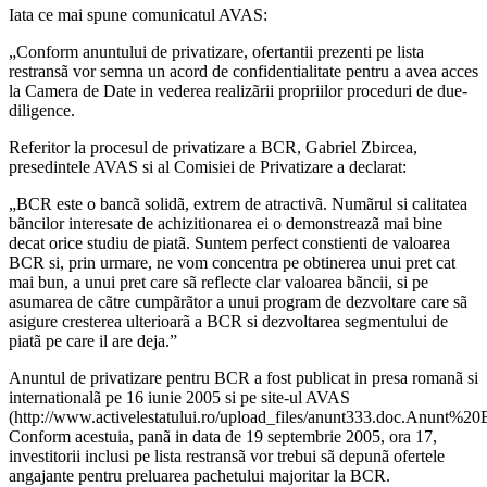
Iata ce mai spune comunicatul AVAS:
„Conform anuntului de privatizare, ofertantii prezenti pe lista
restransã vor semna un acord de confidentialitate pentru a avea acces
la Camera de Date in vederea realizãrii propriilor proceduri de due-
diligence.
Referitor la procesul de privatizare a BCR, Gabriel Zbircea,
presedintele AVAS si al Comisiei de Privatizare a declarat:
„BCR este o bancã solidã, extrem de atractivã. Numãrul si calitatea
bãncilor interesate de achizitionarea ei o demonstreazã mai bine
decat orice studiu de piatã. Suntem perfect constienti de valoarea
BCR si, prin urmare, ne vom concentra pe obtinerea unui pret cat
mai bun, a unui pret care sã reflecte clar valoarea bãncii, si pe
asumarea de cãtre cumpãrãtor a unui program de dezvoltare care sã
asigure cresterea ulterioarã a BCR si dezvoltarea segmentului de
piatã pe care il are deja.”
Anuntul de privatizare pentru BCR a fost publicat in presa romanã si
internationalã pe 16 iunie 2005 si pe site-ul AVAS
(http://www.activelestatului.ro/upload_files/anunt333.doc.Anunt%2
Conform acestuia, panã in data de 19 septembrie 2005, ora 17,
investitorii inclusi pe lista restransã vor trebui sã depunã ofertele
angajante pentru preluarea pachetului majoritar la BCR.