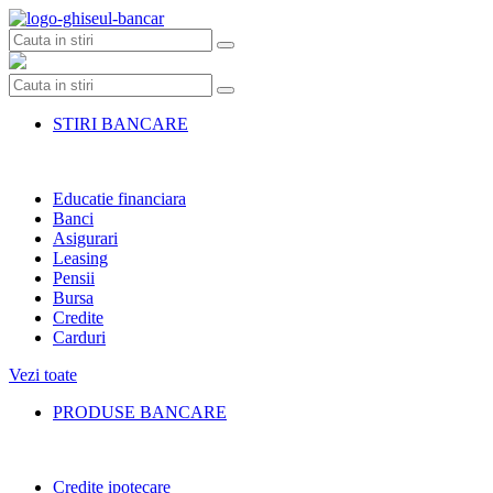
Skip
to
content
STIRI BANCARE
Educatie financiara
Banci
Asigurari
Leasing
Pensii
Bursa
Credite
Carduri
Vezi toate
PRODUSE BANCARE
Credite ipotecare