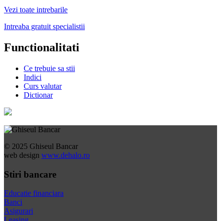
Vezi toate intrebarile
Intreaba gratuit specialistii
Functionalitati
Ce trebuie sa stii
Indici
Curs valutar
Dictionar
© 2025 Ghiseul Bancar
web design
www.dehalo.ro
Stiri bancare
Educatie financiara
Banci
Asigurari
Leasing