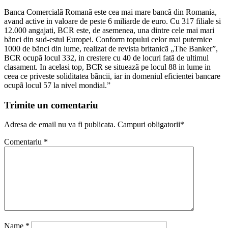
Banca Comercialã Romanã este cea mai mare bancã din Romania,
avand active in valoare de peste 6 miliarde de euro. Cu 317 filiale si
12.000 angajati, BCR este, de asemenea, una dintre cele mai mari
bãnci din sud-estul Europei. Conform topului celor mai puternice
1000 de bãnci din lume, realizat de revista britanicã „The Banker”,
BCR ocupã locul 332, in crestere cu 40 de locuri fatã de ultimul
clasament. In acelasi top, BCR se situeazã pe locul 88 in lume in
ceea ce priveste soliditatea bãncii, iar in domeniul eficientei bancare
ocupã locul 57 la nivel mondial.”
Trimite un comentariu
Adresa de email nu va fi publicata. Campuri obligatorii*
Comentariu
*
Name
*