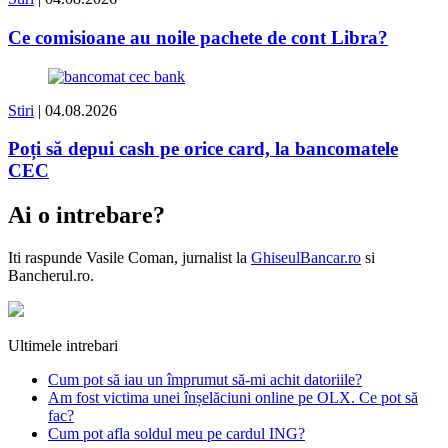
Ce comisioane au noile pachete de cont Libra?
Stiri
| 04.08.2026
Poți să depui cash pe orice card, la bancomatele
CEC
Ai o intrebare?
Iti raspunde
Vasile Coman
, jurnalist la
GhiseulBancar.ro
si
Bancherul.ro.
Ultimele intrebari
Cum pot să iau un împrumut să-mi achit datoriile?
Am fost victima unei înșelăciuni online pe OLX. Ce pot să
fac?
Cum pot afla soldul meu pe cardul ING?