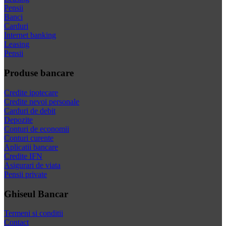
Pensii
Banci
Carduri
Internet banking
Leasing
Pensii
Produse bancare
Credite ipotecare
Credite nevoi personale
Carduri de debit
Depozite
Conturi de economii
Conturi curente
Aplicatii bancare
Credite IFN
Asigurari de viata
Pensii private
Ghiseul Bancar
Termeni si conditii
Contact