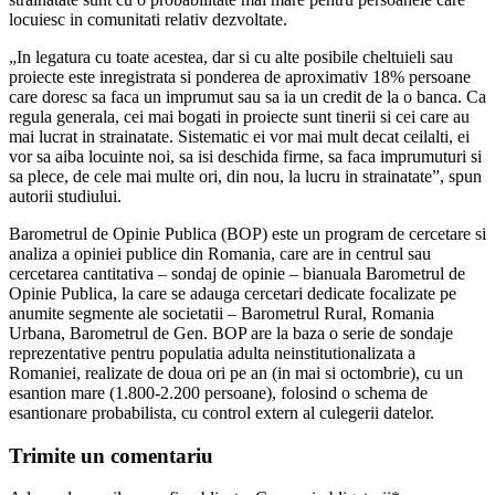
locuiesc in comunitati relativ dezvoltate.
„In legatura cu toate acestea, dar si cu alte posibile cheltuieli sau
proiecte este inregistrata si ponderea de aproximativ 18% persoane
care doresc sa faca un imprumut sau sa ia un credit de la o banca. Ca
regula generala, cei mai bogati in proiecte sunt tinerii si cei care au
mai lucrat in strainatate. Sistematic ei vor mai mult decat ceilalti, ei
vor sa aiba locuinte noi, sa isi deschida firme, sa faca imprumuturi si
sa plece, de cele mai multe ori, din nou, la lucru in strainatate”, spun
autorii studiului.
Barometrul de Opinie Publica (BOP) este un program de cercetare si
analiza a opiniei publice din Romania, care are in centrul sau
cercetarea cantitativa – sondaj de opinie – bianuala Barometrul de
Opinie Publica, la care se adauga cercetari dedicate focalizate pe
anumite segmente ale societatii – Barometrul Rural, Romania
Urbana, Barometrul de Gen. BOP are la baza o serie de sondaje
reprezentative pentru populatia adulta neinstitutionalizata a
Romaniei, realizate de doua ori pe an (in mai si octombrie), cu un
esantion mare (1.800-2.200 persoane), folosind o schema de
esantionare probabilista, cu control extern al culegerii datelor.
Trimite un comentariu