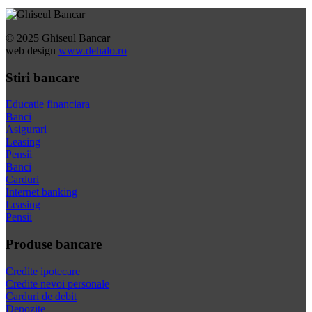
© 2025 Ghiseul Bancar
web design
www.dehalo.ro
Stiri bancare
Educatie financiara
Banci
Asigurari
Leasing
Pensii
Banci
Carduri
Internet banking
Leasing
Pensii
Produse bancare
Credite ipotecare
Credite nevoi personale
Carduri de debit
Depozite