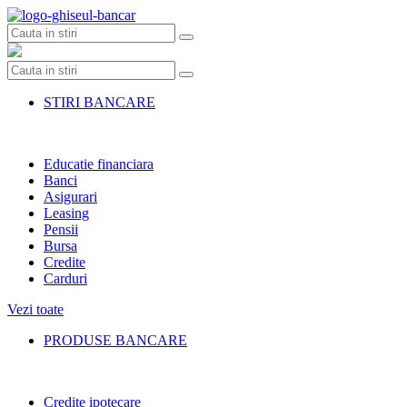
Skip
to
content
STIRI BANCARE
Educatie financiara
Banci
Asigurari
Leasing
Pensii
Bursa
Credite
Carduri
Vezi toate
PRODUSE BANCARE
Credite ipotecare