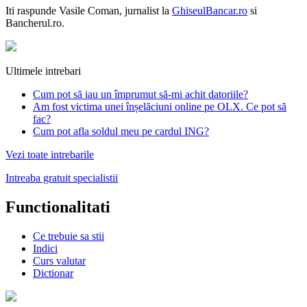
Iti raspunde
Vasile Coman
, jurnalist la
GhiseulBancar.ro
si
Bancherul.ro.
Ultimele intrebari
Cum pot să iau un împrumut să-mi achit datoriile?
Am fost victima unei înșelăciuni online pe OLX. Ce pot să
fac?
Cum pot afla soldul meu pe cardul ING?
Vezi toate intrebarile
Intreaba gratuit specialistii
Functionalitati
Ce trebuie sa stii
Indici
Curs valutar
Dictionar