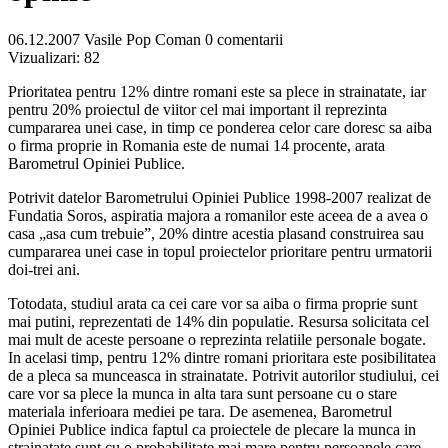
06.12.2007
Vasile Pop Coman
0 comentarii
Vizualizari:
82
Prioritatea pentru 12% dintre romani este sa plece in strainatate, iar
pentru 20% proiectul de viitor cel mai important il reprezinta
cumpararea unei case, in timp ce ponderea celor care doresc sa aiba
o firma proprie in Romania este de numai 14 procente, arata
Barometrul Opiniei Publice.
Potrivit datelor Barometrului Opiniei Publice 1998-2007 realizat de
Fundatia Soros, aspiratia majora a romanilor este aceea de a avea o
casa „asa cum trebuie”, 20% dintre acestia plasand construirea sau
cumpararea unei case in topul proiectelor prioritare pentru urmatorii
doi-trei ani.
Totodata, studiul arata ca cei care vor sa aiba o firma proprie sunt
mai putini, reprezentati de 14% din populatie. Resursa solicitata cel
mai mult de aceste persoane o reprezinta relatiile personale bogate.
In acelasi timp, pentru 12% dintre romani prioritara este posibilitatea
de a pleca sa munceasca in strainatate. Potrivit autorilor studiului, cei
care vor sa plece la munca in alta tara sunt persoane cu o stare
materiala inferioara mediei pe tara. De asemenea, Barometrul
Opiniei Publice indica faptul ca proiectele de plecare la munca in
strainatate sunt cu o probabilitate mai mare pentru persoanele care