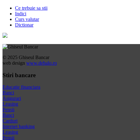
Ce trebuie sa stii
Indici
Curs valutar
Dictionar
© 2025 Ghiseul Bancar
web design
www.dehalo.ro
Stiri bancare
Educatie financiara
Banci
Asigurari
Leasing
Pensii
Banci
Carduri
Internet banking
Leasing
Pensii