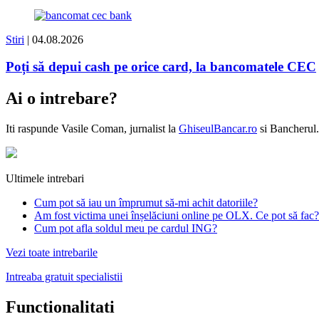
Stiri
| 04.08.2026
Poți să depui cash pe orice card, la bancomatele CEC
Ai o intrebare?
Iti raspunde
Vasile Coman
, jurnalist la
GhiseulBancar.ro
si Bancherul.
Ultimele intrebari
Cum pot să iau un împrumut să-mi achit datoriile?
Am fost victima unei înșelăciuni online pe OLX. Ce pot să fac?
Cum pot afla soldul meu pe cardul ING?
Vezi toate intrebarile
Intreaba gratuit specialistii
Functionalitati