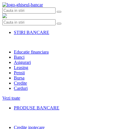
Skip
to
content
STIRI BANCARE
Educatie financiara
Banci
Asigurari
Leasing
Pensii
Bursa
Credite
Carduri
Vezi toate
PRODUSE BANCARE
Credite ipotecare