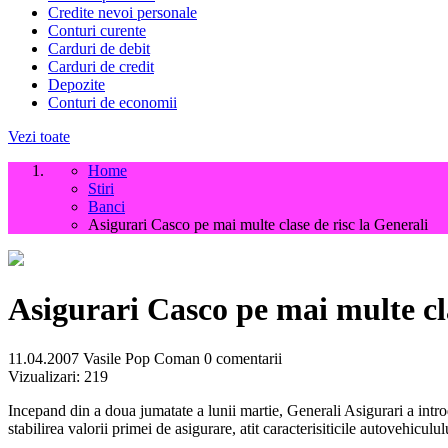
Credite nevoi personale
Conturi curente
Carduri de debit
Carduri de credit
Depozite
Conturi de economii
Vezi toate
Home
Stiri
Banci
Asigurari Casco pe mai multe clase de risc la Generali
Asigurari Casco pe mai multe cla
11.04.2007
Vasile Pop Coman
0 comentarii
Vizualizari:
219
Incepand din a doua jumatate a lunii martie, Generali Asigurari a intro
stabilirea valorii primei de asigurare, atit caracterisiticile autovehicul