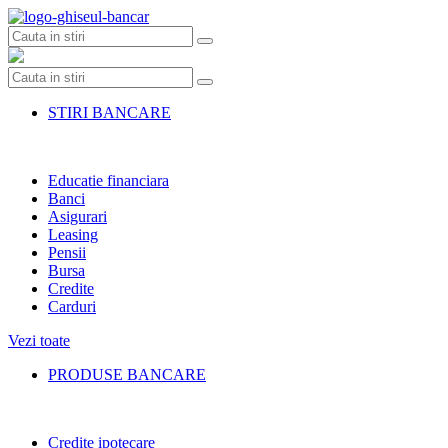
Skip
to
content
STIRI BANCARE
Educatie financiara
Banci
Asigurari
Leasing
Pensii
Bursa
Credite
Carduri
Vezi toate
PRODUSE BANCARE
Credite ipotecare