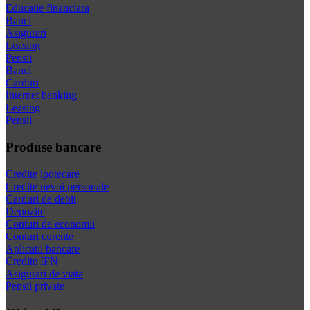
Educatie financiara
Banci
Asigurari
Leasing
Pensii
Banci
Carduri
Internet banking
Leasing
Pensii
Produse bancare
Credite ipotecare
Credite nevoi personale
Carduri de debit
Depozite
Conturi de economii
Conturi curente
Aplicatii bancare
Credite IFN
Asigurari de viata
Pensii private