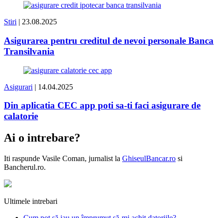
Stiri
| 23.08.2025
Asigurarea pentru creditul de nevoi personale Banca
Transilvania
Asigurari
| 14.04.2025
Din aplicatia CEC app poti sa-ti faci asigurare de
calatorie
Ai o intrebare?
Iti raspunde
Vasile Coman
, jurnalist la
GhiseulBancar.ro
si
Bancherul.ro.
Ultimele intrebari
Cum pot să iau un împrumut să-mi achit datoriile?