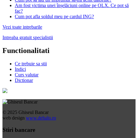
Am fost victima unei înșelăciuni online pe OLX. Ce pot să
fac?
Cum pot afla soldul meu pe cardul ING?
Vezi toate intrebarile
Intreaba gratuit specialistii
Functionalitati
Ce trebuie sa stii
Indici
Curs valutar
Dictionar
© 2025 Ghiseul Bancar
web design
www.dehalo.ro
Stiri bancare