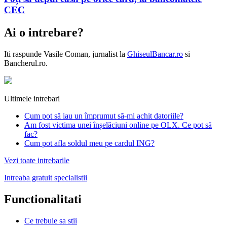
CEC
Ai o intrebare?
Iti raspunde
Vasile Coman
, jurnalist la
GhiseulBancar.ro
si
Bancherul.ro.
Ultimele intrebari
Cum pot să iau un împrumut să-mi achit datoriile?
Am fost victima unei înșelăciuni online pe OLX. Ce pot să
fac?
Cum pot afla soldul meu pe cardul ING?
Vezi toate intrebarile
Intreaba gratuit specialistii
Functionalitati
Ce trebuie sa stii