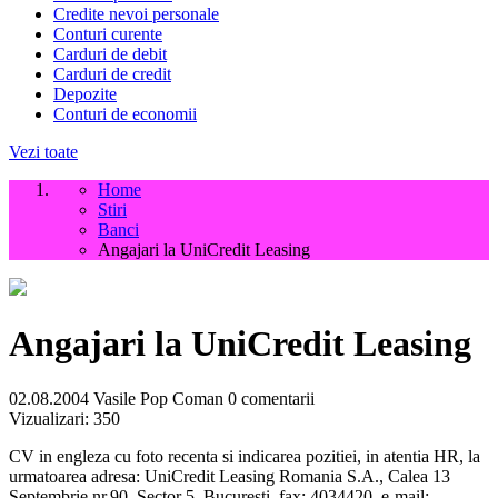
Credite nevoi personale
Conturi curente
Carduri de debit
Carduri de credit
Depozite
Conturi de economii
Vezi toate
Home
Stiri
Banci
Angajari la UniCredit Leasing
Angajari la UniCredit Leasing
02.08.2004
Vasile Pop Coman
0 comentarii
Vizualizari:
350
CV in engleza cu foto recenta si indicarea pozitiei, in atentia HR, la
urmatoarea adresa: UniCredit Leasing Romania S.A., Calea 13
Septembrie nr.90, Sector 5, Bucuresti, fax: 4034420, e-mail: