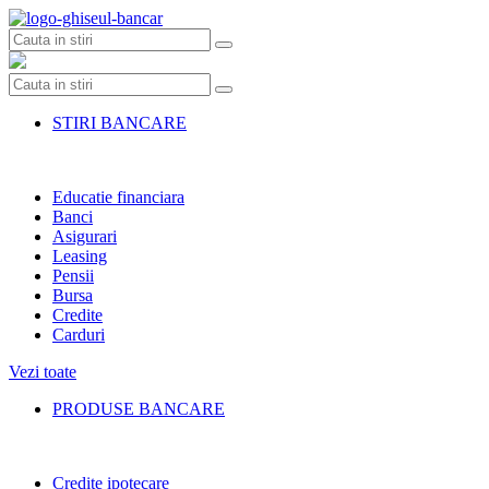
Skip
to
content
STIRI BANCARE
Educatie financiara
Banci
Asigurari
Leasing
Pensii
Bursa
Credite
Carduri
Vezi toate
PRODUSE BANCARE
Credite ipotecare