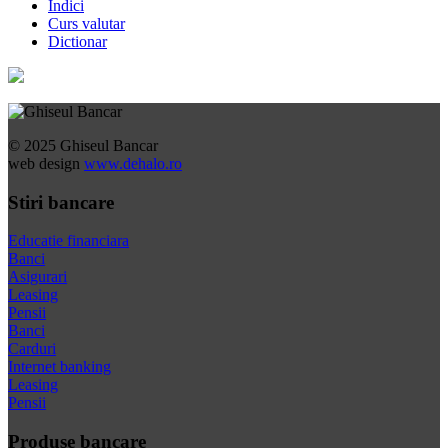
Indici
Curs valutar
Dictionar
© 2025 Ghiseul Bancar
web design
www.dehalo.ro
Stiri bancare
Educatie financiara
Banci
Asigurari
Leasing
Pensii
Banci
Carduri
Internet banking
Leasing
Pensii
Produse bancare