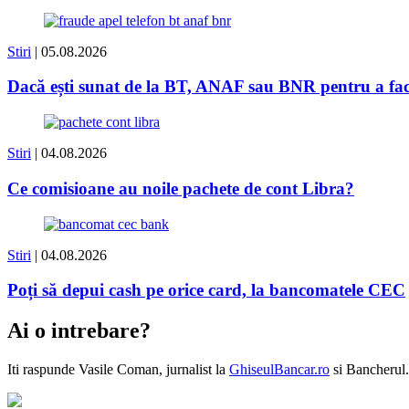
Stiri
| 05.08.2026
Dacă ești sunat de la BT, ANAF sau BNR pentru a face 
Stiri
| 04.08.2026
Ce comisioane au noile pachete de cont Libra?
Stiri
| 04.08.2026
Poți să depui cash pe orice card, la bancomatele CEC
Ai o intrebare?
Iti raspunde
Vasile Coman
, jurnalist la
GhiseulBancar.ro
si Bancherul.