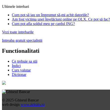
Ultimele intrebari
Cum pot să iau un împrumut să-mi achit datoriile?
Am fost victima unei înșelăciuni online pe OLX. Ce pot să fac?
Cum pot afla soldul meu pe cardul ING?
Vezi toate intrebarile
Intreaba gratuit specialistii
Functionalitati
Ce trebuie sa stii
Indici
Curs valutar
Dictionar
© 2025 Ghiseul Bancar
web design
www.dehalo.ro