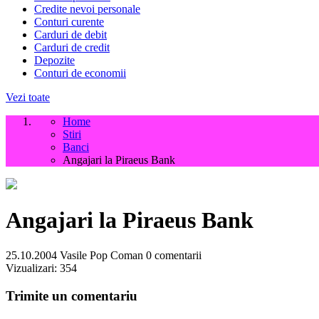
Credite nevoi personale
Conturi curente
Carduri de debit
Carduri de credit
Depozite
Conturi de economii
Vezi toate
Home
Stiri
Banci
Angajari la Piraeus Bank
Angajari la Piraeus Bank
25.10.2004
Vasile Pop Coman
0 comentarii
Vizualizari:
354
Trimite un comentariu