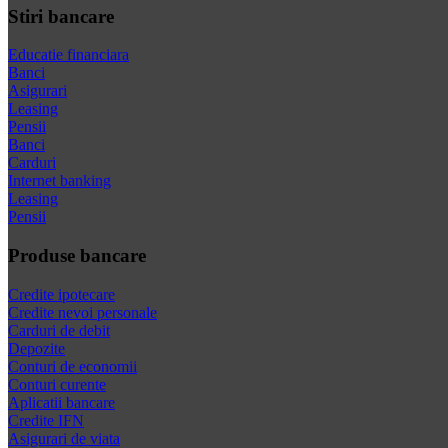
Stiri bancare
Educatie financiara
Banci
Asigurari
Leasing
Pensii
Banci
Carduri
Internet banking
Leasing
Pensii
Produse bancare
Credite ipotecare
Credite nevoi personale
Carduri de debit
Depozite
Conturi de economii
Conturi curente
Aplicatii bancare
Credite IFN
Asigurari de viata