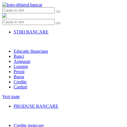
Skip
to
content
STIRI BANCARE
Educatie financiara
Banci
Asigurari
Leasing
Pensii
Bursa
Credite
Carduri
Vezi toate
PRODUSE BANCARE
Credite ipotecare