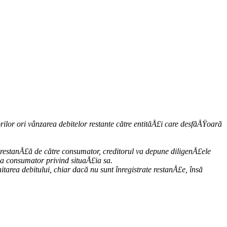
rilor ori vânzarea debitelor restante către entităÅ£i care desfăÅŸoară
ve restanÅ£ă de către consumator, creditorul va depune diligenÅ£ele
la consumator privind situaÅ£ia sa.
tarea debitului, chiar dacă nu sunt înregistrate restanÅ£e, însă