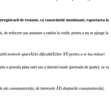
 inregistrarii de restante, cu consecintele mentionate, raportarea la
ui, de reducere sau amanare a ratelor la credit, pentru a nu se ajunge la
abili motivele apariÅ£iei dificultăÅ£ilor ÅŸi pentru a se lua măsuri
u o perioda plata ratei sau a datoriei totale (perioada de gratie), sa va
le ale consumatorului, de interesele ÅŸi drepturile consumatorului,