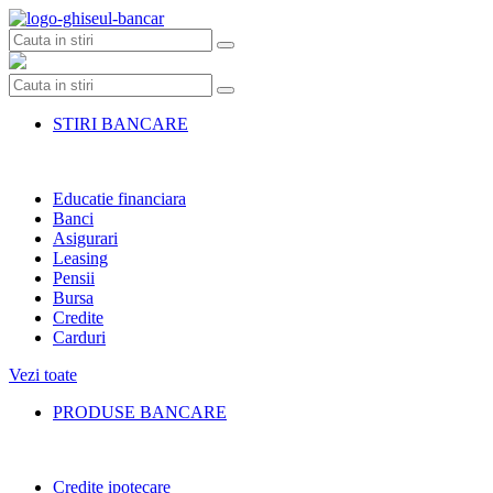
Skip
to
content
STIRI BANCARE
Educatie financiara
Banci
Asigurari
Leasing
Pensii
Bursa
Credite
Carduri
Vezi toate
PRODUSE BANCARE
Credite ipotecare