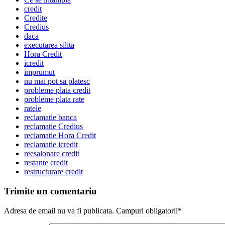
credit
Credite
Credius
daca
executarea silita
Hora Credit
icredit
imprumut
nu mai pot sa platesc
probleme plata credit
probleme plata rate
ratele
reclamatie banca
reclamatie Credius
reclamatie Hora Credit
reclamatie icredit
reesalonare credit
restante credit
restructurare credit
Trimite un comentariu
Adresa de email nu va fi publicata. Campuri obligatorii*