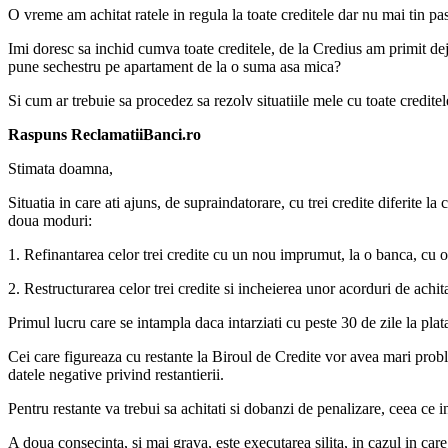
O vreme am achitat ratele in regula la toate creditele dar nu mai tin pa
Imi doresc sa inchid cumva toate creditele, de la Credius am primit dej
pune sechestru pe apartament de la o suma asa mica?
Si cum ar trebuie sa procedez sa rezolv situatiile mele cu toate credite
Raspuns ReclamatiiBanci.ro
Stimata doamna,
Situatia in care ati ajuns, de supraindatorare, cu trei credite diferite la
doua moduri:
1. Refinantarea celor trei credite cu un nou imprumut, la o banca, cu o
2. Restructurarea celor trei credite si incheierea unor acorduri de achitar
Primul lucru care se intampla daca intarziati cu peste 30 de zile la plata
Cei care figureaza cu restante la Biroul de Credite vor avea mari probl
datele negative privind restantierii.
Pentru restante va trebui sa achitati si dobanzi de penalizare, ceea ce i
A doua consecinta, si mai grava, este executarea silita, in cazul in car