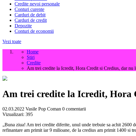
Credite nevoi personale
Conturi curente
Carduri de debit
Carduri de credit
Depozite
Conturi de economii
Vezi toate
Home
Stiri
Credite
Am trei credite la Icredit, Hora Credit si Credius, dar nu l
Am trei credite la Icredit, Hora 
02.03.2022
Vasile Pop Coman
0 comentarii
Vizualizari:
395
„Buna ziua! Am trei credite diferite, unul unde trebuie sa achit 2600 de
refinantare am primit iar 9 milioane, de la credius am primit 1400 si tr