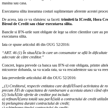
masina sau casa.
Executarea silita inseamna costuri suplimentare aferente acestei procedu
De aceea, iata ce va sfatuiesc sa faceti:
trimiteti la ICredit, Hora Cre
Biroul de Credit sau chiar executarea silita.
Bancile si IFN-urile sunt obligate de lege sa ofere clientilor care au pr
executarea silita.
Iata ce spune articolul 46 din OUG 52/2016:
“ART. 46 (1) În situaÅ£ia în care un consumator se află în dificultate
adecvate de către creditor.”
Concret, legea prevede ca banca sau IFN-ul este obligata, printre altele
micsoreze dobanda, sa va scada rata, sa va rescadenteze sau sa va rees
Iata prevederile articolului 48 din OUG 52/2016:
„(1) Creditorul, respectiv entitatea care desfăÅŸoară activitatea de 
precum ÅŸi de capacitatea de rambursare a acestuia atunci când ofer
(2) SoluÅ£iile oferite de creditor pot include:
a) refinanÅ£area totală sau parÅ£ială a contractului de credit utilizân
b) prelungirea duratei contractului de credit;
c) schimbarea tipului contractului de credit;