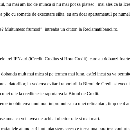
sul, nu mai am loc de munca si nu mai pot sa platesc , mai ales ca la Icr
a plic cu somatie de executare silita, eu am doar apartamentul pe numele 
le? Multumesc frumos!”, intreaba un cititor, la Reclamatiibanci.ro.
 cele trei IFN-uri (iCredit, Credius si Hora Credit), care au dobanzi foarte 
 dobanda mult mai mica si pe termen mai lung, astfel incat sa va permiteti
e a datoriilor, in vederea evitarii raportarii la Biroul de Credit si executa
 unei rate la credite este raportarea la Biroul de Credit.
eme in obtinerea unui nou imprumut sau a unei refinantari, timp de 4 ani 
nseamna ca veti avea de achitat ulterior rate si mai mari.
e restantele ajung la 3 luni intarziere, ceea ce inseamna poprirea conturi