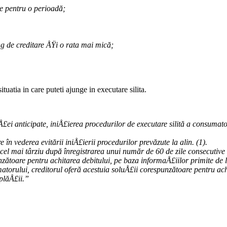
e pentru o perioadă;
ng de creditare ÅŸi o rata mai mică;
tuatia in care puteti ajunge in executare silita.
ei anticipate, iniÅ£ierea procedurilor de executare silită a consumato
în vederea evitării iniÅ£ierii procedurilor prevăzute la alin. (1).
2), cel mai târziu după înregistrarea unui număr de 60 de zile consecuti
nzătoare pentru achitarea debitului, pe baza informaÅ£iilor primite de 
atorului, creditorul oferă acestuia soluÅ£ii corespunzătoare pentru achi
plăÅ£ii.”