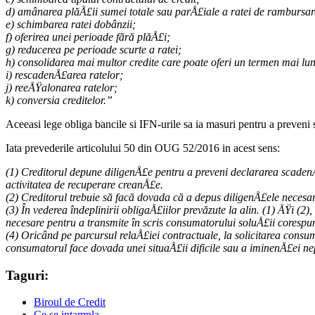
d) amânarea plăÅ£ii sumei totale sau parÅ£iale a ratei de rambursar
e) schimbarea ratei dobânzii;
f) oferirea unei perioade fără plăÅ£i;
g) reducerea pe perioade scurte a ratei;
h) consolidarea mai multor credite care poate oferi un termen mai lu
i) rescadenÅ£area ratelor;
j) reeÅŸalonarea ratelor;
k) conversia creditelor.”
Aceeasi lege obliga bancile si IFN-urile sa ia masuri pentru a preveni si
Iata prevederile articolului 50 din OUG 52/2016 in acest sens:
(1) Creditorul depune diligenÅ£e pentru a preveni declararea scadenÅ£
activitatea de recuperare creanÅ£e.
(2) Creditorul trebuie să facă dovada că a depus diligenÅ£ele necesare 
(3) În vederea îndeplinirii obligaÅ£iilor prevăzute la alin. (1) ÅŸi (
necesare pentru a transmite în scris consumatorului soluÅ£ii corespu
(4) Oricând pe parcursul relaÅ£iei contractuale, la solicitarea consum
consumatorul face dovada unei situaÅ£ii dificile sau a iminenÅ£ei ne
Taguri:
Biroul de Credit
Ce se intampla