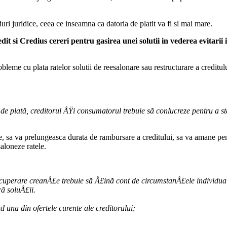
ri juridice, ceea ce inseamna ca datoria de platit va fi si mai mare.
dit si Credius cereri pentru gasirea unei solutii in vederea evitarii
obleme cu plata ratelor solutii de reesalonare sau restructurare a creditul
 de plată, creditorul ÅŸi consumatorul trebuie să conlucreze pentru a st
, sa va prelungeasca durata de rambursare a creditului, sa va amane pentr
aloneze ratele.
recuperare creanÅ£e trebuie să Å£ină cont de circumstanÅ£ele individua
ă soluÅ£ii.
d una din ofertele curente ale creditorului;