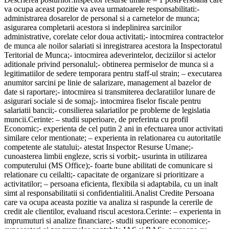
va ocupa aceast pozitie va avea urmatoarele responsabilitati:-
administrarea dosarelor de personal si a carnetelor de munca;
asigurarea completarii acestora si indeplinirea sarcinilor
administrative, corelate celor doua activitati;- intocmirea contractelor
de munca ale noilor salariati si inregistrarea acestora la Inspectoratul
Teritorial de Munca;- intocmirea adeverintelor, deciziilor si actelor
aditionale privind personalul;- obtinerea permiselor de munca si a
legitimatiilor de sedere temporara pentru staff-ul strain; – executarea
anumitor sarcini pe linie de salarizare, management al bazelor de
date si raportare;- intocmirea si transmiterea declaratiilor lunare de
asigurari sociale si de somaj;- intocmirea fiselor fiscale pentru
salariatii bancii;- consilierea salariatilor pe probleme de legislatia
muncii.Cerinte: – studii superioare, de preferinta cu profil
Economic;- experienta de cel putin 2 ani in efectuarea unor activitati
similare celor mentionate; – experienta in relationarea cu autoritatile
competente ale statului;- atestat Inspector Resurse Umane;-
cunoasterea limbii engleze, scris si vorbit;- usurinta in utilizarea
computerului (MS Office);- foarte bune abilitati de comunicare si
relationare cu ceilalti;- capacitate de organizare si prioritizare a
activitatilor; – persoana eficienta, flexibila si adaptabila, cu un inalt
simt al responsabilitatii si confidentialitii.Analist Credite Persoana
care va ocupa aceasta pozitie va analiza si raspunde la cererile de
credit ale clientilor, evaluand riscul acestora.Cerinte: – experienta in
imprumuturi si analize financiare;- studii superioare economice;-