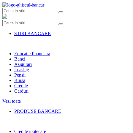
Skip
to
content
STIRI BANCARE
Educatie financiara
Banci
Asigurari
Leasing
Pensii
Bursa
Credite
Carduri
Vezi toate
PRODUSE BANCARE
Credite ipotecare