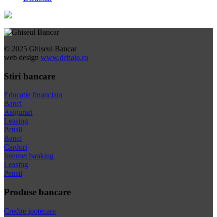
© 2025 Ghiseul Bancar
web design
www.dehalo.ro
Stiri bancare
Educatie financiara
Banci
Asigurari
Leasing
Pensii
Banci
Carduri
Internet banking
Leasing
Pensii
Produse bancare
Credite ipotecare