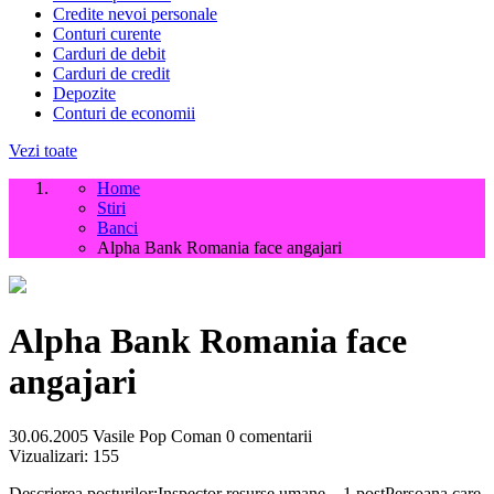
Credite nevoi personale
Conturi curente
Carduri de debit
Carduri de credit
Depozite
Conturi de economii
Vezi toate
Home
Stiri
Banci
Alpha Bank Romania face angajari
Alpha Bank Romania face
angajari
30.06.2005
Vasile Pop Coman
0 comentarii
Vizualizari:
155
Descrierea posturilor:Inspector resurse umane – 1 postPersoana care