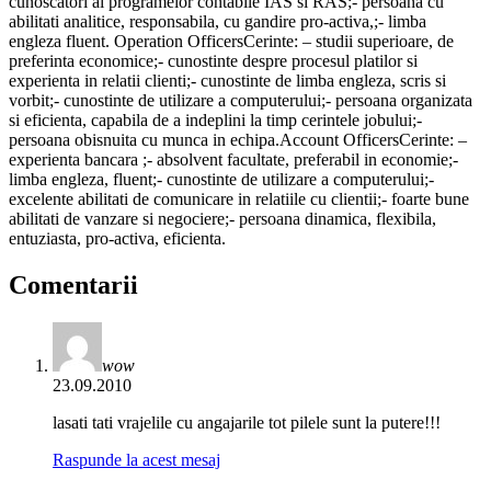
cunoscatori ai programelor contabile IAS si RAS;- persoana cu
abilitati analitice, responsabila, cu gandire pro-activa,;- limba
engleza fluent. Operation OfficersCerinte: – studii superioare, de
preferinta economice;- cunostinte despre procesul platilor si
experienta in relatii clienti;- cunostinte de limba engleza, scris si
vorbit;- cunostinte de utilizare a computerului;- persoana organizata
si eficienta, capabila de a indeplini la timp cerintele jobului;-
persoana obisnuita cu munca in echipa.Account OfficersCerinte: –
experienta bancara ;- absolvent facultate, preferabil in economie;-
limba engleza, fluent;- cunostinte de utilizare a computerului;-
excelente abilitati de comunicare in relatiile cu clientii;- foarte bune
abilitati de vanzare si negociere;- persoana dinamica, flexibila,
entuziasta, pro-activa, eficienta.
Comentarii
wow
23.09.2010
lasati tati vrajelile cu angajarile tot pilele sunt la putere!!!
Raspunde la acest mesaj