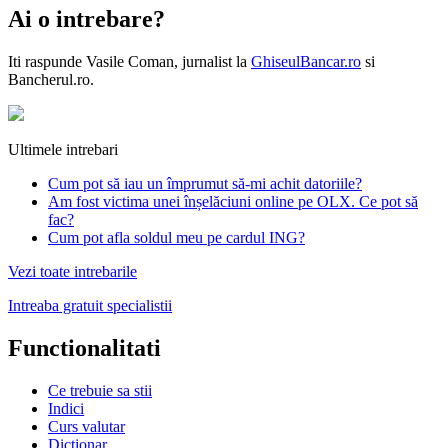
Ai o intrebare?
Iti raspunde
Vasile Coman
, jurnalist la
GhiseulBancar.ro
si
Bancherul.ro.
Ultimele intrebari
Cum pot să iau un împrumut să-mi achit datoriile?
Am fost victima unei înșelăciuni online pe OLX. Ce pot să
fac?
Cum pot afla soldul meu pe cardul ING?
Vezi toate intrebarile
Intreaba gratuit specialistii
Functionalitati
Ce trebuie sa stii
Indici
Curs valutar
Dictionar