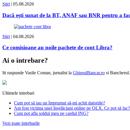
Stiri
| 05.08.2026
Dacă ești sunat de la BT, ANAF sau BNR pentru a face 
Stiri
| 04.08.2026
Ce comisioane au noile pachete de cont Libra?
Ai o intrebare?
Iti raspunde
Vasile Coman
, jurnalist la
GhiseulBancar.ro
si Bancherul.
Ultimele intrebari
Cum pot să iau un împrumut să-mi achit datoriile?
Am fost victima unei înșelăciuni online pe OLX. Ce pot să fac?
Cum pot afla soldul meu pe cardul ING?
Vezi toate intrebarile