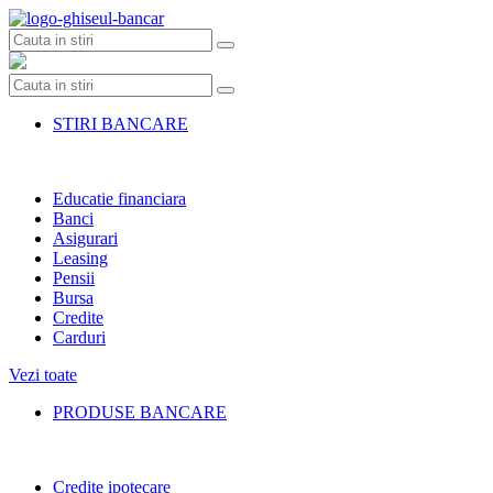
Skip
to
content
STIRI BANCARE
Educatie financiara
Banci
Asigurari
Leasing
Pensii
Bursa
Credite
Carduri
Vezi toate
PRODUSE BANCARE
Credite ipotecare