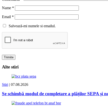
Name
*
Email
*
Salvează-mi numele si emailul.
Alte stiri
Stiri
| 07.08.2026
Se schimbă modul de completare a plăților SEPA și