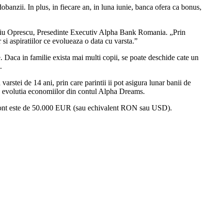
banzii. In plus, in fiecare an, in luna iunie, banca ofera ca bonus,
rgiu Oprescu, Presedinte Executiv Alpha Bank Romania. „Prin
si aspiratiilor ce evolueaza o data cu varsta.”
. Daca in familie exista mai multi copii, se poate deschide cate un
.
arstei de 14 ani, prin care parintii ii pot asigura lunar banii de
me, evolutia economiilor din contul Alpha Dreams.
ont este de 50.000 EUR (sau echivalent RON sau USD).