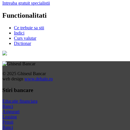
Intreaba gratuit specialistii
Functionalitati
Ce trebuie sa stii
Indici
Curs valutar
Dictionar
© 2025 Ghiseul Bancar
web design
www.dehalo.ro
Stiri bancare
Educatie financiara
Banci
Asigurari
Leasing
Pensii
Banci