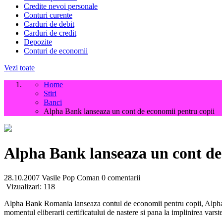
Credite nevoi personale
Conturi curente
Carduri de debit
Carduri de credit
Depozite
Conturi de economii
Vezi toate
Home
Stiri
Banci
Alpha Bank lanseaza un cont de economii pentru copii
Alpha Bank lanseaza un cont de
28.10.2007
Vasile Pop Coman
0 comentarii
Vizualizari:
118
Alpha Bank Romania lanseaza contul de economii pentru copii, Alpha 
momentul eliberarii certificatului de nastere si pana la implinirea varst