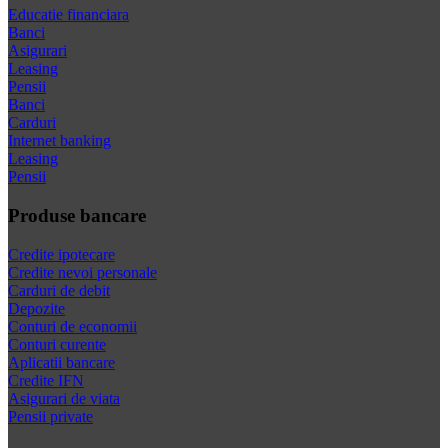
Educatie financiara
Banci
Asigurari
Leasing
Pensii
Banci
Carduri
Internet banking
Leasing
Pensii
Produse bancare
Credite ipotecare
Credite nevoi personale
Carduri de debit
Depozite
Conturi de economii
Conturi curente
Aplicatii bancare
Credite IFN
Asigurari de viata
Pensii private