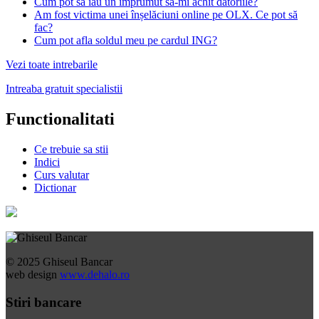
Cum pot să iau un împrumut să-mi achit datoriile?
Am fost victima unei înșelăciuni online pe OLX. Ce pot să
fac?
Cum pot afla soldul meu pe cardul ING?
Vezi toate intrebarile
Intreaba gratuit specialistii
Functionalitati
Ce trebuie sa stii
Indici
Curs valutar
Dictionar
© 2025 Ghiseul Bancar
web design
www.dehalo.ro
Stiri bancare