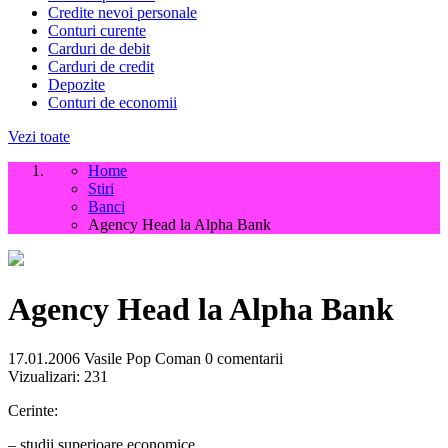
Credite nevoi personale
Conturi curente
Carduri de debit
Carduri de credit
Depozite
Conturi de economii
Vezi toate
Home
Stiri
Banci
Agency Head la Alpha Bank
Agency Head la Alpha Bank
17.01.2006
Vasile Pop Coman
0 comentarii
Vizualizari:
231
Cerinte:
– studii superioare economice