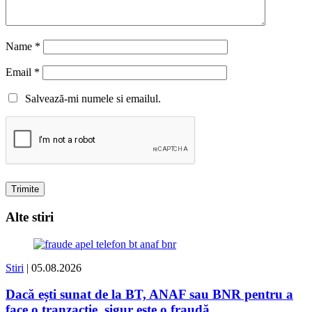
Name
*
Email
*
Salvează-mi numele si emailul.
Alte stiri
Stiri
| 05.08.2026
Dacă ești sunat de la BT, ANAF sau BNR pentru a
face o tranzacție, sigur este o fraudă