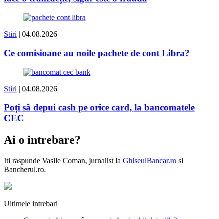
Stiri
| 04.08.2026
Ce comisioane au noile pachete de cont Libra?
Stiri
| 04.08.2026
Poți să depui cash pe orice card, la bancomatele
CEC
Ai o intrebare?
Iti raspunde
Vasile Coman
, jurnalist la
GhiseulBancar.ro
si
Bancherul.ro.
Ultimele intrebari