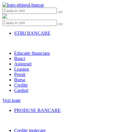
Skip
to
content
STIRI BANCARE
Educatie financiara
Banci
Asigurari
Leasing
Pensii
Bursa
Credite
Carduri
Vezi toate
PRODUSE BANCARE
Credite ipotecare