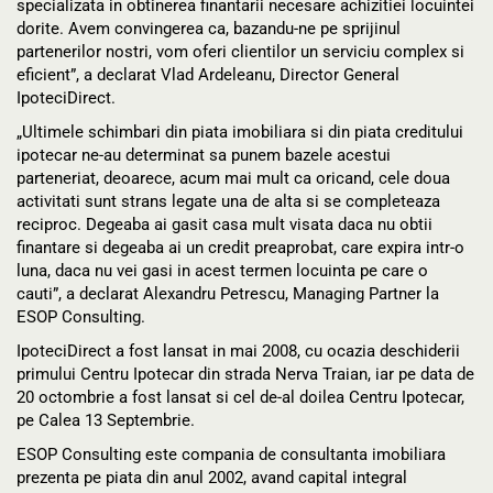
specializata in obtinerea finantarii necesare achizitiei locuintei
dorite. Avem convingerea ca, bazandu-ne pe sprijinul
partenerilor nostri, vom oferi clientilor un serviciu complex si
eficient”, a declarat Vlad Ardeleanu, Director General
IpoteciDirect.
„Ultimele schimbari din piata imobiliara si din piata creditului
ipotecar ne-au determinat sa punem bazele acestui
parteneriat, deoarece, acum mai mult ca oricand, cele doua
activitati sunt strans legate una de alta si se completeaza
reciproc. Degeaba ai gasit casa mult visata daca nu obtii
finantare si degeaba ai un credit preaprobat, care expira intr-o
luna, daca nu vei gasi in acest termen locuinta pe care o
cauti”, a declarat Alexandru Petrescu, Managing Partner la
ESOP Consulting.
IpoteciDirect a fost lansat in mai 2008, cu ocazia deschiderii
primului Centru Ipotecar din strada Nerva Traian, iar pe data de
20 octombrie a fost lansat si cel de-al doilea Centru Ipotecar,
pe Calea 13 Septembrie.
ESOP Consulting este compania de consultanta imobiliara
prezenta pe piata din anul 2002, avand capital integral