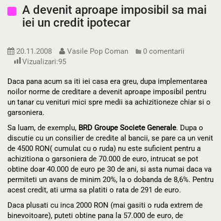
A devenit aproape imposibil sa mai
iei un credit ipotecar
20.11.2008
Vasile Pop Coman
0 comentarii
Vizualizari:
95
Daca pana acum sa iti iei casa era greu, dupa implementarea
noilor norme de creditare a devenit aproape imposibil pentru
un tanar cu venituri mici spre medii sa achizitioneze chiar si o
garsoniera.
Sa luam, de exemplu,
BRD Groupe Societe Generale
. Dupa o
discutie cu un consilier de credite al bancii, se pare ca un venit
de 4500 RON( cumulat cu o ruda) nu este suficient pentru a
achizitiona o garsoniera de 70.000 de euro, intrucat se pot
obtine doar 40.000 de euro pe 30 de ani, si asta numai daca va
permiteti un avans de minim 20%, la o dobanda de 8,6%. Pentru
acest credit, ati urma sa platiti o rata de 291 de euro.
Daca plusati cu inca 2000 RON (mai gasiti o ruda extrem de
binevoitoare), puteti obtine pana la 57.000 de euro, de