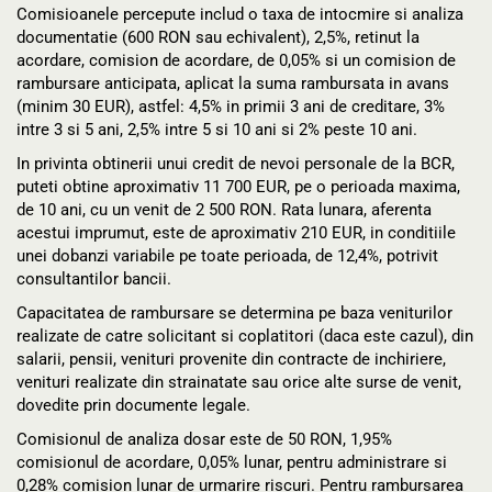
Comisioanele percepute includ o taxa de intocmire si analiza
documentatie (600 RON sau echivalent), 2,5%, retinut la
acordare, comision de acordare, de 0,05% si un comision de
rambursare anticipata, aplicat la suma rambursata in avans
(minim 30 EUR), astfel: 4,5% in primii 3 ani de creditare, 3%
intre 3 si 5 ani, 2,5% intre 5 si 10 ani si 2% peste 10 ani.
In privinta obtinerii unui credit de nevoi personale de la BCR,
puteti obtine aproximativ 11 700 EUR, pe o perioada maxima,
de 10 ani, cu un venit de 2 500 RON. Rata lunara, aferenta
acestui imprumut, este de aproximativ 210 EUR, in conditiile
unei dobanzi variabile pe toate perioada, de 12,4%, potrivit
consultantilor bancii.
Capacitatea de rambursare se determina pe baza veniturilor
realizate de catre solicitant si coplatitori (daca este cazul), din
salarii, pensii, venituri provenite din contracte de inchiriere,
venituri realizate din strainatate sau orice alte surse de venit,
dovedite prin documente legale.
Comisionul de analiza dosar este de 50 RON, 1,95%
comisionul de acordare, 0,05% lunar, pentru administrare si
0,28% comision lunar de urmarire riscuri. Pentru rambursarea