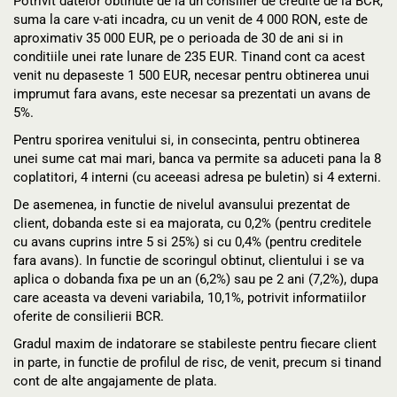
Potrivit datelor obtinute de la un consilier de credite de la BCR,
suma la care v-ati incadra, cu un venit de 4 000 RON, este de
aproximativ 35 000 EUR, pe o perioada de 30 de ani si in
conditiile unei rate lunare de 235 EUR. Tinand cont ca acest
venit nu depaseste 1 500 EUR, necesar pentru obtinerea unui
imprumut fara avans, este necesar sa prezentati un avans de
5%.
Pentru sporirea venitului si, in consecinta, pentru obtinerea
unei sume cat mai mari, banca va permite sa aduceti pana la 8
coplatitori, 4 interni (cu aceeasi adresa pe buletin) si 4 externi.
De asemenea, in functie de nivelul avansului prezentat de
client, dobanda este si ea majorata, cu 0,2% (pentru creditele
cu avans cuprins intre 5 si 25%) si cu 0,4% (pentru creditele
fara avans). In functie de scoringul obtinut, clientului i se va
aplica o dobanda fixa pe un an (6,2%) sau pe 2 ani (7,2%), dupa
care aceasta va deveni variabila, 10,1%, potrivit informatiilor
oferite de consilierii BCR.
Gradul maxim de indatorare se stabileste pentru fiecare client
in parte, in functie de profilul de risc, de venit, precum si tinand
cont de alte angajamente de plata.