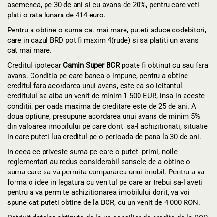
asemenea, pe 30 de ani si cu avans de 20%, pentru care veti
plati o rata lunara de 414 euro.
Pentru a obtine o suma cat mai mare, puteti aduce codebitori,
care in cazul BRD pot fi maxim 4(rude) si sa platiti un avans
cat mai mare.
Creditul ipotecar
Camin Super BCR
poate fi obtinut cu sau fara
avans. Conditia pe care banca o impune, pentru a obtine
creditul fara acordarea unui avans, este ca solicitantul
creditului sa aiba un venit de minim 1 500 EUR, insa in aceste
conditii, perioada maxima de creditare este de 25 de ani. A
doua optiune, presupune acordarea unui avans de minim 5%
din valoarea imobilului pe care doriti sa-l achizitionati, situatie
in care puteti lua creditul pe o perioada de pana la 30 de ani.
In ceea ce priveste suma pe care o puteti primi, noile
reglementari au redus considerabil sansele de a obtine o
suma care sa va permita cumpararea unui imobil. Pentru a va
forma o idee in legatura cu venitul pe care ar trebui sa-l aveti
pentru a va permite achizitionarea imobilului dorit, va voi
spune cat puteti obtine de la BCR, cu un venit de 4 000 RON.