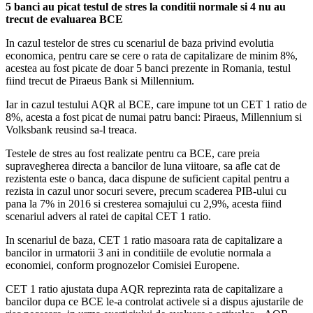
5 banci au picat testul de stres la conditii normale si 4 nu au
trecut de evaluarea BCE
In cazul testelor de stres cu scenariul de baza privind evolutia
economica, pentru care se cere o rata de capitalizare de minim 8%,
acestea au fost picate de doar 5 banci prezente in Romania, testul
fiind trecut de Piraeus Bank si Millennium.
Iar in cazul testului AQR al BCE, care impune tot un CET 1 ratio de
8%, acesta a fost picat de numai patru banci: Piraeus, Millennium si
Volksbank reusind sa-l treaca.
Testele de stres au fost realizate pentru ca BCE, care preia
supravegherea directa a bancilor de luna viitoare, sa afle cat de
rezistenta este o banca, daca dispune de suficient capital pentru a
rezista in cazul unor socuri severe, precum scaderea PIB-ului cu
pana la 7% in 2016 si cresterea somajului cu 2,9%, acesta fiind
scenariul advers al ratei de capital CET 1 ratio.
In scenariul de baza, CET 1 ratio masoara rata de capitalizare a
bancilor in urmatorii 3 ani in conditiile de evolutie normala a
economiei, conform prognozelor Comisiei Europene.
CET 1 ratio ajustata dupa AQR reprezinta rata de capitalizare a
bancilor dupa ce BCE le-a controlat activele si a dispus ajustarile de