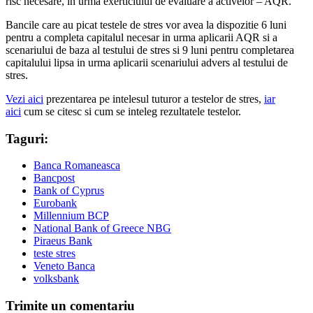
risc necesare, in urma exerticiului de evaluare a activelor – AQR.
Bancile care au picat testele de stres vor avea la dispozitie 6 luni
pentru a completa capitalul necesar in urma aplicarii AQR si a
scenariului de baza al testului de stres si 9 luni pentru completarea
capitalului lipsa in urma aplicarii scenariului advers al testului de
stres.
Vezi aici
prezentarea pe intelesul tuturor a testelor de stres,
iar
aici
cum se citesc si cum se inteleg rezultatele testelor.
Taguri:
Banca Romaneasca
Bancpost
Bank of Cyprus
Eurobank
Millennium BCP
National Bank of Greece NBG
Piraeus Bank
teste stres
Veneto Banca
volksbank
Trimite un comentariu