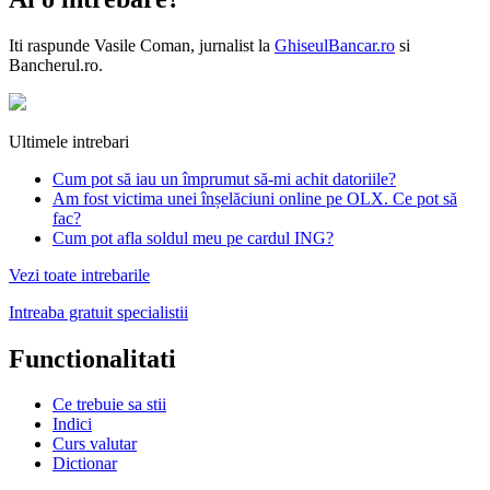
Iti raspunde
Vasile Coman
, jurnalist la
GhiseulBancar.ro
si
Bancherul.ro.
Ultimele intrebari
Cum pot să iau un împrumut să-mi achit datoriile?
Am fost victima unei înșelăciuni online pe OLX. Ce pot să
fac?
Cum pot afla soldul meu pe cardul ING?
Vezi toate intrebarile
Intreaba gratuit specialistii
Functionalitati
Ce trebuie sa stii
Indici
Curs valutar
Dictionar