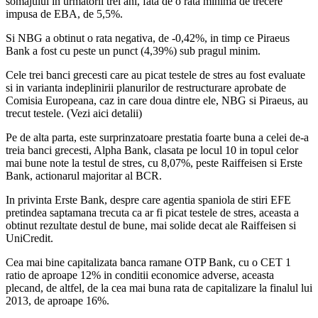
somajului in urmatorii trei ani, fata de o rata minima de trecere
impusa de EBA, de 5,5%.
Si NBG a obtinut o rata negativa, de -0,42%, in timp ce Piraeus
Bank a fost cu peste un punct (4,39%) sub pragul minim.
Cele trei banci grecesti care au picat testele de stres au fost evaluate
si in varianta indeplinirii planurilor de restructurare aprobate de
Comisia Europeana, caz in care doua dintre ele, NBG si Piraeus, au
trecut testele. (Vezi aici detalii)
Pe de alta parta, este surprinzatoare prestatia foarte buna a celei de-a
treia banci grecesti, Alpha Bank, clasata pe locul 10 in topul celor
mai bune note la testul de stres, cu 8,07%, peste Raiffeisen si Erste
Bank, actionarul majoritar al BCR.
In privinta Erste Bank, despre care agentia spaniola de stiri EFE
pretindea saptamana trecuta ca ar fi picat testele de stres, aceasta a
obtinut rezultate destul de bune, mai solide decat ale Raiffeisen si
UniCredit.
Cea mai bine capitalizata banca ramane OTP Bank, cu o CET 1
ratio de aproape 12% in conditii economice adverse, aceasta
plecand, de altfel, de la cea mai buna rata de capitalizare la finalul lui
2013, de aproape 16%.