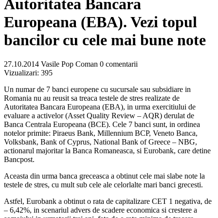
Autoritatea Bancara
Europeana (EBA). Vezi topul
bancilor cu cele mai bune note
27.10.2014
Vasile Pop Coman
0 comentarii
Vizualizari:
395
Un numar de 7 banci europene cu sucursale sau subsidiare in
Romania nu au reusit sa treaca testele de stres realizate de
Autoritatea Bancara Europeana (EBA), in urma exercitiului de
evaluare a activelor (Asset Quality Review – AQR) derulat de
Banca Centrala Europeana (BCE). Cele 7 banci sunt, in ordinea
notelor primite: Piraeus Bank, Millennium BCP, Veneto Banca,
Volksbank, Bank of Cyprus, National Bank of Greece – NBG,
actionarul majoritar la Banca Romaneasca, si Eurobank, care detine
Bancpost.
Aceasta din urma banca greceasca a obtinut cele mai slabe note la
testele de stres, cu mult sub cele ale celorlalte mari banci grecesti.
Astfel, Eurobank a obtinut o rata de capitalizare CET 1 negativa, de
– 6,42%, in scenariul advers de scadere economica si crestere a