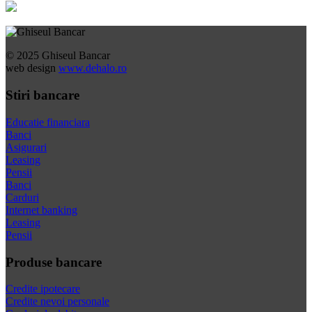
© 2025 Ghiseul Bancar
web design
www.dehalo.ro
Stiri bancare
Educatie financiara
Banci
Asigurari
Leasing
Pensii
Banci
Carduri
Internet banking
Leasing
Pensii
Produse bancare
Credite ipotecare
Credite nevoi personale