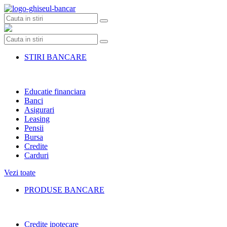
Skip
to
content
STIRI BANCARE
Educatie financiara
Banci
Asigurari
Leasing
Pensii
Bursa
Credite
Carduri
Vezi toate
PRODUSE BANCARE
Credite ipotecare