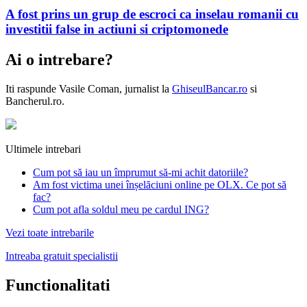
A fost prins un grup de escroci ca inselau romanii cu
investitii false in actiuni si criptomonede
Ai o intrebare?
Iti raspunde
Vasile Coman
, jurnalist la
GhiseulBancar.ro
si
Bancherul.ro.
Ultimele intrebari
Cum pot să iau un împrumut să-mi achit datoriile?
Am fost victima unei înșelăciuni online pe OLX. Ce pot să
fac?
Cum pot afla soldul meu pe cardul ING?
Vezi toate intrebarile
Intreaba gratuit specialistii
Functionalitati