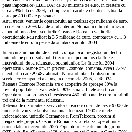
plata impozitelor (EBITDA) de 20 milioane de euro, in crestere cu
circa 79% fata de 2004, in timp ce numarul de clienti s-a situat la
aproape 49.000 de persoane.
Anul trecut, veniturile operatorului au totalizat opt milioane de euro,
in crestere cu 20% fata de anul anterior. Numai in ultimul trimestru
al anului precedent, veniturile Cosmote Romania veniturile
operationale s-au ridicat la 3,5 milioane de euro, comparativ cu 1,3
milioane de euro in perioada similara a anului 2004.
In privinta numarului de clienti, compania a inregistrat un declin
puternic pe parcursul anului trecut, recuperand insa la finele
intervalului, dupa relansarea operatiunilor. La finele lui 2004,
operatorul CosmoRom, in prezent Cosmote Romania, avea 87.497
clienti, din care 29.487 abonati. Numarul total al utilizatorilor
serviciilor companiei a ajuns, in decembrie 2005, la 48.934.
Reteaua Cosmote Romania are o acoperire de aproape 80% la
nivelul populatiei si va creste la 90% pana la finele acestui an.
Operatorul si-a propus sa investeasca 450 milioane de euro in primii
trei ani de la momentul relansarii.
Reteaua de distributie a serviciilor Cosmote cuprinde peste 9.000 de
puncte de vanzare la nivel national, incluzand 260 de retele
independente, unitatile Germanos si RomTelecom, precum si
magazinele proprii. Cosmote Romania si-a relansat operatiunile
comerciale in decembrie 2005. Operatorul este detinut de grupul
OTE, prin RomTelecom (30% din actiuni) si Cosmote Grecia (70%