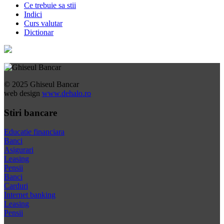
Ce trebuie sa stii
Indici
Curs valutar
Dictionar
© 2025 Ghiseul Bancar
web design
www.dehalo.ro
Stiri bancare
Educatie financiara
Banci
Asigurari
Leasing
Pensii
Banci
Carduri
Internet banking
Leasing
Pensii