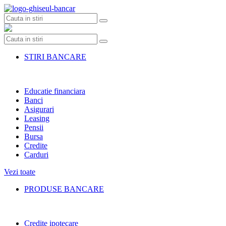
Skip
to
content
STIRI BANCARE
Educatie financiara
Banci
Asigurari
Leasing
Pensii
Bursa
Credite
Carduri
Vezi toate
PRODUSE BANCARE
Credite ipotecare