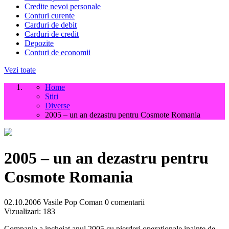
Credite nevoi personale
Conturi curente
Carduri de debit
Carduri de credit
Depozite
Conturi de economii
Vezi toate
Home
Stiri
Diverse
2005 – un an dezastru pentru Cosmote Romania
2005 – un an dezastru pentru
Cosmote Romania
02.10.2006
Vasile Pop Coman
0 comentarii
Vizualizari:
183
Compania a incheiat anul 2005 cu pierderi operationale inainte de