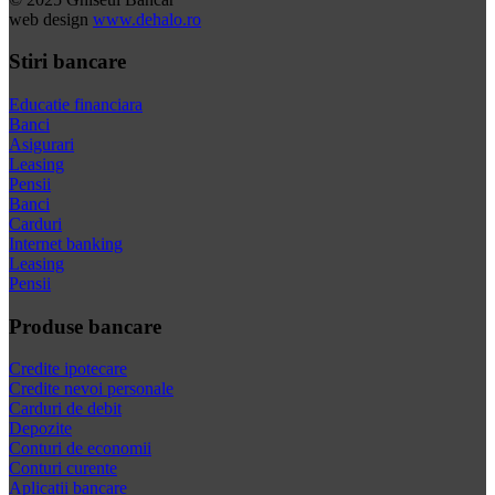
web design
www.dehalo.ro
Stiri bancare
Educatie financiara
Banci
Asigurari
Leasing
Pensii
Banci
Carduri
Internet banking
Leasing
Pensii
Produse bancare
Credite ipotecare
Credite nevoi personale
Carduri de debit
Depozite
Conturi de economii
Conturi curente
Aplicatii bancare