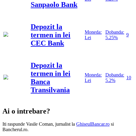
Sanpaolo Bank
Depozit la
Moneda:
Dobanda:
termen in lei
9
Lei
5.25%
CEC Bank
Depozit la
termen in lei
Moneda:
Dobanda:
10
Banca
Lei
5.2%
Transilvania
Ai o intrebare?
Iti raspunde
Vasile Coman
, jurnalist la
GhiseulBancar.ro
si
Bancherul.ro.