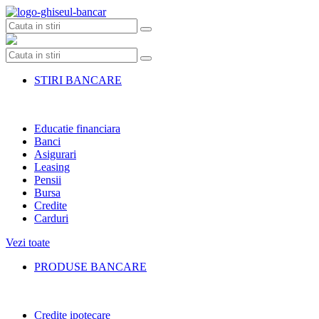
Skip
to
content
STIRI BANCARE
Educatie financiara
Banci
Asigurari
Leasing
Pensii
Bursa
Credite
Carduri
Vezi toate
PRODUSE BANCARE
Credite ipotecare