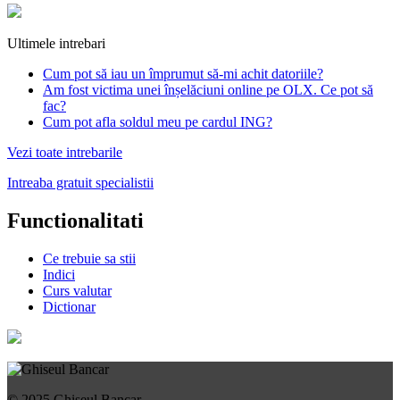
Ultimele intrebari
Cum pot să iau un împrumut să-mi achit datoriile?
Am fost victima unei înșelăciuni online pe OLX. Ce pot să
fac?
Cum pot afla soldul meu pe cardul ING?
Vezi toate intrebarile
Intreaba gratuit specialistii
Functionalitati
Ce trebuie sa stii
Indici
Curs valutar
Dictionar
© 2025 Ghiseul Bancar