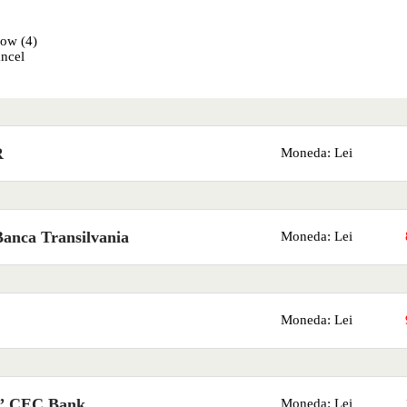
how
(
4
)
ncel
R
Moneda: Lei
Banca Transilvania
Moneda: Lei
Moneda: Lei
y” CEC Bank
Moneda: Lei