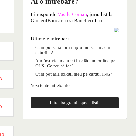
Ai o intrebare?
Iti raspunde
Vasile Coman
, jurnalist la
GhiseulBancar.ro
si Bancherul.ro.
Ultimele intrebari
Cum pot să iau un împrumut să-mi achit
datoriile?
Am fost victima unei înșelăciuni online pe
OLX. Ce pot să fac?
Cum pot afla soldul meu pe cardul ING?
8
Vezi toate intrebarile
Intreaba gratuit specialistii
9
10