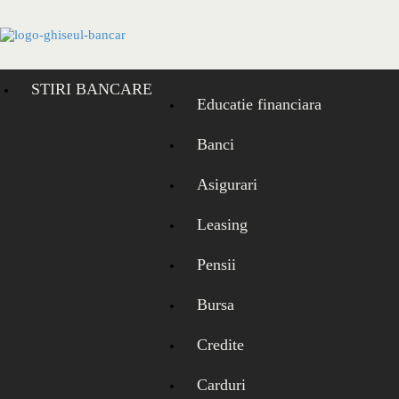
Skip
to
content
STIRI BANCARE
Educatie financiara
Banci
Asigurari
Leasing
Pensii
Bursa
Credite
Carduri