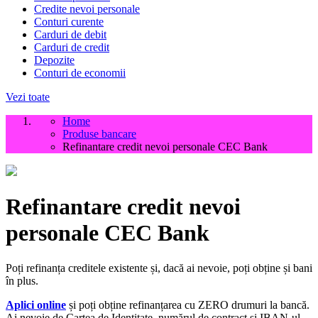
Credite nevoi personale
Conturi curente
Carduri de debit
Carduri de credit
Depozite
Conturi de economii
Vezi toate
Home
Produse bancare
Refinantare credit nevoi personale CEC Bank
Refinantare credit nevoi
personale CEC Bank
Poți refinanța creditele existente și, dacă ai nevoie, poți obține și bani
în plus.
Aplici online
și poți obține refinanțarea cu ZERO drumuri la bancă.
Ai nevoie de Cartea de Identitate, numărul de contract și IBAN-ul