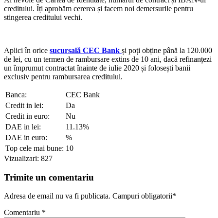
creditului. Îți aprobăm cererea și facem noi demersurile pentru
stingerea creditului vechi.
Aplici în orice
sucursală CEC Bank
și poți obține până la 120.000
de lei, cu un termen de rambursare extins de 10 ani, dacă refinanțezi
un împrumut contractat înainte de iulie 2020 și folosești banii
exclusiv pentru rambursarea creditului.
Banca:
CEC Bank
Credit in lei:
Da
Credit in euro:
Nu
DAE in lei:
11.13%
DAE in euro:
%
Top cele mai bune:
10
Vizualizari:
827
Trimite un comentariu
Adresa de email nu va fi publicata. Campuri obligatorii*
Comentariu
*