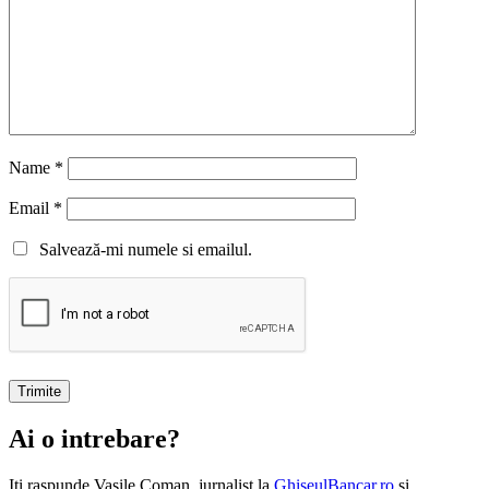
Name
*
Email
*
Salvează-mi numele si emailul.
Ai o intrebare?
Iti raspunde
Vasile Coman
, jurnalist la
GhiseulBancar.ro
si