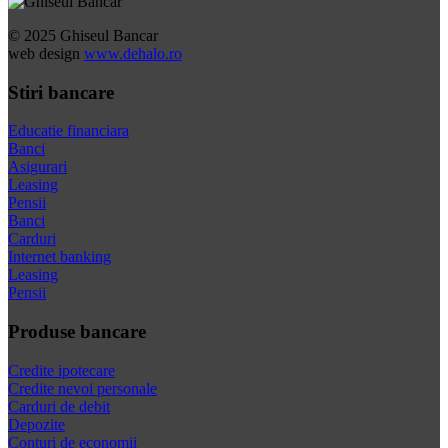
© 2025 Ghiseul Bancar
web design
www.dehalo.ro
Stiri bancare
Educatie financiara
Banci
Asigurari
Leasing
Pensii
Banci
Carduri
Internet banking
Leasing
Pensii
Produse bancare
Credite ipotecare
Credite nevoi personale
Carduri de debit
Depozite
Conturi de economii