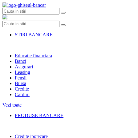
Skip
to
content
STIRI BANCARE
Educatie financiara
Banci
Asigurari
Leasing
Pensii
Bursa
Credite
Carduri
Vezi toate
PRODUSE BANCARE
Credite ipotecare