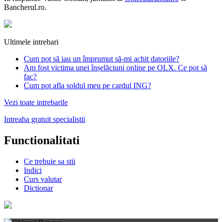
Bancherul.ro.
Ultimele intrebari
Cum pot să iau un împrumut să-mi achit datoriile?
Am fost victima unei înșelăciuni online pe OLX. Ce pot să
fac?
Cum pot afla soldul meu pe cardul ING?
Vezi toate intrebarile
Intreaba gratuit specialistii
Functionalitati
Ce trebuie sa stii
Indici
Curs valutar
Dictionar