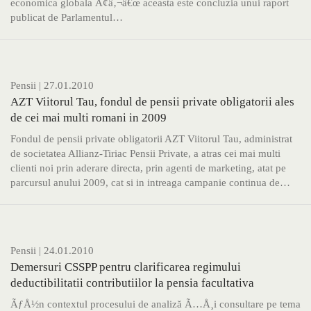
economica globala Ã¢â‚¬â€œ aceasta este concluzia unui raport
publicat de Parlamentul…
Pensii
| 27.01.2010
AZT Viitorul Tau, fondul de pensii private obligatorii ales
de cei mai multi romani in 2009
Fondul de pensii private obligatorii AZT Viitorul Tau, administrat
de societatea Allianz-Tiriac Pensii Private, a atras cei mai multi
clienti noi prin aderare directa, prin agenti de marketing, atat pe
parcursul anului 2009, cat si in intreaga campanie continua de…
Pensii
| 24.01.2010
Demersuri CSSPP pentru clarificarea regimului
deductibilitatii contributiilor la pensia facultativa
ÃƒÅ½n contextul procesului de analiză Ã…Å¸i consultare pe tema