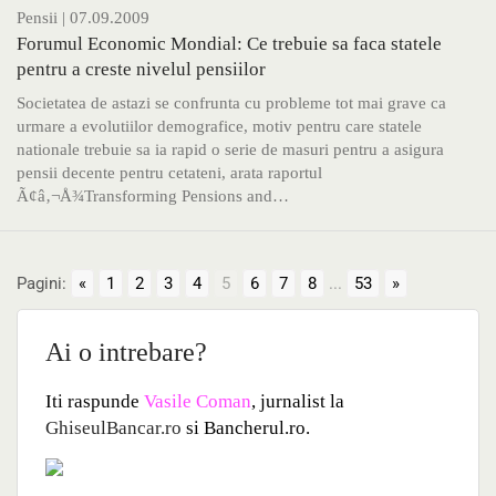
Pensii
| 07.09.2009
Forumul Economic Mondial: Ce trebuie sa faca statele
pentru a creste nivelul pensiilor
Societatea de astazi se confrunta cu probleme tot mai grave ca
urmare a evolutiilor demografice, motiv pentru care statele
nationale trebuie sa ia rapid o serie de masuri pentru a asigura
pensii decente pentru cetateni, arata raportul
Ã¢â‚¬Å¾Transforming Pensions and…
Pagini:
«
1
2
3
4
5
6
7
8
...
53
»
Ai o intrebare?
Iti raspunde
Vasile Coman
, jurnalist la
GhiseulBancar.ro
si Bancherul.ro.