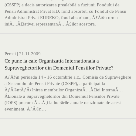
(CSSPP) a decis autorizarea prealabilă a fuziunii Fondului de
Pensii Administrat Privat KD, fond absorbit, cu Fondul de Pensii
Administrat Privat EUREKO, fond absorbant, ÃƒÂ®n urma
iniÃ…Â£iativei reprezentanÃ…Â£ilor acestora.
Pensii
| 21.11.2009
Ce pune la cale Organizatia Internationala a
Supraveghetorilor din Domeniul Pensiilor Private?
ÃƒÅ½n perioada 14 - 16 octombrie a.c., Comisia de Supraveghere
a Sistemului de Pensii Private (CSSPP), a participat la
ÃƒÂ®ntÃƒÂ¢lnirea membrilor OrganizaÃ…Â£iei InternaÃ…
Â£ionale a Supraveghetorilor din Domeniul Pensiilor Private
(IOPS) precum Ã…Å¸i la lucrările anuale ocazionate de acest
eveniment, ÃƒÂ®n…