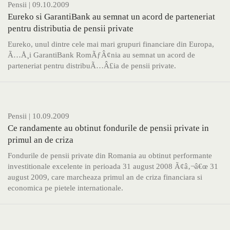
Pensii
| 09.10.2009
Eureko si GarantiBank au semnat un acord de parteneriat
pentru distributia de pensii private
Eureko, unul dintre cele mai mari grupuri financiare din Europa,
Ã…Å¸i GarantiBank RomÃƒÂ¢nia au semnat un acord de
parteneriat pentru distribuÃ…Â£ia de pensii private.
Pensii
| 10.09.2009
Ce randamente au obtinut fondurile de pensii private in
primul an de criza
Fondurile de pensii private din Romania au obtinut performante
investitionale excelente in perioada 31 august 2008 Ã¢â‚¬â€œ 31
august 2009, care marcheaza primul an de criza financiara si
economica pe pietele internationale.