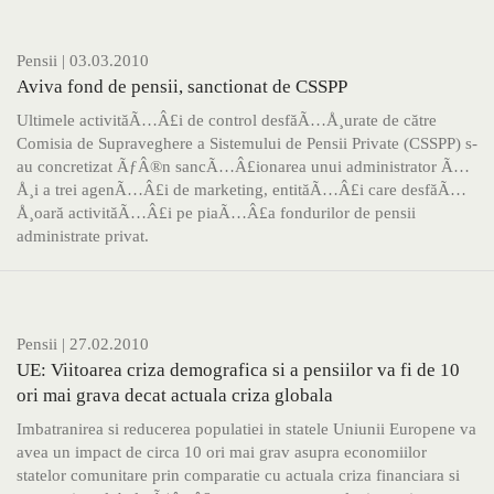
Pensii
| 03.03.2010
Aviva fond de pensii, sanctionat de CSSPP
Ultimele activităÃ…Â£i de control desfăÃ…Å¸urate de către
Comisia de Supraveghere a Sistemului de Pensii Private (CSSPP) s-
au concretizat ÃƒÂ®n sancÃ…Â£ionarea unui administrator Ã…
Å¸i a trei agenÃ…Â£i de marketing, entităÃ…Â£i care desfăÃ…
Å¸oară activităÃ…Â£i pe piaÃ…Â£a fondurilor de pensii
administrate privat.
Pensii
| 27.02.2010
UE: Viitoarea criza demografica si a pensiilor va fi de 10
ori mai grava decat actuala criza globala
Imbatranirea si reducerea populatiei in statele Uniunii Europene va
avea un impact de circa 10 ori mai grav asupra economiilor
statelor comunitare prin comparatie cu actuala criza financiara si