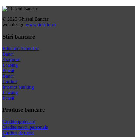
© 2025 Ghiseul Bancar
web design
www.dehalo.ro
Stiri bancare
Educatie financiara
Banci
Asigurari
Leasing
Pensii
Banci
Carduri
Internet banking
Leasing
Pensii
Produse bancare
Credite ipotecare
Credite nevoi personale
Carduri de debit