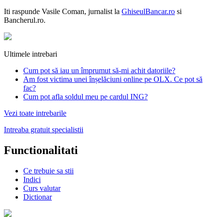
Iti raspunde
Vasile Coman
, jurnalist la
GhiseulBancar.ro
si
Bancherul.ro.
Ultimele intrebari
Cum pot să iau un împrumut să-mi achit datoriile?
Am fost victima unei înșelăciuni online pe OLX. Ce pot să
fac?
Cum pot afla soldul meu pe cardul ING?
Vezi toate intrebarile
Intreaba gratuit specialistii
Functionalitati
Ce trebuie sa stii
Indici
Curs valutar
Dictionar