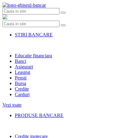
Skip
to
content
STIRI BANCARE
Educatie financiara
Banci
Asigurari
Leasing
Pensii
Bursa
Credite
Carduri
Vezi toate
PRODUSE BANCARE
Credite ipotecare