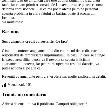
,bani sun luati de un Unchi care este copilul bunici ,nu s-au platit
ratele iar eu am primit o somatie de la executor sa se plateasc suma
datorata comisioanele . Cu ce ma poate afecta pe mine personal
aceasta problema in afara fatului ca batrina poate fi scoasa din
locuinta.
Va multumesc
Raspuns
Sunt girant la credit cu restante. Ce fac?
Girantul, conform angajamentului din contractul de credit, este
responsabil de rambursarea imprumutului. In cazul in care se ajunge
la executarea silita, banca va fi nevoita sa scoata la licitatie
apartamentul ipotecat, iar pentru recuperarea restului datoriei, va
putea actiona si pe alte cai.
Reveniti cu amanunte pentru a va oferi mai multe explicatii si detalii.
Vizualizari:
101
Trimite un comentariu
Adresa de email nu va fi publicata. Campuri obligatorii*