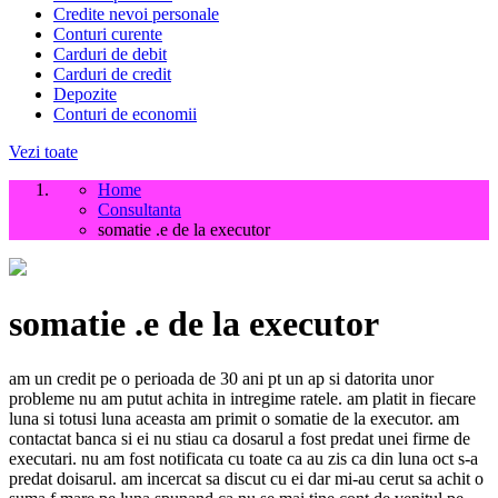
Credite nevoi personale
Conturi curente
Carduri de debit
Carduri de credit
Depozite
Conturi de economii
Vezi toate
Home
Consultanta
somatie .e de la executor
somatie .e de la executor
am un credit pe o perioada de 30 ani pt un ap si datorita unor
probleme nu am putut achita in intregime ratele. am platit in fiecare
luna si totusi luna aceasta am primit o somatie de la executor. am
contactat banca si ei nu stiau ca dosarul a fost predat unei firme de
executari. nu am fost notificata cu toate ca au zis ca din luna oct s-a
predat doisarul. am incercat sa discut cu ei dar mi-au cerut sa achit o