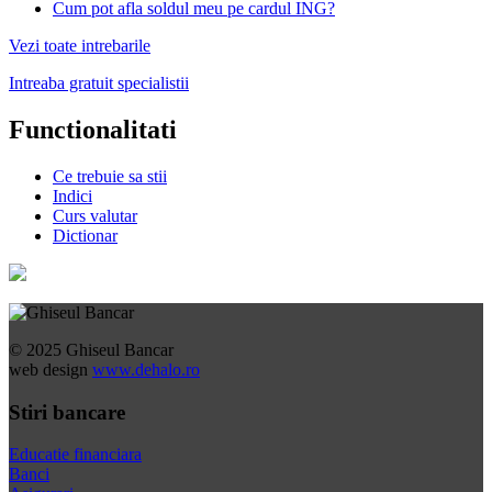
Cum pot afla soldul meu pe cardul ING?
Vezi toate intrebarile
Intreaba gratuit specialistii
Functionalitati
Ce trebuie sa stii
Indici
Curs valutar
Dictionar
© 2025 Ghiseul Bancar
web design
www.dehalo.ro
Stiri bancare
Educatie financiara
Banci