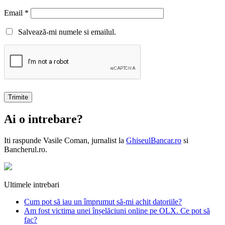
Email
*
Salvează-mi numele si emailul.
Ai o intrebare?
Iti raspunde
Vasile Coman
, jurnalist la
GhiseulBancar.ro
si
Bancherul.ro.
Ultimele intrebari
Cum pot să iau un împrumut să-mi achit datoriile?
Am fost victima unei înșelăciuni online pe OLX. Ce pot să
fac?