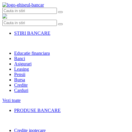
Skip
to
content
STIRI BANCARE
Educatie financiara
Banci
Asigurari
Leasing
Pensii
Bursa
Credite
Carduri
Vezi toate
PRODUSE BANCARE
Credite ipotecare