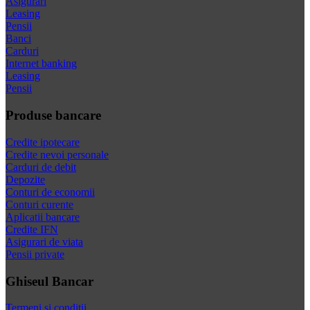
Asigurari
Leasing
Pensii
Banci
Carduri
Internet banking
Leasing
Pensii
Produse bancare
Credite ipotecare
Credite nevoi personale
Carduri de debit
Depozite
Conturi de economii
Conturi curente
Aplicatii bancare
Credite IFN
Asigurari de viata
Pensii private
Ghiseul Bancar
Termeni si conditii