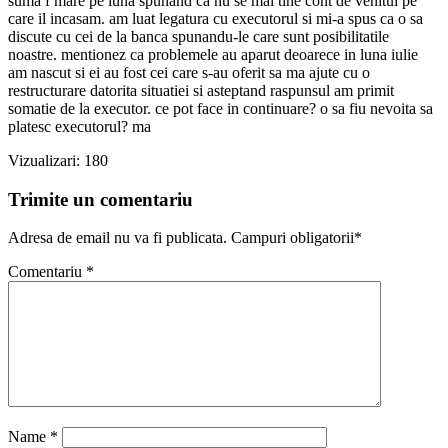
suma f mare pe luna spunand ca nu se mai tine cont de venitul pe
care il incasam. am luat legatura cu executorul si mi-a spus ca o sa
discute cu cei de la banca spunandu-le care sunt posibilitatile
noastre. mentionez ca problemele au aparut deoarece in luna iulie
am nascut si ei au fost cei care s-au oferit sa ma ajute cu o
restructurare datorita situatiei si asteptand raspunsul am primit
somatie de la executor. ce pot face in continuare? o sa fiu nevoita sa
platesc executorul? ma
Vizualizari:
180
Trimite un comentariu
Adresa de email nu va fi publicata. Campuri obligatorii*
Comentariu
*
Name
*