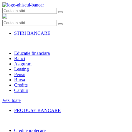
Skip
to
content
STIRI BANCARE
Educatie financiara
Banci
Asigurari
Leasing
Pensii
Bursa
Credite
Carduri
Vezi toate
PRODUSE BANCARE
Credite ipotecare