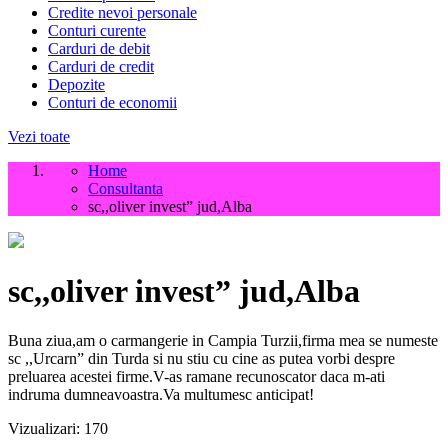
Credite nevoi personale
Conturi curente
Carduri de debit
Carduri de credit
Depozite
Conturi de economii
Vezi toate
Home
Consultanta
sc,,oliver invest” jud,Alba
sc,,oliver invest” jud,Alba
Buna ziua,am o carmangerie in Campia Turzii,firma mea se numeste
sc ,,Urcarn” din Turda si nu stiu cu cine as putea vorbi despre
preluarea acestei firme.V-as ramane recunoscator daca m-ati
indruma dumneavoastra.Va multumesc anticipat!
Vizualizari:
170