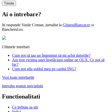
Ai o intrebare?
Iti raspunde
Vasile Coman
, jurnalist la
GhiseulBancar.ro
si
Bancherul.ro.
Ultimele intrebari
Cum pot să iau un împrumut să-mi achit datoriile?
Am fost victima unei înșelăciuni online pe OLX. Ce pot să
fac?
Cum pot afla soldul meu pe cardul ING?
Vezi toate intrebarile
Intreaba gratuit specialistii
Functionalitati
Ce trebuie sa stii
Indici