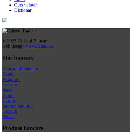
Curs valutar
Dictionar
© 2025 Ghiseul Bancar
web design
www.dehalo.ro
Stiri bancare
Educatie financiara
Banci
Asigurari
Leasing
Pensii
Banci
Carduri
Internet banking
Leasing
Pensii
Produse bancare