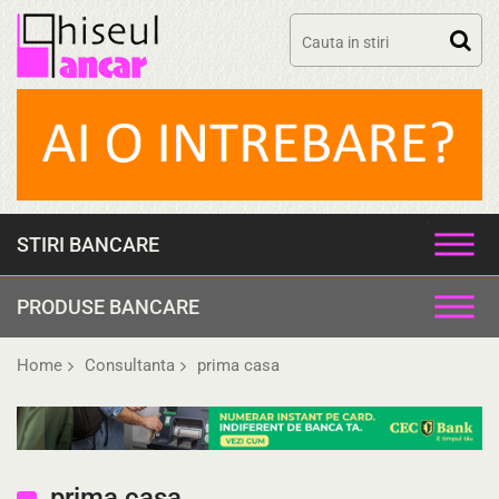
Skip
to
content
STIRI BANCARE
PRODUSE BANCARE
Home
Consultanta
prima casa
prima casa