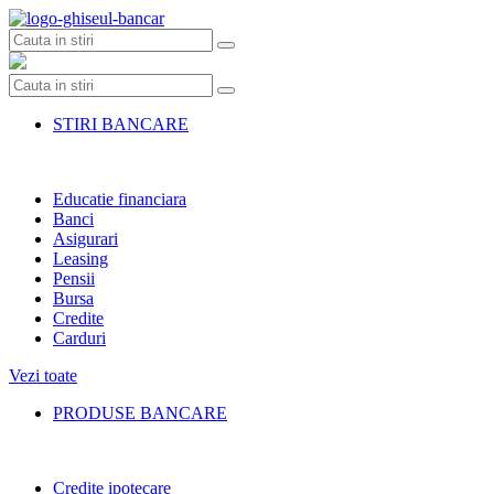
Skip
to
content
STIRI BANCARE
Educatie financiara
Banci
Asigurari
Leasing
Pensii
Bursa
Credite
Carduri
Vezi toate
PRODUSE BANCARE
Credite ipotecare