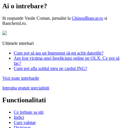
Ai o intrebare?
Iti raspunde
Vasile Coman
, jurnalist la
GhiseulBancar.ro
si
Bancherul.ro.
Ultimele intrebari
Cum pot să iau un împrumut să-mi achit datoriile?
Am fost victima unei înșelăciuni online pe OLX. Ce pot să
fac?
Cum pot afla soldul meu pe cardul ING?
Vezi toate intrebarile
Intreaba gratuit specialistii
Functionalitati
Ce trebuie sa stii
Indici
Curs valutar
Dictionar