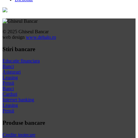
© 2025 Ghiseul Bancar
web design
www.dehalo.ro
Stiri bancare
Educatie financiara
Banci
Asigurari
Leasing
Pensii
Banci
Carduri
Internet banking
Leasing
Pensii
Produse bancare
Credite ipotecare