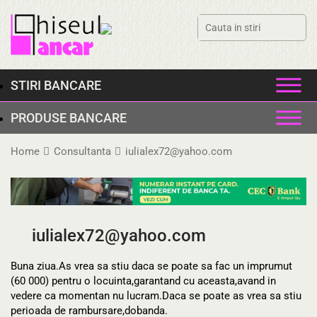
Skip
to
content
STIRI BANCARE
PRODUSE BANCARE
Home
Consultanta
iulialex72@yahoo.com
iulialex72@yahoo.com
Buna ziua.As vrea sa stiu daca se poate sa fac un imprumut
(60 000) pentru o locuinta,garantand cu aceasta,avand in
vedere ca momentan nu lucram.Daca se poate as vrea sa stiu
perioada de rambursare,dobanda.