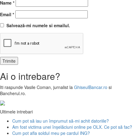
Name
*
Email
*
Salvează-mi numele si emailul.
Ai o intrebare?
Iti raspunde
Vasile Coman
, jurnalist la
GhiseulBancar.ro
si
Bancherul.ro.
Ultimele intrebari
Cum pot să iau un împrumut să-mi achit datoriile?
Am fost victima unei înșelăciuni online pe OLX. Ce pot să fac?
Cum pot afla soldul meu pe cardul ING?