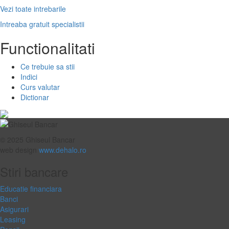
Vezi toate intrebarile
Intreaba gratuit specialistii
Functionalitati
Ce trebuie sa stii
Indici
Curs valutar
Dictionar
© 2025 Ghiseul Bancar
web design
www.dehalo.ro
Stiri bancare
Educatie financiara
Banci
Asigurari
Leasing