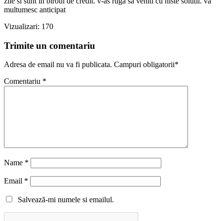
zile si sunt in biroul de credit. v-as ruga sa veniti cu niste solutii. va
multumesc anticipat
Vizualizari:
170
Trimite un comentariu
Adresa de email nu va fi publicata. Campuri obligatorii*
Comentariu
*
Name
*
Email
*
Salvează-mi numele si emailul.