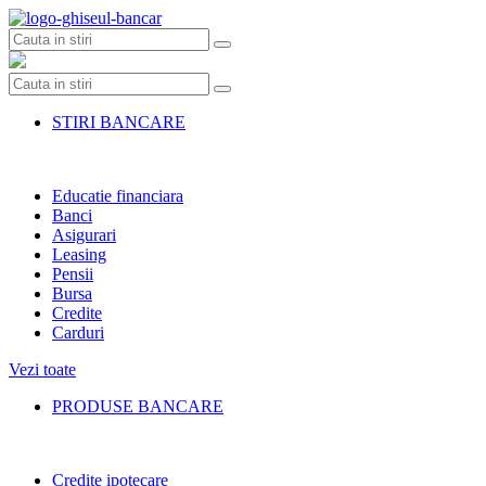
Skip
to
content
STIRI BANCARE
Educatie financiara
Banci
Asigurari
Leasing
Pensii
Bursa
Credite
Carduri
Vezi toate
PRODUSE BANCARE
Credite ipotecare