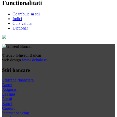
Functionalitati
Ce trebuie sa stii
Indici
Curs valutar
Dictionar
© 2025 Ghiseul Bancar
web design
www.dehalo.ro
Stiri bancare
Educatie financiara
Banci
Asigurari
Leasing
Pensii
Banci
Carduri
Internet banking