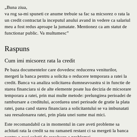
„Buna ziua,
va rog sa-mi spuneti ce anume trebuie sa fac sa micsorez o rata la
un credit contractat la inceputul anului avand in vedere ca salariul
meu a fost redus aproape la jumatate. Mentionez ca am statut de
functionar public. Va multumesc”
Raspuns
Cum imi micsorez rata la credit
Pe baza documentelor care dovedesc reducerea veniturilor,
mergeti la banca pentru a solicita o reducere temporara a ratei la
credit. Banca va analiza solicitarea dumneavoastra si in functie de
starea financiara si de alte elemente poate lua decizia de micsorare
temporara a ratei, prin mai multe metode: prelungirea perioadei de
rambursare a creditului, acordarea unei perioade de gratie la plata
ratei, pana cand starea financiara a solicitantului se va imbunatati
sau reesalonarea ratei, prin plata unei sume mai mici.
Este recomandabil ca in momentul in care aveti probleme sa
achitati rata la credit sa nu ramaneti restant ci sa mergeti la banca