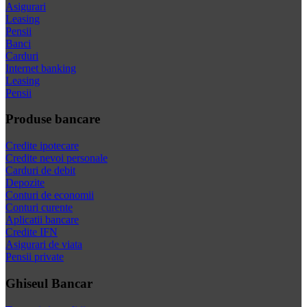
Asigurari
Leasing
Pensii
Banci
Carduri
Internet banking
Leasing
Pensii
Produse bancare
Credite ipotecare
Credite nevoi personale
Carduri de debit
Depozite
Conturi de economii
Conturi curente
Aplicatii bancare
Credite IFN
Asigurari de viata
Pensii private
Ghiseul Bancar