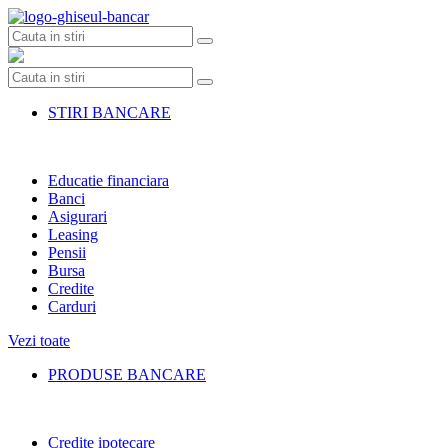
Skip
to
content
STIRI BANCARE
Educatie financiara
Banci
Asigurari
Leasing
Pensii
Bursa
Credite
Carduri
Vezi toate
PRODUSE BANCARE
Credite ipotecare