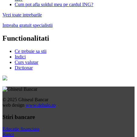
Cum pot afla soldul meu pe cardul ING?
Vezi toate intrebarile
Intreaba gratuit specialistii
Functionalitati
Ce trebuie sa stii
Indici
Curs valutar
Dictionar
© 2025 Ghiseul Bancar
web design
www.dehalo.ro
Stiri bancare
Educatie financiara
Banci