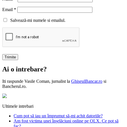
Email
*
Salvează-mi numele si emailul.
Ai o intrebare?
Iti raspunde
Vasile Coman
, jurnalist la
GhiseulBancar.ro
si
Bancherul.ro.
Ultimele intrebari
Cum pot să iau un împrumut să-mi achit datoriile?
Am fost victima unei înșelăciuni online pe OLX. Ce pot să
fac?