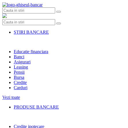
Skip
to
content
STIRI BANCARE
Educatie financiara
Banci
Asigurari
Leasing
Pensii
Bursa
Credite
Carduri
Vezi toate
PRODUSE BANCARE
Credite ipotecare