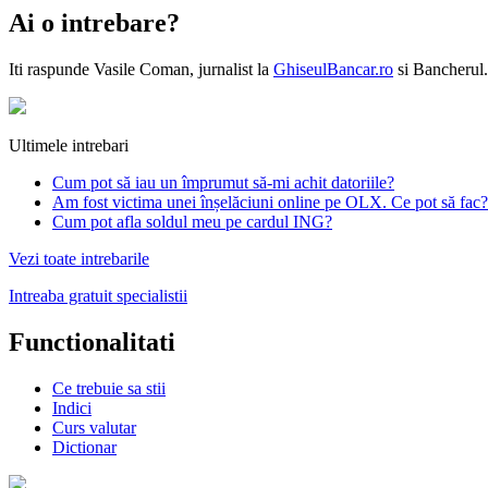
Ai o intrebare?
Iti raspunde
Vasile Coman
, jurnalist la
GhiseulBancar.ro
si Bancherul.
Ultimele intrebari
Cum pot să iau un împrumut să-mi achit datoriile?
Am fost victima unei înșelăciuni online pe OLX. Ce pot să fac?
Cum pot afla soldul meu pe cardul ING?
Vezi toate intrebarile
Intreaba gratuit specialistii
Functionalitati
Ce trebuie sa stii
Indici
Curs valutar
Dictionar