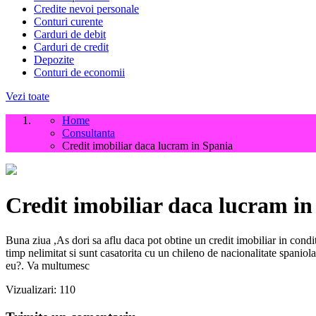
Credite nevoi personale
Conturi curente
Carduri de debit
Carduri de credit
Depozite
Conturi de economii
Vezi toate
Home
Consultanta
Credit imobiliar daca lucram in Spania
Credit imobiliar daca lucram in
Buna ziua ,As dori sa aflu daca pot obtine un credit imobiliar in cond
timp nelimitat si sunt casatorita cu un chileno de nacionalitate spaniola
eu?. Va multumesc
Vizualizari:
110