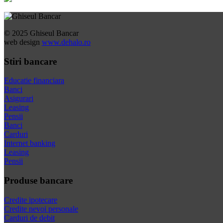
© 2025 Ghiseul Bancar
web design
www.dehalo.ro
Stiri bancare
Educatie financiara
Banci
Asigurari
Leasing
Pensii
Banci
Carduri
Internet banking
Leasing
Pensii
Produse bancare
Credite ipotecare
Credite nevoi personale
Carduri de debit