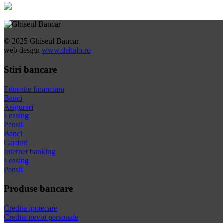
© 2025 Ghiseul Bancar
web design
www.dehalo.ro
Stiri bancare
Educatie financiara
Banci
Asigurari
Leasing
Pensii
Banci
Carduri
Internet banking
Leasing
Pensii
Produse bancare
Credite ipotecare
Credite nevoi personale