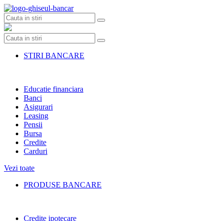
Skip
to
content
STIRI BANCARE
Educatie financiara
Banci
Asigurari
Leasing
Pensii
Bursa
Credite
Carduri
Vezi toate
PRODUSE BANCARE
Credite ipotecare