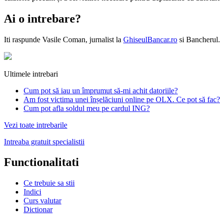
Ai o intrebare?
Iti raspunde
Vasile Coman
, jurnalist la
GhiseulBancar.ro
si Bancherul.
Ultimele intrebari
Cum pot să iau un împrumut să-mi achit datoriile?
Am fost victima unei înșelăciuni online pe OLX. Ce pot să fac?
Cum pot afla soldul meu pe cardul ING?
Vezi toate intrebarile
Intreaba gratuit specialistii
Functionalitati
Ce trebuie sa stii
Indici
Curs valutar
Dictionar