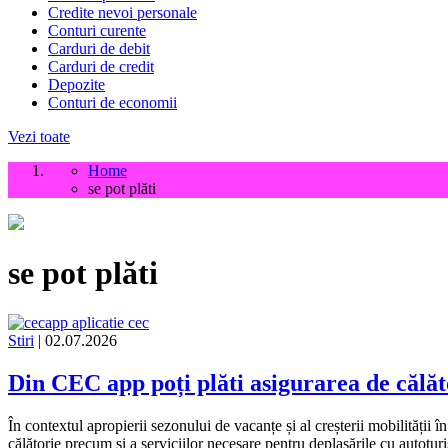
Credite nevoi personale
Conturi curente
Carduri de debit
Carduri de credit
Depozite
Conturi de economii
Vezi toate
Home
se pot plăti
se pot plăti
Stiri
| 02.07.2026
Din CEC app poți plăti asigurarea de călător
În contextul apropierii sezonului de vacanțe și al creșterii mobilității
călătorie precum și a serviciilor necesare pentru deplasările cu autotu