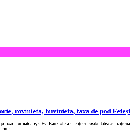
ie, rovinieta, huvinieta, taxa de pod Fetești
 în perioada următoare, CEC Bank oferă clienților posibilitatea achizițio
rismul:…